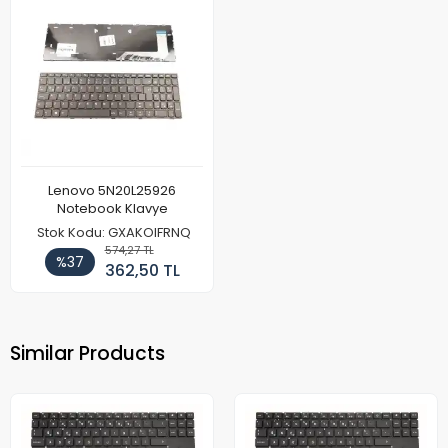
Lenovo 5N20L25926
Notebook Klavye
Stok Kodu: GXAKOIFRNQ
574,27 TL
%37
362,50 TL
Similar Products