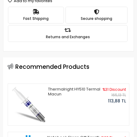
Add to my favorites
Fast Shipping
Secure shopping
Returns and Exchanges
Recommended Products
Thermalright HY510 Termal
%31 Discount
Macun
165,13 TL
113,88 TL