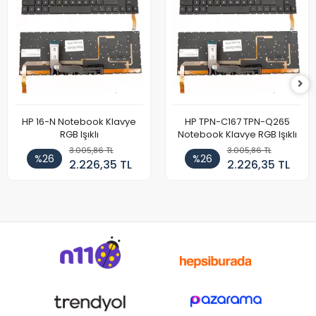
HP 16-N Notebook Klavye
HP TPN-C167 TPN-Q265
RGB Işıklı
Notebook Klavye RGB Işıklı
3.005,86 TL
3.005,86 TL
%26
%26
2.226,35 TL
2.226,35 TL