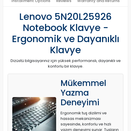
Installment Options
Reviews
Warranty and Returns
Lenovo 5N20L25926
Notebook Klavye -
Ergonomik ve Dayanıklı
Klavye
Dizüstü bilgisayarınız için yüksek performanslı, dayanıklı ve
konforlu bir klavye.
Mükemmel
Yazma
Deneyimi
Ergonomik tuş dizilimi ve
hassas mekanizması
sayesinde, konforlu ve hızlı
yazım deneyimi sunar. Tuşların