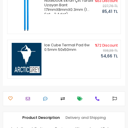
Notebook Ekran Çift Taraflı
%63 Discount
Uzayan Bant
227,76 TL
171mmX8mmX0.3mm (1
85,41 TL
Set - 2 Adet)
Ice Cube Termal Pad 6w
%72 Discount
0.5mm 50x50mm
198,38 TL
54,66 TL
Product Description
Delivery and Shipping