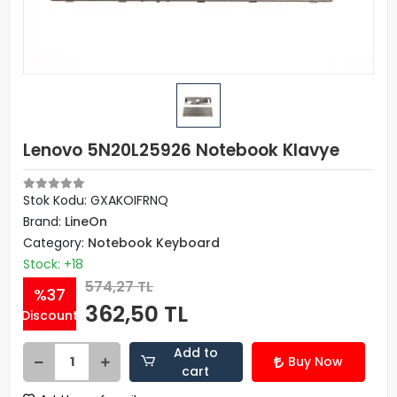
Lenovo 5N20L25926 Notebook Klavye
Stok Kodu: GXAKOIFRNQ
Brand:
LineOn
Category:
Notebook Keyboard
Stock: +18
574,27 TL
%37
362,50 TL
Discount
Add to
Buy Now
cart