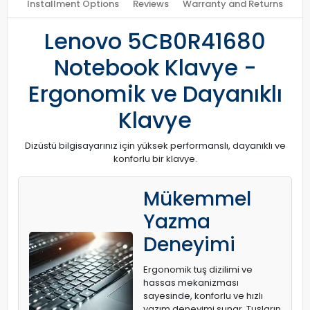
Installment Options
Reviews
Warranty and Returns
Lenovo 5CB0R41680
Notebook Klavye -
Ergonomik ve Dayanıklı
Klavye
Dizüstü bilgisayarınız için yüksek performanslı, dayanıklı ve
konforlu bir klavye.
Mükemmel
Yazma
Deneyimi
Ergonomik tuş dizilimi ve
hassas mekanizması
sayesinde, konforlu ve hızlı
yazım deneyimi sunar. Tuşların