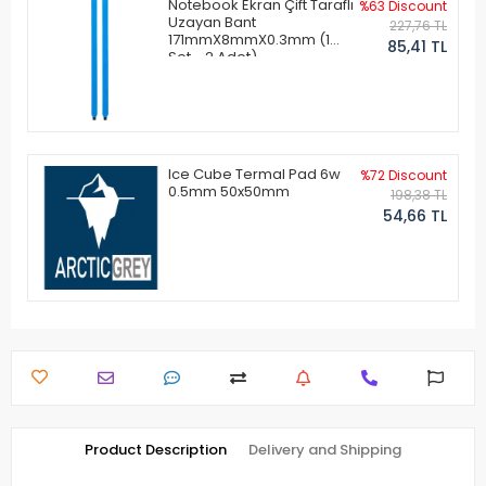
Notebook Ekran Çift Taraflı
%63 Discount
Uzayan Bant
227,76 TL
171mmX8mmX0.3mm (1
85,41 TL
Set - 2 Adet)
Ice Cube Termal Pad 6w
%72 Discount
0.5mm 50x50mm
198,38 TL
54,66 TL
Product Description
Delivery and Shipping