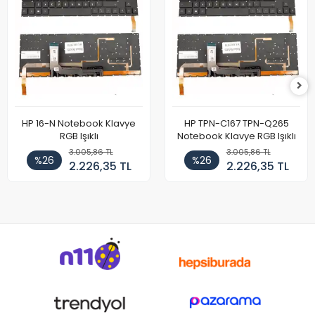
HP 16-N Notebook Klavye
HP TPN-C167 TPN-Q265
RGB Işıklı
Notebook Klavye RGB Işıklı
3.005,86 TL
3.005,86 TL
%26
%26
2.226,35 TL
2.226,35 TL