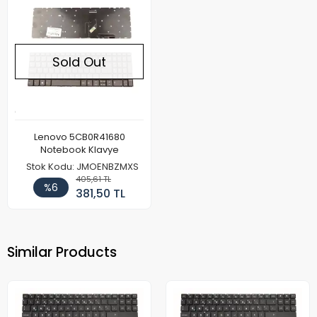
Sold Out
Lenovo 5CB0R41680
Notebook Klavye
Stok Kodu: JMOENBZMXS
405,61 TL
%6
381,50 TL
Similar Products