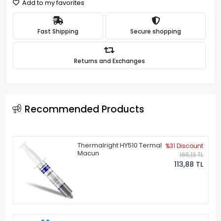
Add to my favorites
Fast Shipping
Secure shopping
Returns and Exchanges
Recommended Products
Thermalright HY510 Termal
%31 Discount
Macun
165,13 TL
113,88 TL