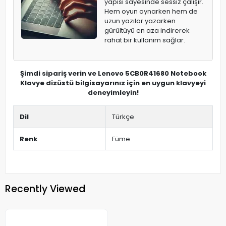
yapısı sayesinde sessiz çalışır.
Hem oyun oynarken hem de
uzun yazılar yazarken
gürültüyü en aza indirerek
rahat bir kullanım sağlar.
Şimdi sipariş verin ve Lenovo 5CB0R41680 Notebook
Klavye dizüstü bilgisayarınız için en uygun klavyeyi
deneyimleyin!
Dil
Türkçe
Renk
Füme
Recently Viewed