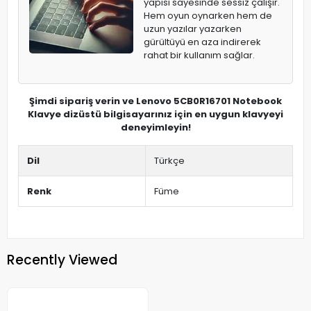
yapısı sayesinde sessiz çalışır.
Hem oyun oynarken hem de
uzun yazılar yazarken
gürültüyü en aza indirerek
rahat bir kullanım sağlar.
Şimdi sipariş verin ve Lenovo 5CB0R16701 Notebook
Klavye dizüstü bilgisayarınız için en uygun klavyeyi
deneyimleyin!
Dil
Türkçe
Renk
Füme
Recently Viewed