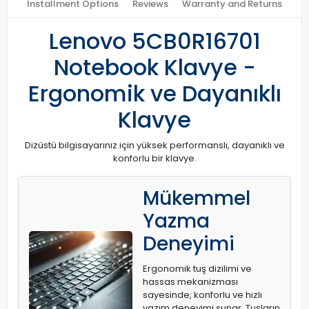
Installment Options
Reviews
Warranty and Returns
Lenovo 5CB0R16701
Notebook Klavye -
Ergonomik ve Dayanıklı
Klavye
Dizüstü bilgisayarınız için yüksek performanslı, dayanıklı ve
konforlu bir klavye.
Mükemmel
Yazma
Deneyimi
Ergonomik tuş dizilimi ve
hassas mekanizması
sayesinde, konforlu ve hızlı
yazım deneyimi sunar. Tuşların