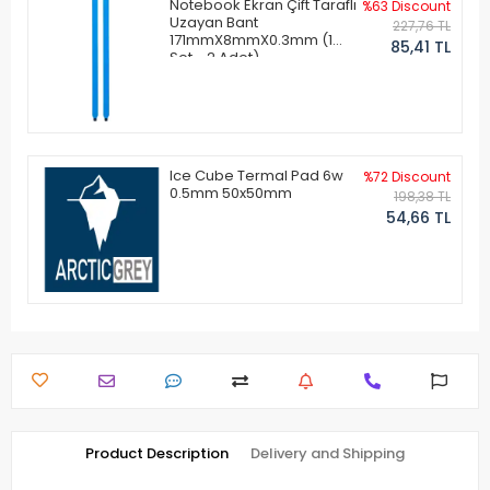
Notebook Ekran Çift Taraflı
%63 Discount
Uzayan Bant
227,76 TL
171mmX8mmX0.3mm (1
85,41 TL
Set - 2 Adet)
Ice Cube Termal Pad 6w
%72 Discount
0.5mm 50x50mm
198,38 TL
54,66 TL
Product Description
Delivery and Shipping