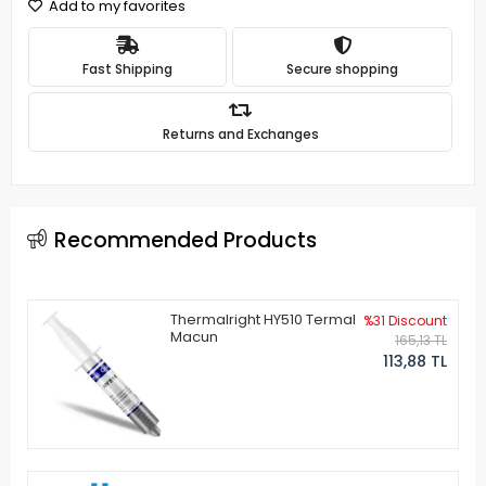
Add to my favorites
Fast Shipping
Secure shopping
Returns and Exchanges
Recommended Products
Thermalright HY510 Termal
%31 Discount
Macun
165,13 TL
113,88 TL