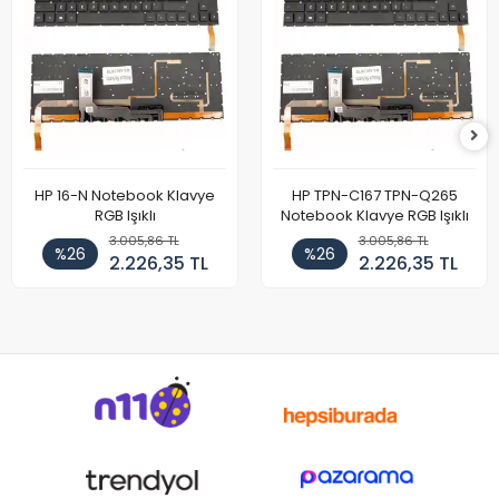
HP 16-N Notebook Klavye
HP TPN-C167 TPN-Q265
RGB Işıklı
Notebook Klavye RGB Işıklı
3.005,86 TL
3.005,86 TL
%26
%26
2.226,35 TL
2.226,35 TL