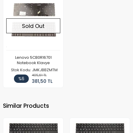
Sold Out
Lenovo 5CB0R16701
Notebook Klavye
Stok Kodu: JMKJBBZMTM
405,61 TL
%6
381,50 TL
Similar Products