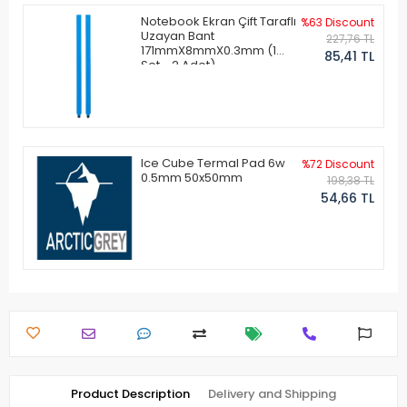
Notebook Ekran Çift Taraflı
%63 Discount
Uzayan Bant
227,76 TL
171mmX8mmX0.3mm (1
85,41 TL
Set - 2 Adet)
Ice Cube Termal Pad 6w
%72 Discount
0.5mm 50x50mm
198,38 TL
54,66 TL
Product Description
Delivery and Shipping