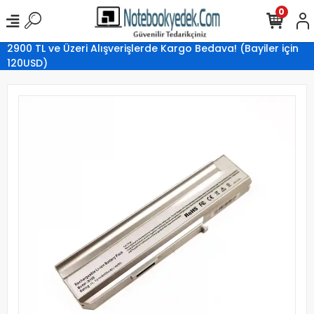
0
2900 TL ve Üzeri Alışverişlerde Kargo Bedava! (Bayiler için
120USD)