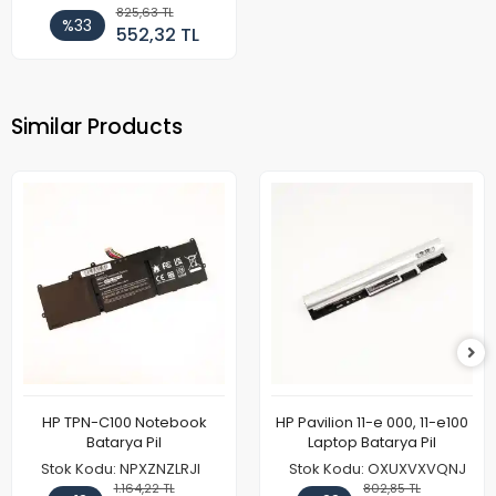
825,63 TL
%33
552,32 TL
Similar Products
HP TPN-C100 Notebook
HP Pavilion 11-e 000, 11-e100
Batarya Pil
Laptop Batarya Pil
Stok Kodu: NPXZNZLRJI
Stok Kodu: OXUXVXVQNJ
1.164,22 TL
802,85 TL