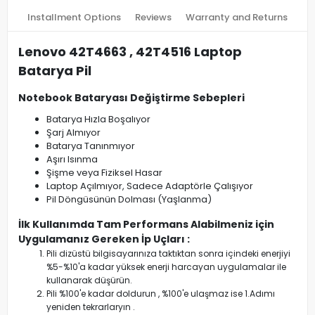
Installment Options
Reviews
Warranty and Returns
Lenovo 42T4663 , 42T4516 Laptop
Batarya Pil
Notebook Bataryası Değiştirme Sebepleri
Batarya Hızla Boşalıyor
Şarj Almıyor
Batarya Tanınmıyor
Aşırı Isınma
Şişme veya Fiziksel Hasar
Laptop Açılmıyor, Sadece Adaptörle Çalışıyor
Pil Döngüsünün Dolması (Yaşlanma)
İlk Kullanımda Tam Performans Alabilmeniz için
Uygulamanız Gereken İp Uçları :
Pili dizüstü bilgisayarınıza taktıktan sonra içindeki enerjiyi
%5-%10'a kadar yüksek enerji harcayan uygulamalar ile
kullanarak düşürün.
Pili %100'e kadar doldurun , %100'e ulaşmaz ise 1.Adımı
yeniden tekrarlaryın .