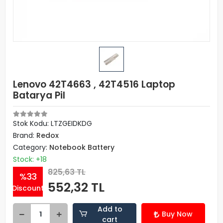
Lenovo 42T4663 , 42T4516 Laptop
Batarya Pil
Stok Kodu: LTZGEIDKDG
Brand:
Redox
Category:
Notebook Battery
Stock: +18
825,63 TL
%33
552,32 TL
Discount
Add to
Buy Now
cart