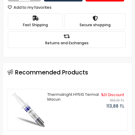
Add to my favorites
Fast Shipping
Secure shopping
Returns and Exchanges
Recommended Products
Thermalright HY510 Termal
%31 Discount
Macun
165,13 TL
113,88 TL