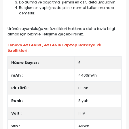
Doldurma ve boşaltma işlemini en az 5 defa uygulayın.
Bu işlemleri yaptığınızda piliniz normal kullanıma hazır
demektir.
Ürünün uyumluluğu ve özellikleri hakkında daha fazla bilgi
almak için bizimle iletişime geçebilirsiniz.
Lenovo 42T4663 , 42T4516 Laptop Batarya Pil
özellikleri:
Hücre Sayısı :
6
mAh :
4400mAh
Pil Türü :
Li-Ion
Renk :
Siyah
Volt :
11.1V
Wh :
49Wh