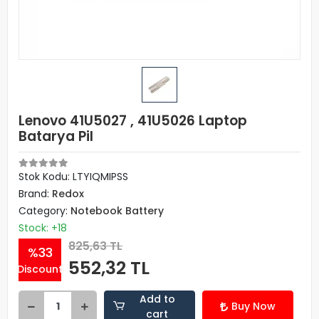
Lenovo 41U5027 , 41U5026 Laptop
Batarya Pil
Stok Kodu: LTYIQMIPSS
Brand:
Redox
Category:
Notebook Battery
Stock: +18
825,63 TL
%33
552,32 TL
Discount
Add to
Buy Now
cart