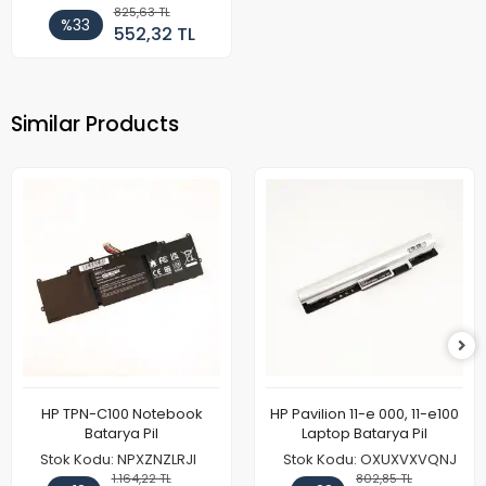
825,63 TL
%33
552,32 TL
Similar Products
HP TPN-C100 Notebook
HP Pavilion 11-e 000, 11-e100
Batarya Pil
Laptop Batarya Pil
Stok Kodu: NPXZNZLRJI
Stok Kodu: OXUXVXVQNJ
1.164,22 TL
802,85 TL