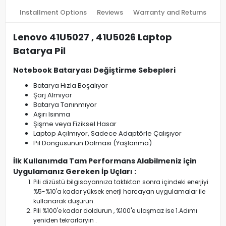
Installment Options
Reviews
Warranty and Returns
Lenovo 41U5027 , 41U5026 Laptop
Batarya Pil
Notebook Bataryası Değiştirme Sebepleri
Batarya Hızla Boşalıyor
Şarj Almıyor
Batarya Tanınmıyor
Aşırı Isınma
Şişme veya Fiziksel Hasar
Laptop Açılmıyor, Sadece Adaptörle Çalışıyor
Pil Döngüsünün Dolması (Yaşlanma)
İlk Kullanımda Tam Performans Alabilmeniz için
Uygulamanız Gereken İp Uçları :
Pili dizüstü bilgisayarınıza taktıktan sonra içindeki enerjiyi
%5-%10'a kadar yüksek enerji harcayan uygulamalar ile
kullanarak düşürün.
Pili %100'e kadar doldurun , %100'e ulaşmaz ise 1.Adımı
yeniden tekrarlaryın .