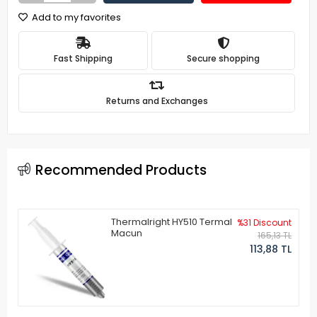
Add to my favorites
Fast Shipping
Secure shopping
Returns and Exchanges
Recommended Products
Thermalright HY510 Termal
%31 Discount
Macun
165,13 TL
113,88 TL