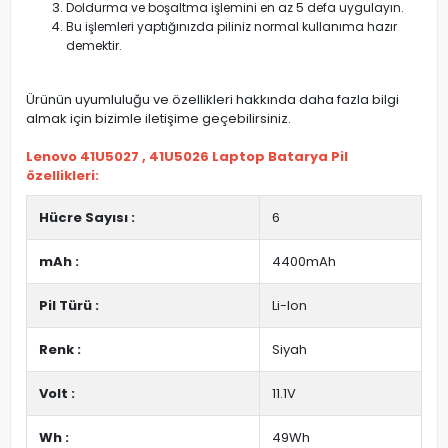
Doldurma ve boşaltma işlemini en az 5 defa uygulayın.
Bu işlemleri yaptığınızda piliniz normal kullanıma hazır
demektir.
Ürünün uyumluluğu ve özellikleri hakkında daha fazla bilgi
almak için bizimle iletişime geçebilirsiniz.
Lenovo 41U5027 , 41U5026 Laptop Batarya Pil
özellikleri:
Hücre Sayısı :
6
mAh :
4400mAh
Pil Türü :
Li-Ion
Renk :
Siyah
Volt :
11.1V
Wh :
49Wh