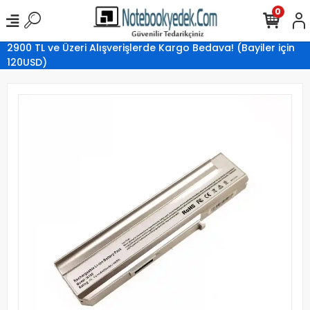
0
2900 TL ve Üzeri Alışverişlerde Kargo Bedava! (Bayiler için
120USD)