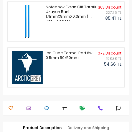
Notebook Ekran Çift Taraflı
%63 Discount
Uzayan Bant
227,76 TL
171mmX8mmX0.3mm (1
85,41 TL
Set - 2 Adet)
Ice Cube Termal Pad 6w
%72 Discount
0.5mm 50x50mm
198,38 TL
54,66 TL
Product Description
Delivery and Shipping