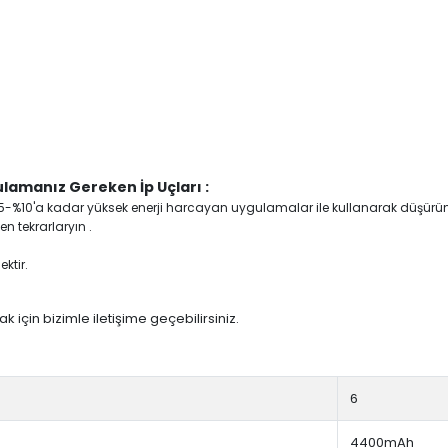
lamanız Gereken İp Uçları :
yi %5-%10'a kadar yüksek enerji harcayan uygulamalar ile kullanarak düşürü
n tekrarlaryın .
ktir.
 için bizimle iletişime geçebilirsiniz.
6
4400mAh