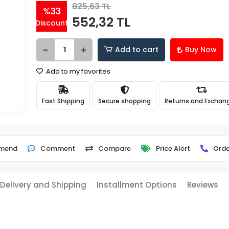
825,63 TL
%33
552,32 TL
Discount
Add to cart
Buy Now
Add to my favorites
Fast Shipping
Secure shopping
Returns and Exchan
mend
Comment
Compare
Price Alert
Orde
Delivery and Shipping
Installment Options
Reviews