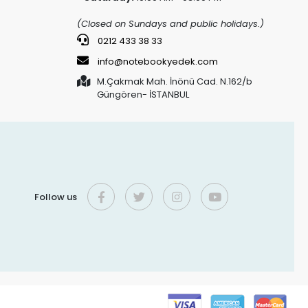
(Closed on Sundays and public holidays.)
0212 433 38 33
info@notebookyedek.com
M.Çakmak Mah. İnönü Cad. N.162/b
Güngören- İSTANBUL
Follow us