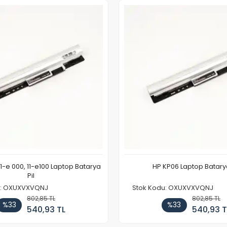
11-e 000, 11-e100 Laptop Batarya
HP KP06 Laptop Batarya
Pil
u: OXUXVXVQNJ
Stok Kodu: OXUXVXVQNJ
802,85 TL
802,85 TL
%33
%33
540,93 TL
540,93 T