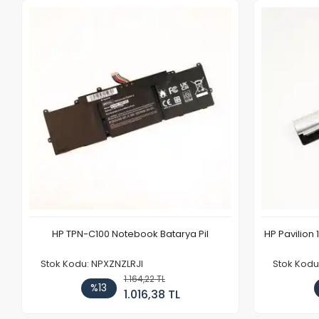
HP TPN-C100 Notebook Batarya Pil
HP Pavilion 
Stok Kodu: NPXZNZLRJI
Stok Kod
1.164,22 TL
%13
1.016,38 TL