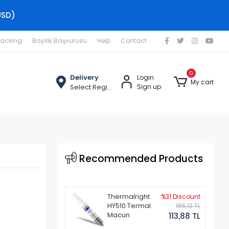
USD)
racking
Bayilik Başvurusu
Help
Contact
0
Delivery
Login
My cart
Select Region
Sign up
Recommended Products
Thermalright
%31 Discount
HY510 Termal
165,13 TL
Macun
113,88 TL