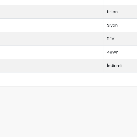
Li-Ion
Siyah
11.1V
49Wh
İndirimli