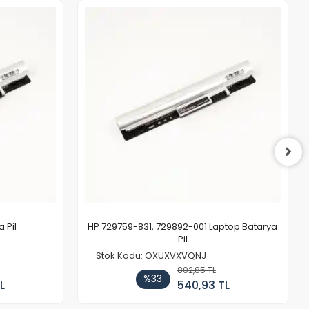
 Pil
HP 729759-831, 729892-001 Laptop Batarya
Pil
Stok Kodu: OXUXVXVQNJ
802,85 TL
%33
L
540,93 TL