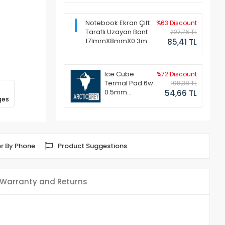
Notebook Ekran Çift
%63 Discount
Taraflı Uzayan Bant
227,76 TL
171mmX8mmX0.3mm
85,41 TL
(1 Set - 2 Adet)
Ice Cube
%72 Discount
Termal Pad 6w
198,38 TL
0.5mm
54,66 TL
ges
50x50mm
r By Phone
Product Suggestions
Warranty and Returns