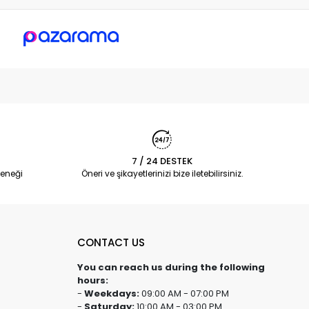
7 / 24 DESTEK
eneği
Öneri ve şikayetlerinizi bize iletebilirsiniz.
CONTACT US
You can reach us during the following
hours:
-
Weekdays:
09:00 AM - 07:00 PM
-
Saturday:
10:00 AM - 03:00 PM