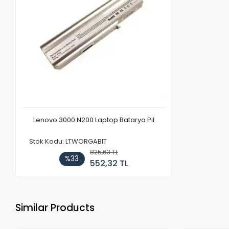
Lenovo 3000 N200 Laptop Batarya Pil
Stok Kodu: LTWORGABIT
825,63 TL
%33
552,32 TL
Similar Products