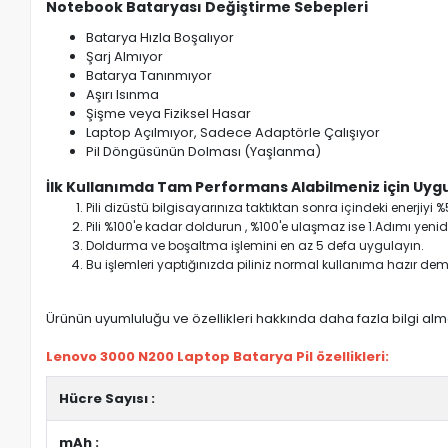
Notebook Bataryası Değiştirme Sebepleri
Batarya Hızla Boşalıyor
Şarj Almıyor
Batarya Tanınmıyor
Aşırı Isınma
Şişme veya Fiziksel Hasar
Laptop Açılmıyor, Sadece Adaptörle Çalışıyor
Pil Döngüsünün Dolması (Yaşlanma)
İlk Kullanımda Tam Performans Alabilmeniz için Uygu
Pili dizüstü bilgisayarınıza taktıktan sonra içindeki enerji
Pili %100'e kadar doldurun , %100'e ulaşmaz ise 1.Adımı yenide
Doldurma ve boşaltma işlemini en az 5 defa uygulayın.
Bu işlemleri yaptığınızda piliniz normal kullanıma hazır deme
Ürünün uyumluluğu ve özellikleri hakkında daha fazla bilgi almak
Lenovo 3000 N200 Laptop Batarya Pil özellikleri:
Hücre Sayısı :
mAh :