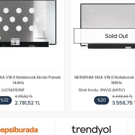
Sold Out
A V18.0 Notebook Ekran Paneli
NE156FHM-NXA V18.0 Notebook 
144Hz
165Hz
: LUCNLF83NF
Stok Kodu: 0NVLEJMYDO
4.115,62 TL
4.448,44 TL
%32
%20
2.781,52 TL
3.558,75 