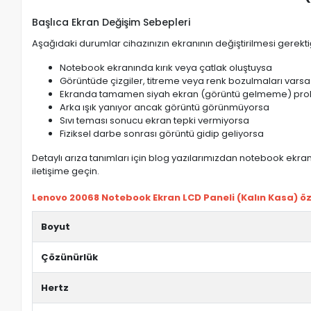
Başlıca Ekran Değişim Sebepleri
Aşağıdaki durumlar cihazınızın ekranının değiştirilmesi gerektiğ
Notebook ekranında kırık veya çatlak oluştuysa
Görüntüde çizgiler, titreme veya renk bozulmaları varsa
Ekranda tamamen siyah ekran (görüntü gelmeme) pro
Arka ışık yanıyor ancak görüntü görünmüyorsa
Sıvı teması sonucu ekran tepki vermiyorsa
Fiziksel darbe sonrası görüntü gidip geliyorsa
Detaylı arıza tanımları için blog yazılarımızdan notebook ekran 
iletişime geçin.
Lenovo 20068 Notebook Ekran LCD Paneli (Kalın Kasa) özel
Boyut
Çözünürlük
Hertz