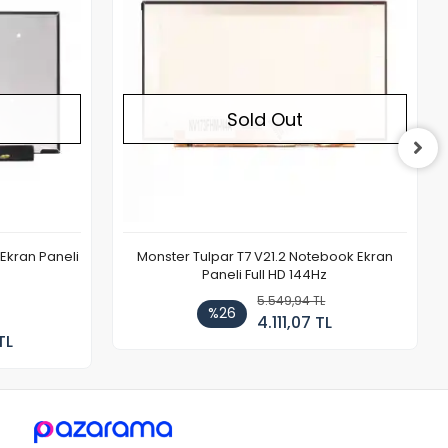
Sold Out
Ekran Paneli
Monster Tulpar T7 V21.2 Notebook Ekran
Paneli Full HD 144Hz
5.549,94 TL
%26
4.111,07 TL
TL