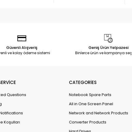
Güvenli Alışveriş
Geniş Ürün Yelpazesi
enli ve kolay ödeme sistemi
Binlerce ürün ve kampanya seç
ERVİCE
CATEGORİES
ked Questions
Notebook Spare Parts
g
All in One Screen Panel
Notifications
Network and Network Products
e Koşulları
Converter Products
Hard Drives