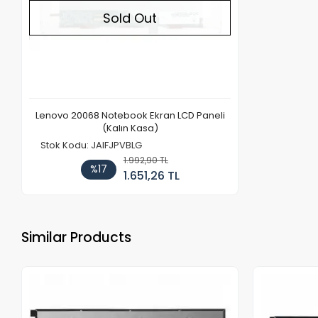
Sold Out
Lenovo 20068 Notebook Ekran LCD Paneli
(Kalın Kasa)
Stok Kodu: JAIFJPVBLG
1.992,90 TL
%17
1.651,26 TL
Similar Products
Out of stock