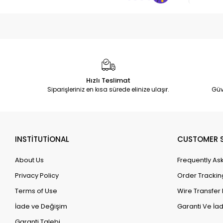
Hızlı Teslimat
Siparişleriniz en kısa sürede elinize ulaşır.
Güv
INSTİTUTİONAL
CUSTOMER S
About Us
Frequently As
Privacy Policy
Order Trackin
Terms of Use
Wire Transfer 
İade ve Değişim
Garanti Ve İad
Garanti Talebi