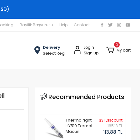
USD)
racking
Bayilik Başvurusu
Help
Contact
0
Delivery
Login
My cart
Select Region
Sign up
li
Recommended Products
Thermalright
%31 Discount
HY510 Termal
165,13 TL
Macun
113,88 TL