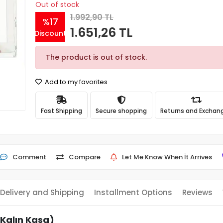
Out of stock
1.992,90 TL
%17
1.651,26 TL
Discount
The product is out of stock.
Add to my favorites
Fast Shipping
Secure shopping
Returns and Exchan
Comment
Compare
Let Me Know When İt Arrives
Delivery and Shipping
Installment Options
Reviews
Kalın Kasa)