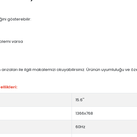
ini gösterebilir:
blemi varsa
arızaları ile ilgili makalemizi okuyabilirsiniz. Ürünün uyumluluğu ve ö
likleri:
15.6''
1366x768
60Hz