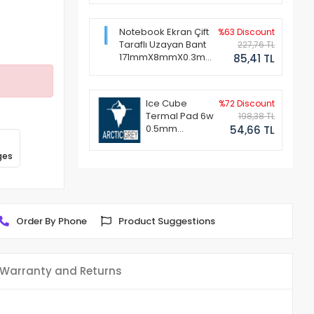
Notebook Ekran Çift
%63 Discount
Taraflı Uzayan Bant
227,76 TL
171mmX8mmX0.3mm
85,41 TL
(1 Set - 2 Adet)
Ice Cube
%72 Discount
Termal Pad 6w
198,38 TL
0.5mm
54,66 TL
50x50mm
ges
Order By Phone
Product Suggestions
Warranty and Returns