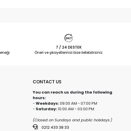
7 / 24 DESTEK
eneği
Öneri ve şikayetlerinizi bize iletebilirsiniz.
CONTACT US
You can reach us during the following
hours:
-
Weekdays:
09:00 AM - 07:00 PM
-
Saturday:
10:00 AM - 03:00 PM
(Closed on Sundays and public holidays.)
0212 433 38 33