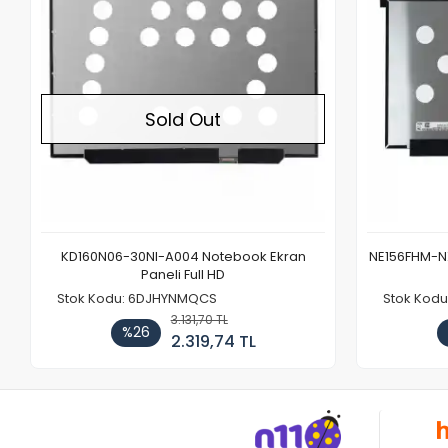
Sold Out
KD160N06-30NI-A004 Notebook Ekran
NE156FHM-NX
Paneli Full HD
Stok Kodu: 6DJHYNMQCS
Stok Kodu
3.131,70 TL
%26
2.319,74 TL