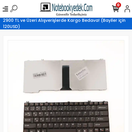
0
2900 TL ve Üzeri Alışverişlerde Kargo Bedava! (Bayiler için
120USD)