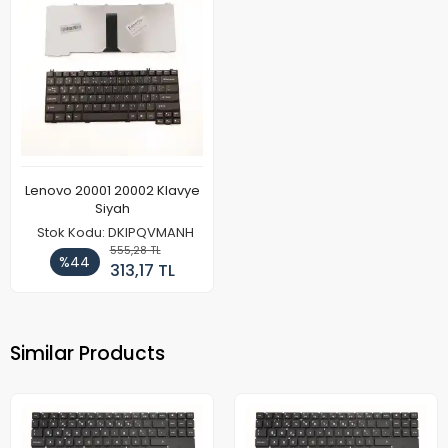
Lenovo 20001 20002 Klavye
Siyah
Stok Kodu: DKIPQVMANH
555,28 TL
%44
313,17 TL
Similar Products