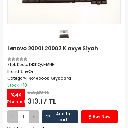
Lenovo 20001 20002 Klavye Siyah
Stok Kodu: DKIPQVMANH
Brand:
LineOn
Category:
Notebook Keyboard
Stock: +18
555,28 TL
%44
313,17 TL
Discount
Add to
Buy Now
cart