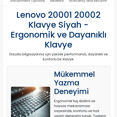
Installment Options
Reviews
Warranty and Returns
Lenovo 20001 20002
Klavye Siyah -
Ergonomik ve Dayanıklı
Klavye
Dizüstü bilgisayarınız için yüksek performanslı, dayanıklı ve
konforlu bir klavye.
Mükemmel
Yazma
Deneyimi
Ergonomik tuş dizilimi ve
hassas mekanizması
sayesinde, konforlu ve hızlı
yazım deneyimi sunar. Tuşların