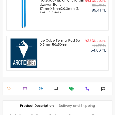
Notebook Ekran Çift Taraflı
%63 Discount
Uzayan Bant
227,76 TL
171mmX8mmX0.3mm (1
85,41 TL
Set - 2 Adet)
Ice Cube Termal Pad 6w
%72 Discount
0.5mm 50x50mm
198,38 TL
54,66 TL
Product Description
Delivery and Shipping