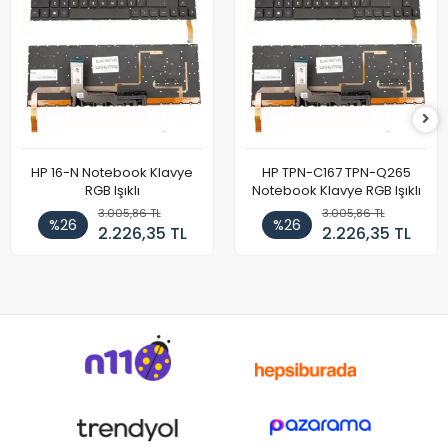
HP 16-N Notebook Klavye
HP TPN-C167 TPN-Q265
RGB Işıklı
Notebook Klavye RGB Işıklı
3.005,86 TL
3.005,86 TL
%26
%26
2.226,35 TL
2.226,35 TL