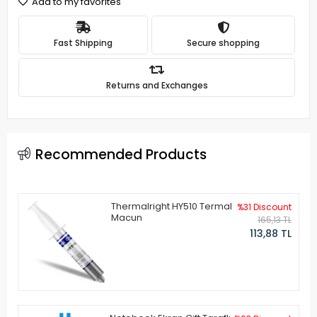
Add to my favorites
Fast Shipping
Secure shopping
Returns and Exchanges
Recommended Products
Thermalright HY510 Termal
%31 Discount
Macun
165,13 TL
113,88 TL