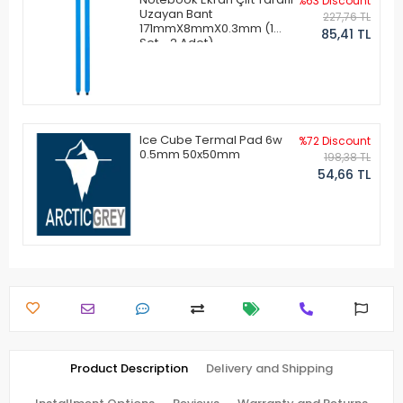
%63 Discount
Uzayan Bant
227,76 TL
171mmX8mmX0.3mm (1
85,41 TL
Set - 2 Adet)
Ice Cube Termal Pad 6w
%72 Discount
0.5mm 50x50mm
198,38 TL
54,66 TL
Product Description
Delivery and Shipping