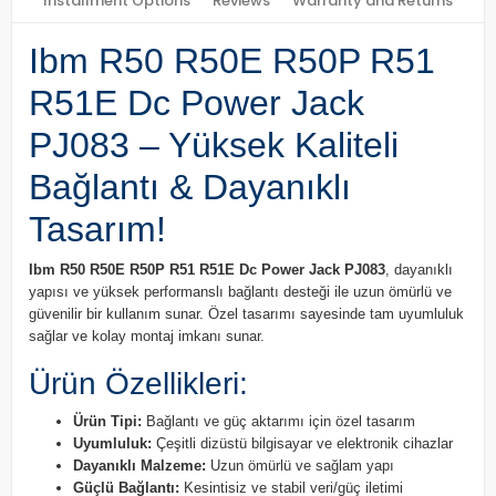
Installment Options
Reviews
Warranty and Returns
Ibm R50 R50E R50P R51
R51E Dc Power Jack
PJ083 – Yüksek Kaliteli
Bağlantı & Dayanıklı
Tasarım!
Ibm R50 R50E R50P R51 R51E Dc Power Jack PJ083
, dayanıklı
yapısı ve yüksek performanslı bağlantı desteği ile uzun ömürlü ve
güvenilir bir kullanım sunar. Özel tasarımı sayesinde tam uyumluluk
sağlar ve kolay montaj imkanı sunar.
Ürün Özellikleri:
Ürün Tipi:
Bağlantı ve güç aktarımı için özel tasarım
Uyumluluk:
Çeşitli dizüstü bilgisayar ve elektronik cihazlar
Dayanıklı Malzeme:
Uzun ömürlü ve sağlam yapı
Güçlü Bağlantı:
Kesintisiz ve stabil veri/güç iletimi