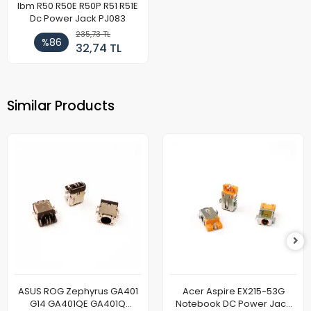
Ibm R50 R50E R50P R51 R51E
Dc Power Jack PJ083
235,73 TL
%86
32,74 TL
Similar Products
ASUS ROG Zephyrus GA401
Acer Aspire EX215-53G
G14 GA401QE GA401Q
Notebook DC Power Jack