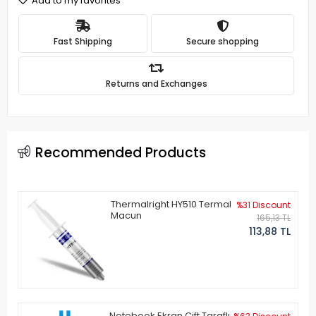
Add to my favorites
Fast Shipping
Secure shopping
Returns and Exchanges
Recommended Products
Thermalright HY510 Termal
%31 Discount
Macun
165,13 TL
113,88 TL
Notebook Ekran Çift Taraflı