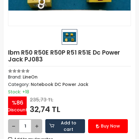
Ibm R50 R50E R50P R51 R51E Dc Power
Jack PJ083
Brand:
LineOn
Category:
Notebook DC Power Jack
Stock: +18
235,73 TL
%86
32,74 TL
Discount
Add to
Buy Now
cart