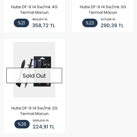
Hutixi DF-9 14.5w/mk 4G
Hutixi DF-9 14.5w/mk 3G
Termal Macun
Termal Macun
452,67 TL
377,28 TL
%21
%23
358,72 TL
290,39 TL
Sold Out
Hutixi DF-9 14.5w/mk 2G
Termal Macun
305,03 TL
%26
224,91 TL