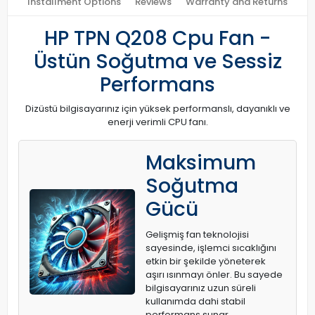
Installment Options
Reviews
Warranty and Returns
HP TPN Q208 Cpu Fan -
Üstün Soğutma ve Sessiz
Performans
Dizüstü bilgisayarınız için yüksek performanslı, dayanıklı ve
enerji verimli CPU fanı.
Maksimum
Soğutma
Gücü
Gelişmiş fan teknolojisi
sayesinde, işlemci sıcaklığını
etkin bir şekilde yöneterek
aşırı ısınmayı önler. Bu sayede
bilgisayarınız uzun süreli
kullanımda dahi stabil
performans sunar.