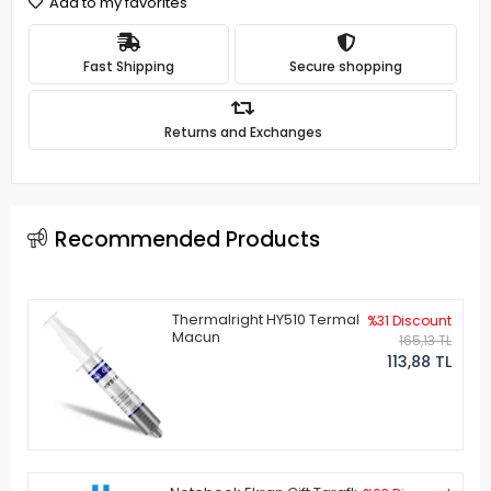
Add to my favorites
Fast Shipping
Secure shopping
Returns and Exchanges
Recommended Products
Thermalright HY510 Termal
%31 Discount
Macun
165,13 TL
113,88 TL