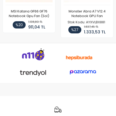
MSI Katana GF66 GF76
Monster Abra A7 V12.4
Notebook Gpu Fan (Sol)
Notebook GPU Fan
1.138,80 TL
Stok Kodu: AYXVLBX881
%20
911,04 TL
1.837,45 TL
%27
1.333,53 TL