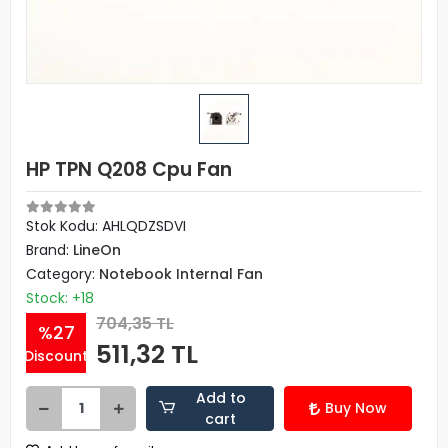
HP TPN Q208 Cpu Fan
Stok Kodu: AHLQDZSDVI
Brand:
LineOn
Category:
Notebook Internal Fan
Stock: +18
704,35 TL
%27
511,32 TL
Discount
Add to
Buy Now
cart