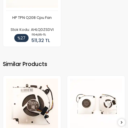
HP TPN Q208 Cpu Fan
Stok Kodu: AHLQDZSDVI
704,35 TL
%27
511,32 TL
Similar Products