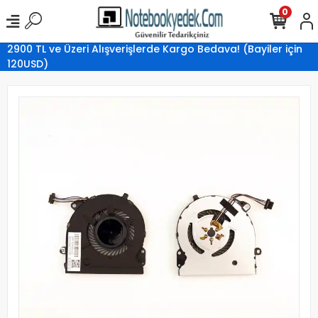
0
2900 TL ve Üzeri Alışverişlerde Kargo Bedava! (Bayiler için
120USD)