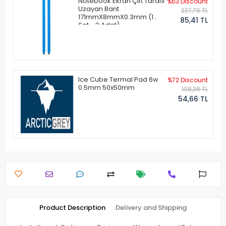
Notebook Ekran Çift Taraflı
%63 Discount
Uzayan Bant
227,76 TL
171mmX8mmX0.3mm (1
85,41 TL
Set - 2 Adet)
Ice Cube Termal Pad 6w
%72 Discount
0.5mm 50x50mm
198,38 TL
54,66 TL
Product Description
Delivery and Shipping