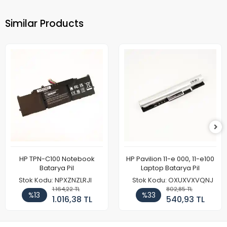
Similar Products
HP TPN-C100 Notebook
HP Pavilion 11-e 000, 11-e100
Batarya Pil
Laptop Batarya Pil
Stok Kodu: NPXZNZLRJI
Stok Kodu: OXUXVXVQNJ
1.164,22 TL
802,85 TL
%13
%33
1.016,38 TL
540,93 TL