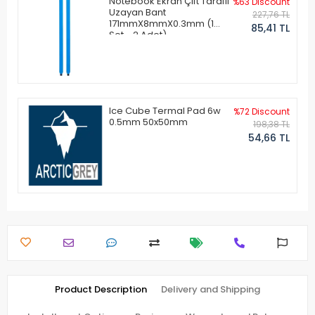
Notebook Ekran Çift Taraflı
%63 Discount
Uzayan Bant
227,76 TL
171mmX8mmX0.3mm (1
85,41 TL
Set - 2 Adet)
Ice Cube Termal Pad 6w
%72 Discount
0.5mm 50x50mm
198,38 TL
54,66 TL
Product Description
Delivery and Shipping