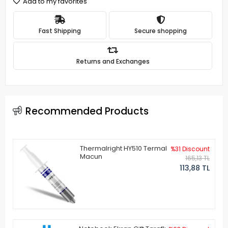
Add to my favorites
Fast Shipping
Secure shopping
Returns and Exchanges
Recommended Products
Thermalright HY510 Termal
%31 Discount
Macun
165,13 TL
113,88 TL