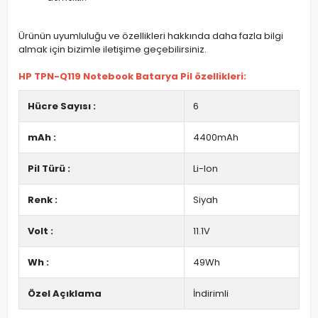
Ürünün uyumluluğu ve özellikleri hakkında daha fazla bilgi
almak için bizimle iletişime geçebilirsiniz.
HP TPN-Q119 Notebook Batarya Pil özellikleri:
Hücre Sayısı :
6
mAh :
4400mAh
Pil Türü :
Li-Ion
Renk :
Siyah
Volt :
11.1V
Wh :
49Wh
Özel Açıklama
İndirimli