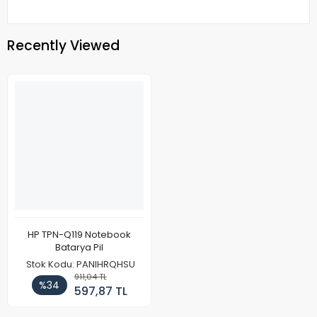
Recently Viewed
HP TPN-Q119 Notebook
Batarya Pil
Stok Kodu: PANIHRQHSU
911,04 TL
%34
597,87 TL