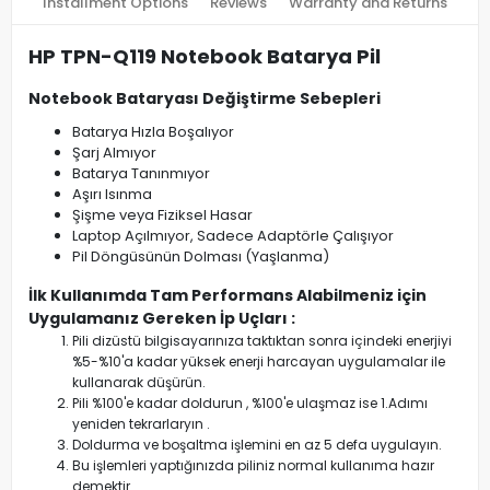
Installment Options
Reviews
Warranty and Returns
HP TPN-Q119 Notebook Batarya Pil
Notebook Bataryası Değiştirme Sebepleri
Batarya Hızla Boşalıyor
Şarj Almıyor
Batarya Tanınmıyor
Aşırı Isınma
Şişme veya Fiziksel Hasar
Laptop Açılmıyor, Sadece Adaptörle Çalışıyor
Pil Döngüsünün Dolması (Yaşlanma)
İlk Kullanımda Tam Performans Alabilmeniz için
Uygulamanız Gereken İp Uçları :
Pili dizüstü bilgisayarınıza taktıktan sonra içindeki enerjiyi
%5-%10'a kadar yüksek enerji harcayan uygulamalar ile
kullanarak düşürün.
Pili %100'e kadar doldurun , %100'e ulaşmaz ise 1.Adımı
yeniden tekrarlaryın .
Doldurma ve boşaltma işlemini en az 5 defa uygulayın.
Bu işlemleri yaptığınızda piliniz normal kullanıma hazır
demektir.