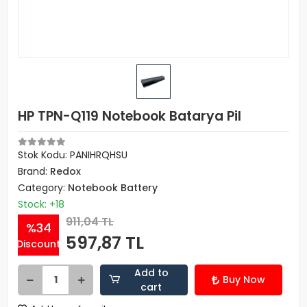
HP TPN-Q119 Notebook Batarya Pil
Stok Kodu: PANIHRQHSU
Brand:
Redox
Category:
Notebook Battery
Stock: +18
911,04 TL
%34
597,87 TL
Discount
Add to
Buy Now
cart