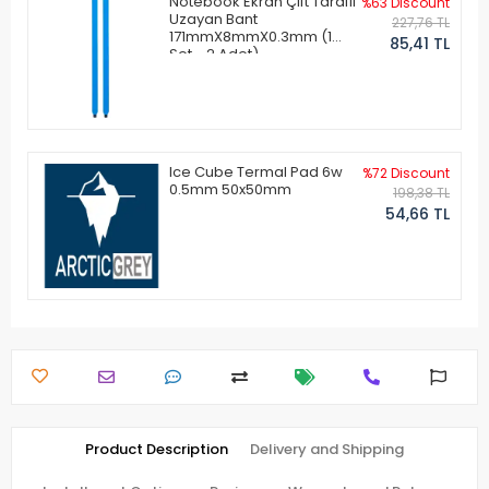
Notebook Ekran Çift Taraflı
%63 Discount
Uzayan Bant
227,76 TL
171mmX8mmX0.3mm (1
85,41 TL
Set - 2 Adet)
Ice Cube Termal Pad 6w
%72 Discount
0.5mm 50x50mm
198,38 TL
54,66 TL
Product Description
Delivery and Shipping