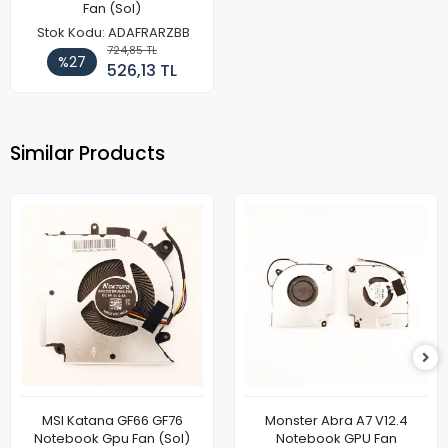
Fan (Sol)
Stok Kodu: ADAFRARZBB
724,85 TL
%27
526,13 TL
Similar Products
MSI Katana GF66 GF76
Monster Abra A7 V12.4
Notebook Gpu Fan (Sol)
Notebook GPU Fan