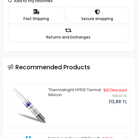
Add to my favorites
Fast Shipping
Secure shopping
Returns and Exchanges
Recommended Products
Thermalright HY510 Termal
%31 Discount
Macun
165,13 TL
113,88 TL