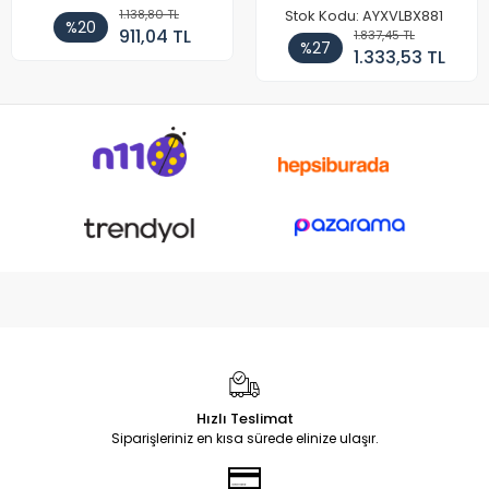
1.138,80 TL
Stok Kodu: AYXVLBX881
%20
911,04 TL
1.837,45 TL
%27
1.333,53 TL
Hızlı Teslimat
Siparişleriniz en kısa sürede elinize ulaşır.