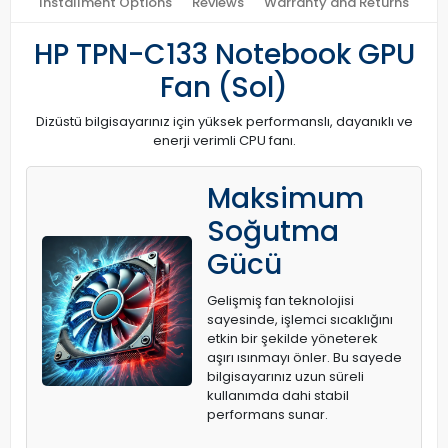
Installment Options
Reviews
Warranty and Returns
HP TPN-C133 Notebook GPU
Fan (Sol)
Dizüstü bilgisayarınız için yüksek performanslı, dayanıklı ve
enerji verimli CPU fanı.
Maksimum
Soğutma
Gücü
Gelişmiş fan teknolojisi
sayesinde, işlemci sıcaklığını
etkin bir şekilde yöneterek
aşırı ısınmayı önler. Bu sayede
bilgisayarınız uzun süreli
kullanımda dahi stabil
performans sunar.