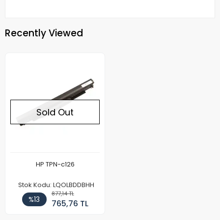
Recently Viewed
Sold Out
HP TPN-c126
Stok Kodu: LQOLBDDBHH
877,14 TL
%13
765,76 TL