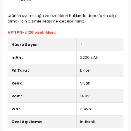
Ürünün uyumluluğu ve özellikleri hakkında daha fazla bilgi
almak için bizimle iletişime geçebilirsiniz.
HP TPN-c126 özellikleri:
Hücre Sayısı :
4
mAh :
2200mAh
Pil Türü :
Li-Ion
Renk :
Siyah
Volt :
14.8V
Wh :
33Wh
Özel Açıklama
İndirimli