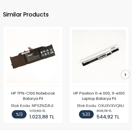
Similar Products
HP TPN-C100 Notebook
HP Pavilion 11-e 000, 11-e100
Batarya Pil
Laptop Batarya Pil
Stok Kodu: NPXZNZLRJI
Stok Kodu: OXUXVXVQNJ
1.172,80 TL
808,78 TL
%13
%33
1.023,88 TL
544,92 TL