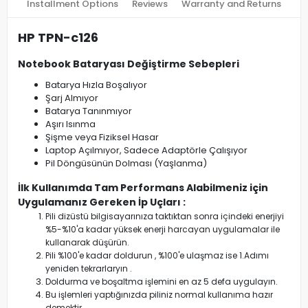
Installment Options
Reviews
Warranty and Returns
HP TPN-c126
Notebook Bataryası Değiştirme Sebepleri
Batarya Hızla Boşalıyor
Şarj Almıyor
Batarya Tanınmıyor
Aşırı Isınma
Şişme veya Fiziksel Hasar
Laptop Açılmıyor, Sadece Adaptörle Çalışıyor
Pil Döngüsünün Dolması (Yaşlanma)
İlk Kullanımda Tam Performans Alabilmeniz için
Uygulamanız Gereken İp Uçları :
Pili dizüstü bilgisayarınıza taktıktan sonra içindeki enerjiyi
%5-%10'a kadar yüksek enerji harcayan uygulamalar ile
kullanarak düşürün.
Pili %100'e kadar doldurun , %100'e ulaşmaz ise 1.Adımı
yeniden tekrarlaryın .
Doldurma ve boşaltma işlemini en az 5 defa uygulayın.
Bu işlemleri yaptığınızda piliniz normal kullanıma hazır
demektir.