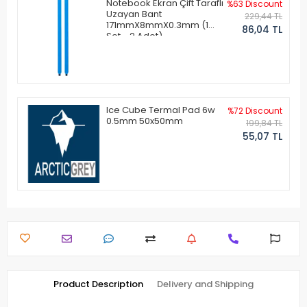
Notebook Ekran Çift Taraflı
%63 Discount
Uzayan Bant
229,44 TL
171mmX8mmX0.3mm (1
86,04 TL
Set - 2 Adet)
Ice Cube Termal Pad 6w
%72 Discount
0.5mm 50x50mm
199,84 TL
55,07 TL
Product Description
Delivery and Shipping