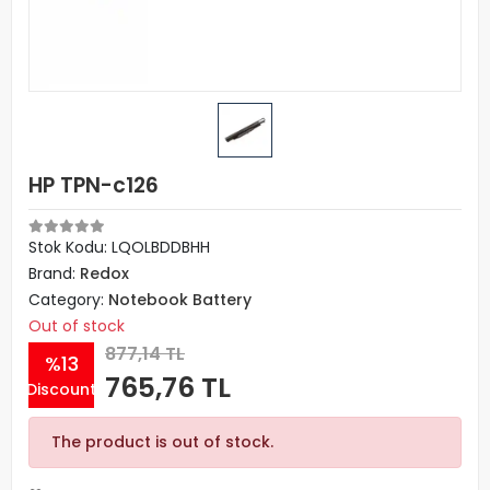
HP TPN-c126
Stok Kodu: LQOLBDDBHH
Brand:
Redox
Category:
Notebook Battery
Out of stock
877,14 TL
%13
765,76 TL
Discount
The product is out of stock.