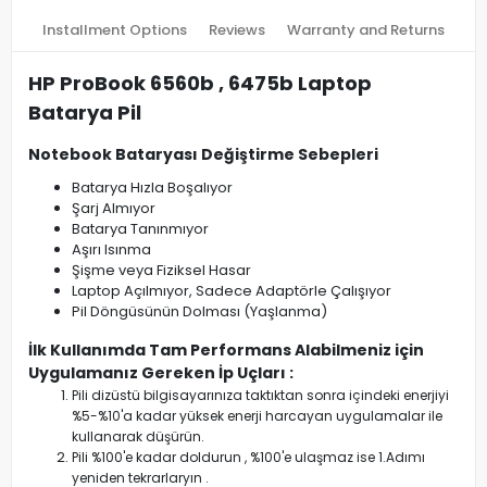
Installment Options
Reviews
Warranty and Returns
HP ProBook 6560b , 6475b Laptop
Batarya Pil
Notebook Bataryası Değiştirme Sebepleri
Batarya Hızla Boşalıyor
Şarj Almıyor
Batarya Tanınmıyor
Aşırı Isınma
Şişme veya Fiziksel Hasar
Laptop Açılmıyor, Sadece Adaptörle Çalışıyor
Pil Döngüsünün Dolması (Yaşlanma)
İlk Kullanımda Tam Performans Alabilmeniz için
Uygulamanız Gereken İp Uçları :
Pili dizüstü bilgisayarınıza taktıktan sonra içindeki enerjiyi
%5-%10'a kadar yüksek enerji harcayan uygulamalar ile
kullanarak düşürün.
Pili %100'e kadar doldurun , %100'e ulaşmaz ise 1.Adımı
yeniden tekrarlaryın .