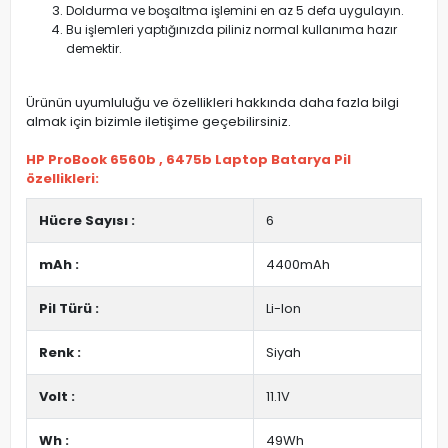
Doldurma ve boşaltma işlemini en az 5 defa uygulayın.
Bu işlemleri yaptığınızda piliniz normal kullanıma hazır
demektir.
Ürünün uyumluluğu ve özellikleri hakkında daha fazla bilgi
almak için bizimle iletişime geçebilirsiniz.
HP ProBook 6560b , 6475b Laptop Batarya Pil
özellikleri:
Hücre Sayısı :
6
mAh :
4400mAh
Pil Türü :
Li-Ion
Renk :
Siyah
Volt :
11.1V
Wh :
49Wh