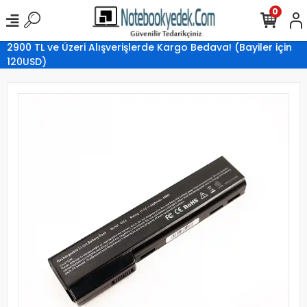
0
2900 TL ve Üzeri Alışverişlerde Kargo Bedava! (Bayiler için
120USD)