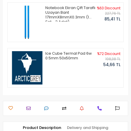
Notebook Ekran Çift Taraflı
%63 Discount
Uzayan Bant
227,76 TL
171mmX8mmX0.3mm (1
85,41 TL
Set - 2 Adet)
Ice Cube Termal Pad 6w
%72 Discount
0.5mm 50x50mm
198,38 TL
54,66 TL
Product Description
Delivery and Shipping