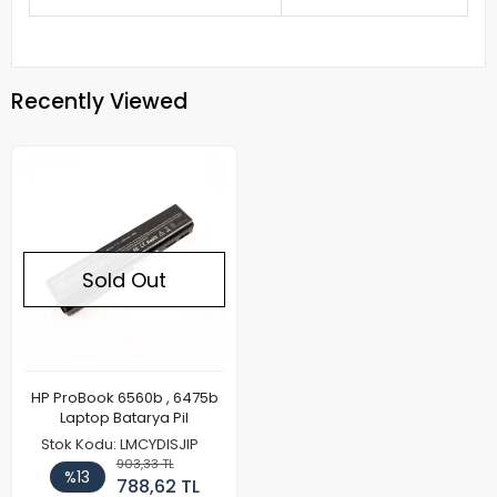
Recently Viewed
Sold Out
HP ProBook 6560b , 6475b
Laptop Batarya Pil
Stok Kodu: LMCYDISJIP
903,33 TL
%13
788,62 TL