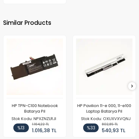
Similar Products
HP TPN-C100 Notebook
HP Pavilion 11-e 000, 11-e100
Batarya Pil
Laptop Batarya Pil
Stok Kodu: NPXZNZLRJI
Stok Kodu: OXUXVXVQNJ
1.164,22 TL
802,85 TL
%13
%33
1.016,38 TL
540,93 TL