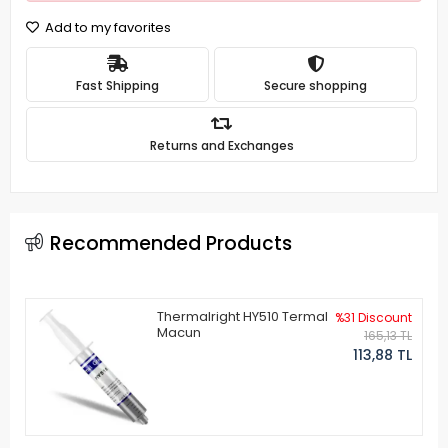
Add to my favorites
Fast Shipping
Secure shopping
Returns and Exchanges
Recommended Products
Thermalright HY510 Termal
%31 Discount
Macun
165,13 TL
113,88 TL