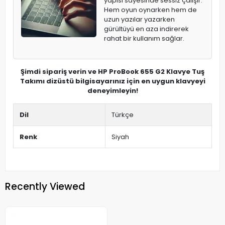
yapısı sayesinde sessiz çalışır.
Hem oyun oynarken hem de
uzun yazılar yazarken
gürültüyü en aza indirerek
rahat bir kullanım sağlar.
Şimdi sipariş verin ve HP ProBook 655 G2 Klavye Tuş
Takımı dizüstü bilgisayarınız için en uygun klavyeyi
deneyimleyin!
Dil
Türkçe
Renk
Siyah
Recently Viewed