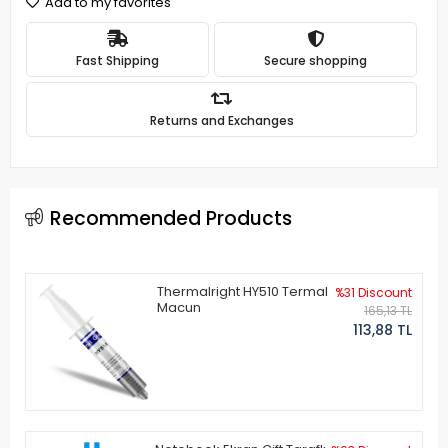
Add to my favorites
Fast Shipping
Secure shopping
Returns and Exchanges
Recommended Products
Thermalright HY510 Termal
%31 Discount
Macun
165,13 TL
113,88 TL