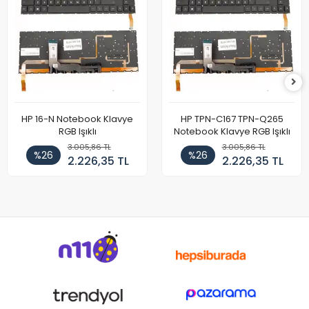
HP 16-N Notebook Klavye
HP TPN-C167 TPN-Q265
RGB Işıklı
Notebook Klavye RGB Işıklı
3.005,86 TL
3.005,86 TL
%26
%26
2.226,35 TL
2.226,35 TL