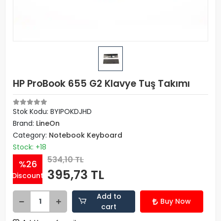
HP ProBook 655 G2 Klavye Tuş Takımı
Stok Kodu: BYIPOKDJHD
Brand:
LineOn
Category:
Notebook Keyboard
Stock: +18
534,10 TL
%26
395,73 TL
Discount
Add to
Buy Now
cart