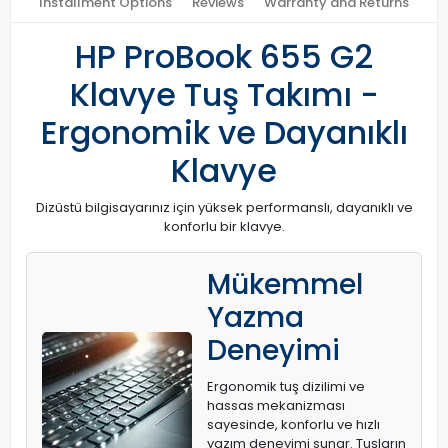
Installment Options
Reviews
Warranty and Returns
HP ProBook 655 G2
Klavye Tuş Takımı -
Ergonomik ve Dayanıklı
Klavye
Dizüstü bilgisayarınız için yüksek performanslı, dayanıklı ve
konforlu bir klavye.
Mükemmel
Yazma
Deneyimi
Ergonomik tuş dizilimi ve
hassas mekanizması
sayesinde, konforlu ve hızlı
yazım deneyimi sunar. Tuşların