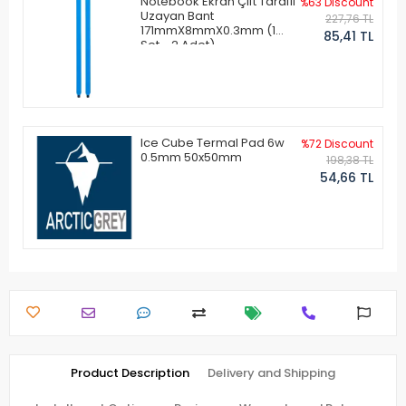
Notebook Ekran Çift Taraflı
%63 Discount
Uzayan Bant
227,76 TL
171mmX8mmX0.3mm (1
85,41 TL
Set - 2 Adet)
Ice Cube Termal Pad 6w
%72 Discount
0.5mm 50x50mm
198,38 TL
54,66 TL
Product Description
Delivery and Shipping