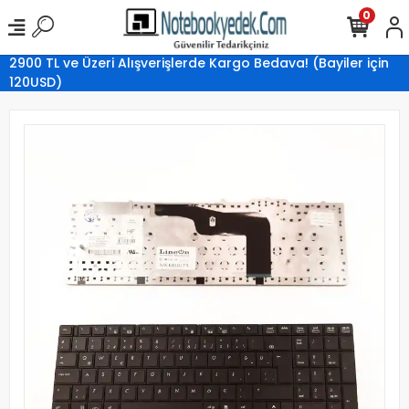
0
2900 TL ve Üzeri Alışverişlerde Kargo Bedava! (Bayiler için
120USD)