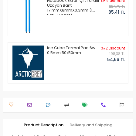
Notebook Ekran Çift Taraflı
%63 Discount
Uzayan Bant
227,76 TL
171mmX8mmX0.3mm (1
85,41 TL
Set - 2 Adet)
Ice Cube Termal Pad 6w
%72 Discount
0.5mm 50x50mm
198,38 TL
54,66 TL
Product Description
Delivery and Shipping