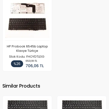
HP Probook 6545b Laptop
Klavye Türkçe
Stok Kodu: FHOYDTLEIG
953,18 TL
%26
706,06 TL
Similar Products