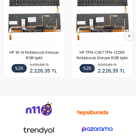
HP 16-N Notebook Klavye
HP TPN-C167 TPN-Q265
RGB Işıklı
Notebook Klavye RGB Işıklı
3.005,86 TL
3.005,86 TL
%26
%26
2.226,35 TL
2.226,35 TL