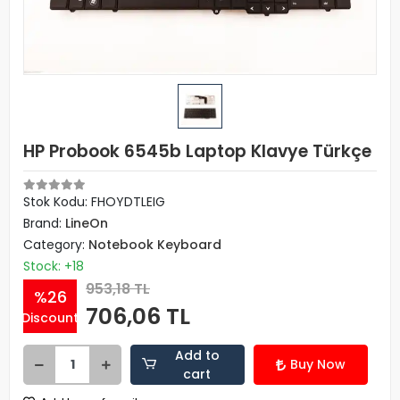
HP Probook 6545b Laptop Klavye Türkçe
Stok Kodu: FHOYDTLEIG
Brand:
LineOn
Category:
Notebook Keyboard
Stock: +18
953,18 TL
%26
706,06 TL
Discount
Add to
Buy Now
cart