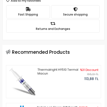
Add to my favorites
Fast Shipping
Secure shopping
Returns and Exchanges
Recommended Products
Thermalright HY510 Termal
%31 Discount
Macun
165,13 TL
113,88 TL