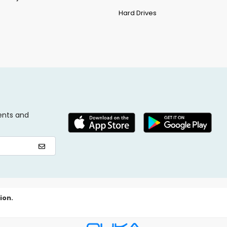
Hard Drives
ents and
ion.