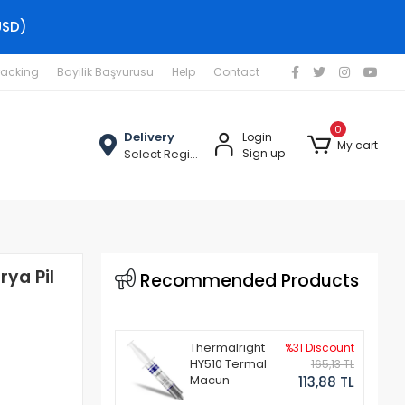
USD)
racking
Bayilik Başvurusu
Help
Contact
0
Delivery
Login
My cart
Select Region
Sign up
ya Pil
Recommended Products
Thermalright
%31 Discount
HY510 Termal
165,13 TL
Macun
113,88 TL