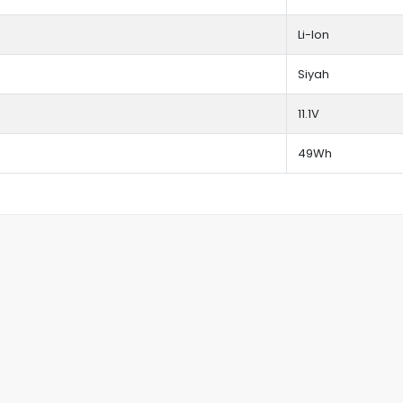
Li-Ion
Siyah
11.1V
49Wh