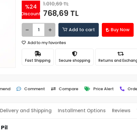
1.010,69 TL
%24
768,69 TL
Discount
Add to cart
Buy Now
Add to my favorites
Fast Shipping
Secure shopping
Returns and Exchan
mend
Comment
Compare
Price Alert
Orde
Delivery and Shipping
Installment Options
Reviews
Pil