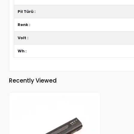
Pil Türü :
Renk :
Volt :
Wh :
Recently Viewed