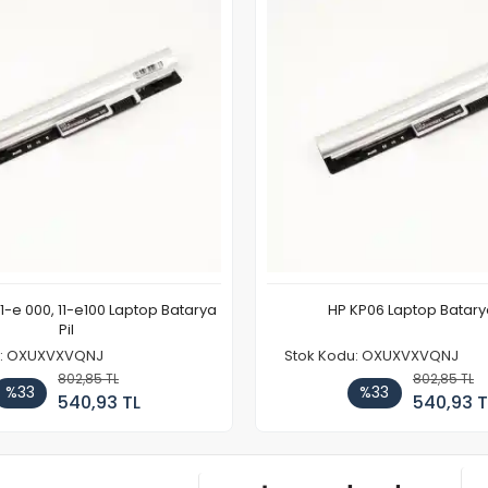
11-e 000, 11-e100 Laptop Batarya
HP KP06 Laptop Batarya
Pil
u: OXUXVXVQNJ
Stok Kodu: OXUXVXVQNJ
802,85 TL
802,85 TL
%33
%33
540,93 TL
540,93 T