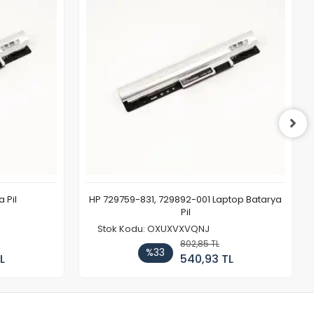
 Pil
HP 729759-831, 729892-001 Laptop Batarya
Pil
Stok Kodu: OXUXVXVQNJ
802,85 TL
%33
L
540,93 TL