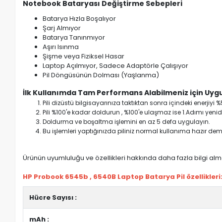
Notebook Bataryası Değiştirme Sebepleri
Batarya Hızla Boşalıyor
Şarj Almıyor
Batarya Tanınmıyor
Aşırı Isınma
Şişme veya Fiziksel Hasar
Laptop Açılmıyor, Sadece Adaptörle Çalışıyor
Pil Döngüsünün Dolması (Yaşlanma)
İlk Kullanımda Tam Performans Alabilmeniz için Uygu
Pili dizüstü bilgisayarınıza taktıktan sonra içindeki enerji
Pili %100'e kadar doldurun , %100'e ulaşmaz ise 1.Adımı yenide
Doldurma ve boşaltma işlemini en az 5 defa uygulayın.
Bu işlemleri yaptığınızda piliniz normal kullanıma hazır deme
Ürünün uyumluluğu ve özellikleri hakkında daha fazla bilgi almak
HP Probook 6545b , 6540B Laptop Batarya Pil özellikleri
Hücre Sayısı :
mAh :