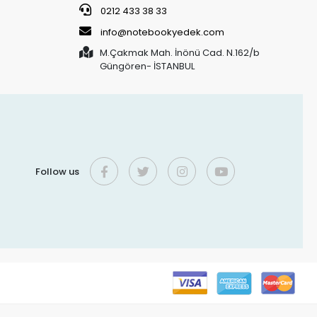
0212 433 38 33
info@notebookyedek.com
M.Çakmak Mah. İnönü Cad. N.162/b
Güngören- İSTANBUL
Follow us