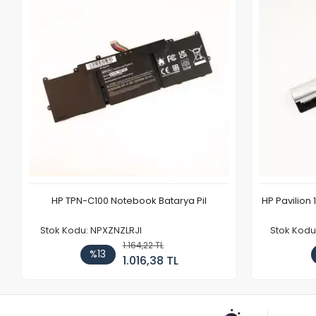
HP TPN-C100 Notebook Batarya Pil
HP Pavilion 
Stok Kodu: NPXZNZLRJI
Stok Kod
1.164,22 TL
%13
1.016,38 TL