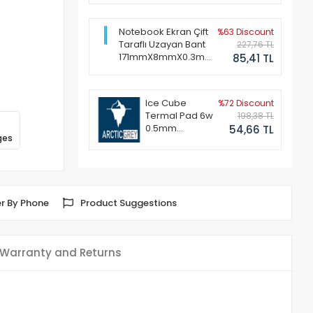
Notebook Ekran Çift
%63 Discount
Taraflı Uzayan Bant
227,76 TL
171mmX8mmX0.3mm
85,41 TL
(1 Set - 2 Adet)
Ice Cube
%72 Discount
Termal Pad 6w
198,38 TL
0.5mm
54,66 TL
ges
50x50mm
r By Phone
Product Suggestions
Warranty and Returns