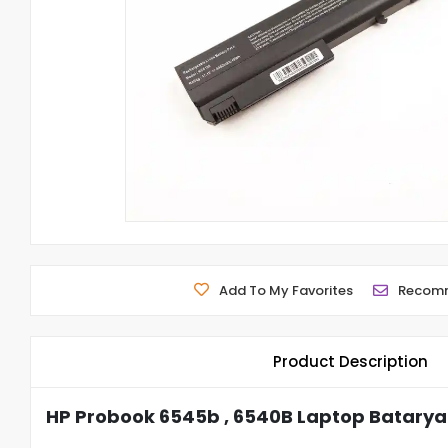
Add To My Favorites
Recom
Product Description
HP Probook 6545b , 6540B Laptop Batarya 