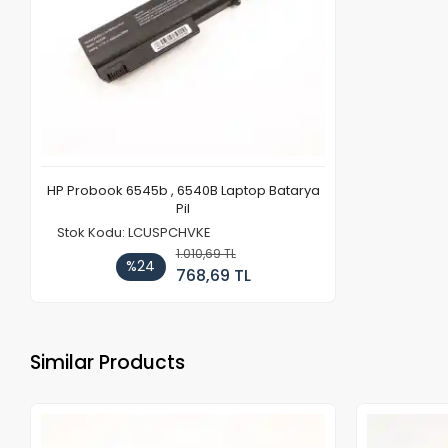
HP Probook 6545b , 6540B Laptop Batarya
Pil
Stok Kodu: LCUSPCHVKE
1.010,69 TL
%24
768,69 TL
Similar Products