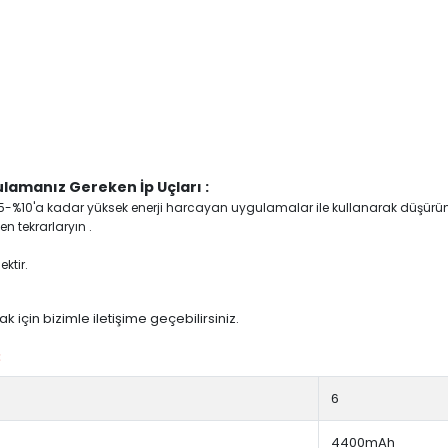
lamanız Gereken İp Uçları :
yi %5-%10'a kadar yüksek enerji harcayan uygulamalar ile kullanarak düşürü
n tekrarlaryın .
ktir.
 için bizimle iletişime geçebilirsiniz.
:
6
4400mAh