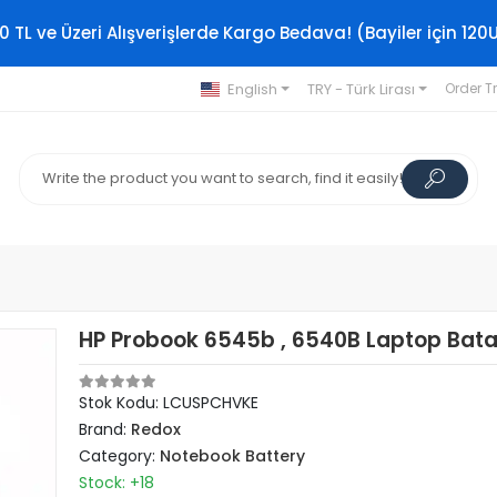
0 TL ve Üzeri Alışverişlerde Kargo Bedava! (Bayiler için 120
English
TRY - Türk Lirası
Order T
HP Probook 6545b , 6540B Laptop Batar
Stok Kodu: LCUSPCHVKE
Brand:
Redox
Category:
Notebook Battery
Stock: +18