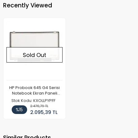
Recently Viewed
Sold Out
HP Probook 645 G4 Serisi
Notebook Ekran Paneli
(FHD)
Stok Kodu: KXOLLPYPFF
2.476,79 TL
%15
2.095,39 TL
Similar Products