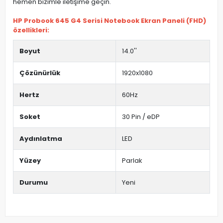
hemen bizimle iletişime geçin.
HP Probook 645 G4 Serisi Notebook Ekran Paneli (FHD)
özellikleri:
Boyut
14.0''
Çözünürlük
1920x1080
Hertz
60Hz
Soket
30 Pin / eDP
Aydınlatma
LED
Yüzey
Parlak
Durumu
Yeni