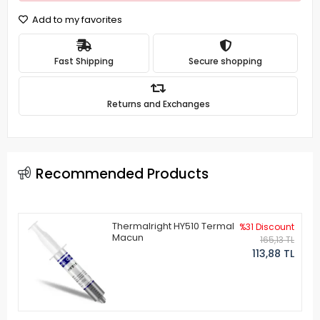
Add to my favorites
Fast Shipping
Secure shopping
Returns and Exchanges
Recommended Products
Thermalright HY510 Termal
%31 Discount
Macun
165,13 TL
113,88 TL