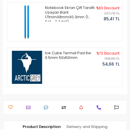
Notebook Ekran Çift Taraflı
%63 Discount
Uzayan Bant
227,76 TL
171mmX8mmX0.3mm (1
85,41 TL
Set - 2 Adet)
Ice Cube Termal Pad 6w
%72 Discount
0.5mm 50x50mm
198,38 TL
54,66 TL
Product Description
Delivery and Shipping