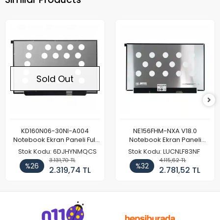
Sold Out
KD160N06-30NI-A004
NE156FHM-NXA V18.0
Notebook Ekran Paneli Full
Notebook Ekran Paneli
HD
144Hz
Stok Kodu: 6DJHYNMQCS
Stok Kodu: LUCNLF83NF
3.131,70 TL
4.115,62 TL
%26
%32
2.319,74 TL
2.781,52 TL