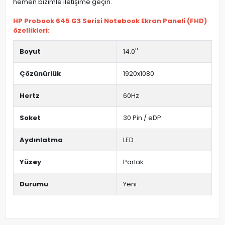
hemen bizimle iletişime geçin.
HP Probook 645 G3 Serisi Notebook Ekran Paneli (FHD)
özellikleri:
Boyut
14.0''
Çözünürlük
1920x1080
Hertz
60Hz
Soket
30 Pin / eDP
Aydınlatma
LED
Yüzey
Parlak
Durumu
Yeni