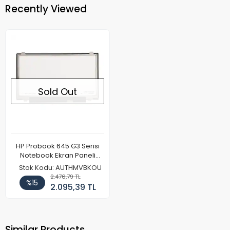
Recently Viewed
Sold Out
HP Probook 645 G3 Serisi
Notebook Ekran Paneli
(FHD)
Stok Kodu: AUTHMVBKOU
2.476,79 TL
%15
2.095,39 TL
Similar Products