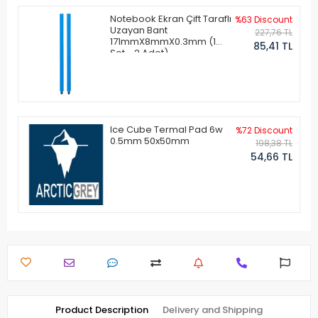
Notebook Ekran Çift Taraflı
%63 Discount
Uzayan Bant
227,76 TL
171mmX8mmX0.3mm (1
85,41 TL
Set - 2 Adet)
Ice Cube Termal Pad 6w
%72 Discount
0.5mm 50x50mm
198,38 TL
54,66 TL
Product Description
Delivery and Shipping