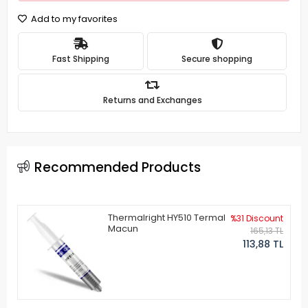
Add to my favorites
Fast Shipping
Secure shopping
Returns and Exchanges
Recommended Products
Thermalright HY510 Termal
%31 Discount
Macun
165,13 TL
113,88 TL