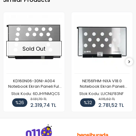
Sold Out
KD160N06-30NI-A004
NE156FHM-NXA V18.0
Notebook Ekran Paneli Full
Notebook Ekran Paneli
HD
144Hz
Stok Kodu: 6DJHYNMQCS
Stok Kodu: LUCNLF83NF
3.131,70 TL
4.115,62 TL
%26
%32
2.319,74 TL
2.781,52 TL