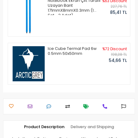
Notebook Ekran Çift Taraflı
%63 Discount
Uzayan Bant
227,76 TL
171mmX8mmX0.3mm (1
85,41 TL
Set - 2 Adet)
Ice Cube Termal Pad 6w
%72 Discount
0.5mm 50x50mm
198,38 TL
54,66 TL
Product Description
Delivery and Shipping