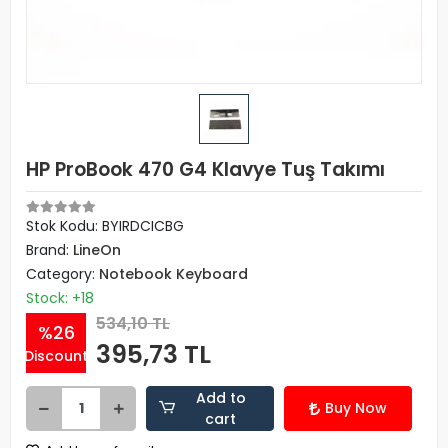
HP ProBook 470 G4 Klavye Tuş Takımı
Stok Kodu: BYIRDCICBG
Brand:
LineOn
Category:
Notebook Keyboard
Stock: +18
534,10 TL
%26
395,73 TL
Discount
Add to
Buy Now
cart