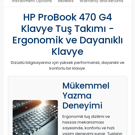
Installment Options
Reviews
Warranty and Returns
HP ProBook 470 G4
Klavye Tuş Takımı -
Ergonomik ve Dayanıklı
Klavye
Dizüstü bilgisayarınız için yüksek performanslı, dayanıklı ve
konforlu bir klavye.
Mükemmel
Yazma
Deneyimi
Ergonomik tuş dizilimi ve
hassas mekanizması
sayesinde, konforlu ve hızlı
yazım deneyimi sunar. Tuşların