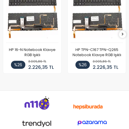
HP 16-N Notebook Klavye
HP TPN-C167 TPN-Q265
RGB Işıklı
Notebook Klavye RGB Işıklı
3.005,86 TL
3.005,86 TL
%26
%26
2.226,35 TL
2.226,35 TL