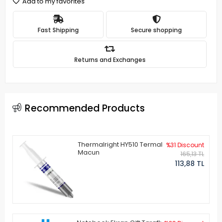
Add to my favorites
Fast Shipping
Secure shopping
Returns and Exchanges
Recommended Products
Thermalright HY510 Termal
%31 Discount
Macun
165,13 TL
113,88 TL