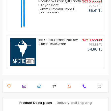
Notebook Ekran Çift Taraflı
%63 Discount
Uzayan Bant
227,76 TL
171mmX8mmX0.3mm (1
85,41 TL
Set - 2 Adet)
Ice Cube Termal Pad 6w
%72 Discount
0.5mm 50x50mm
198,38 TL
54,66 TL
Product Description
Delivery and Shipping