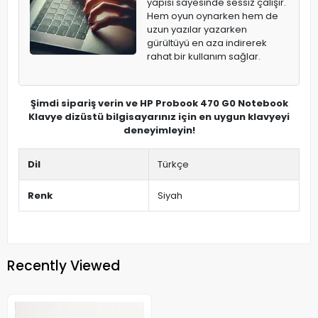
yapısı sayesinde sessiz çalışır.
Hem oyun oynarken hem de
uzun yazılar yazarken
gürültüyü en aza indirerek
rahat bir kullanım sağlar.
Şimdi sipariş verin ve HP Probook 470 G0 Notebook
Klavye dizüstü bilgisayarınız için en uygun klavyeyi
deneyimleyin!
Dil
Türkçe
Renk
Siyah
Recently Viewed