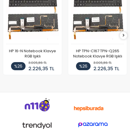
HP 16-N Notebook Klavye
HP TPN-C167 TPN-Q265
RGB Işıklı
Notebook Klavye RGB Işıklı
3.005,86 TL
3.005,86 TL
%26
%26
2.226,35 TL
2.226,35 TL