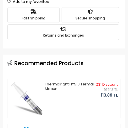
Add to my favorites
Fast Shipping
Secure shopping
Returns and Exchanges
Recommended Products
Thermalright HY510 Termal
%31 Discount
Macun
165,13 TL
113,88 TL