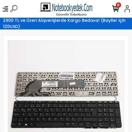
0
2900 TL ve Üzeri Alışverişlerde Kargo Bedava! (Bayiler için
120USD)