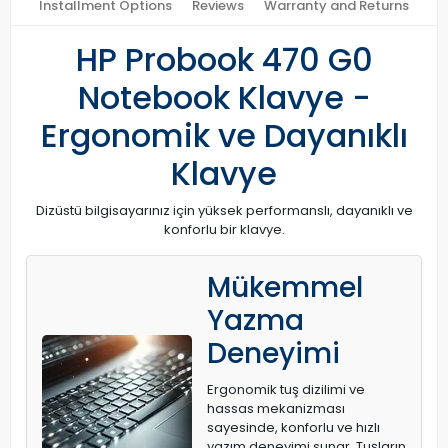
Installment Options
Reviews
Warranty and Returns
HP Probook 470 G0
Notebook Klavye -
Ergonomik ve Dayanıklı
Klavye
Dizüstü bilgisayarınız için yüksek performanslı, dayanıklı ve
konforlu bir klavye.
Mükemmel
Yazma
Deneyimi
Ergonomik tuş dizilimi ve
hassas mekanizması
sayesinde, konforlu ve hızlı
yazım deneyimi sunar. Tuşların