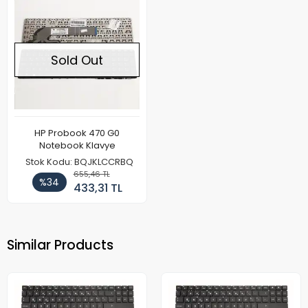
Sold Out
HP Probook 470 G0
Notebook Klavye
Stok Kodu: BQJKLCCRBQ
655,46 TL
%34
433,31 TL
Similar Products