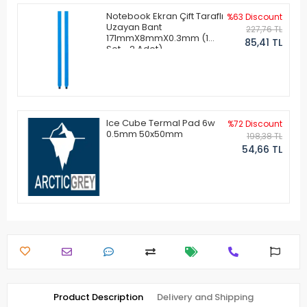
Notebook Ekran Çift Taraflı
%63 Discount
Uzayan Bant
227,76 TL
171mmX8mmX0.3mm (1
85,41 TL
Set - 2 Adet)
Ice Cube Termal Pad 6w
%72 Discount
0.5mm 50x50mm
198,38 TL
54,66 TL
Product Description
Delivery and Shipping