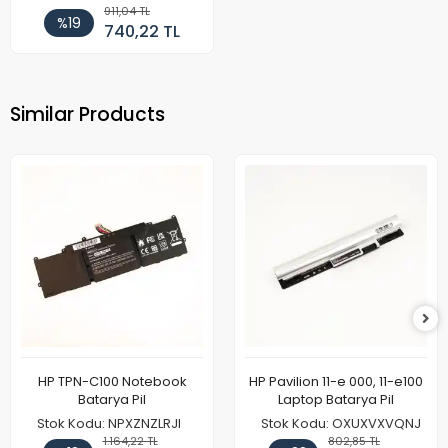
911,04 TL
%19
740,22 TL
Similar Products
HP TPN-C100 Notebook
HP Pavilion 11-e 000, 11-e100
Batarya Pil
Laptop Batarya Pil
Stok Kodu: NPXZNZLRJI
Stok Kodu: OXUXVXVQNJ
1.164,22 TL
802,85 TL