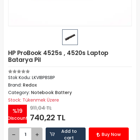
HP ProBook 4525s , 4520s Laptop
Batarya Pil
Stok Kodu: LKVIBPBSBP
Brand:
Redox
Category:
Notebook Battery
Stock: Tükenmek Üzere
911,04 TL
%19
740,22 TL
Discount
Add to
Buy Now
cart