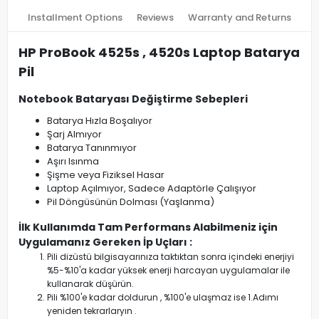
Installment Options
Reviews
Warranty and Returns
HP ProBook 4525s , 4520s Laptop Batarya
Pil
Notebook Bataryası Değiştirme Sebepleri
Batarya Hızla Boşalıyor
Şarj Almıyor
Batarya Tanınmıyor
Aşırı Isınma
Şişme veya Fiziksel Hasar
Laptop Açılmıyor, Sadece Adaptörle Çalışıyor
Pil Döngüsünün Dolması (Yaşlanma)
İlk Kullanımda Tam Performans Alabilmeniz için
Uygulamanız Gereken İp Uçları :
Pili dizüstü bilgisayarınıza taktıktan sonra içindeki enerjiyi
%5-%10'a kadar yüksek enerji harcayan uygulamalar ile
kullanarak düşürün.
Pili %100'e kadar doldurun , %100'e ulaşmaz ise 1.Adımı
yeniden tekrarlaryın .