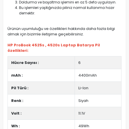
Doldurma ve boşaltma işlemini en az 5 defa uygulayın.
Bu işlemleri yaptığınızda piliniz normal kullanıma hazır
demektir.
Ürünün uyumluluğu ve özellikleri hakkında daha fazla bilgi
almak için bizimle iletişime geçebilirsiniz.
HP ProBook 4525s , 4520s Laptop Batarya Pil
özellikleri:
Hücre Sayısı :
6
mAh :
4400mAh
Pil Türü :
Li-Ion
Renk :
Siyah
Volt :
11.1V
Wh :
49Wh