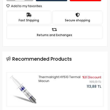
Add to my favorites
Fast Shipping
Secure shopping
Returns and Exchanges
Recommended Products
Thermalright HY510 Termal
%31 Discount
Macun
165,13 TL
113,88 TL