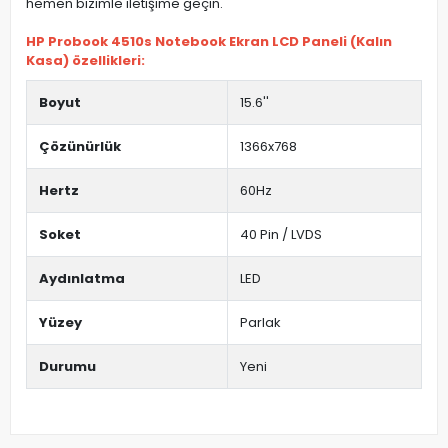
hemen bizimle iletişime geçin.
HP Probook 4510s Notebook Ekran LCD Paneli (Kalın
Kasa) özellikleri:
Boyut
15.6''
Çözünürlük
1366x768
Hertz
60Hz
Soket
40 Pin / LVDS
Aydınlatma
LED
Yüzey
Parlak
Durumu
Yeni