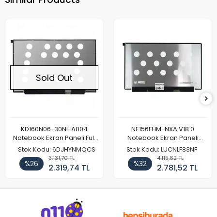
Sold Out
KD160N06-30NI-A004
NE156FHM-NXA V18.0
Notebook Ekran Paneli Full
Notebook Ekran Paneli
HD
144Hz
Stok Kodu: 6DJHYNMQCS
Stok Kodu: LUCNLF83NF
3.131,70 TL
4.115,62 TL
%26
%32
2.319,74 TL
2.781,52 TL