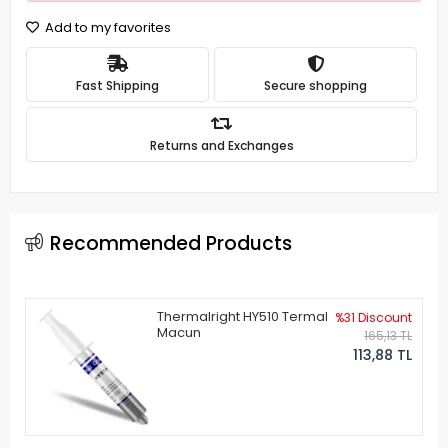
Add to my favorites
Fast Shipping
Secure shopping
Returns and Exchanges
Recommended Products
Thermalright HY510 Termal
%31 Discount
Macun
165,13 TL
113,88 TL