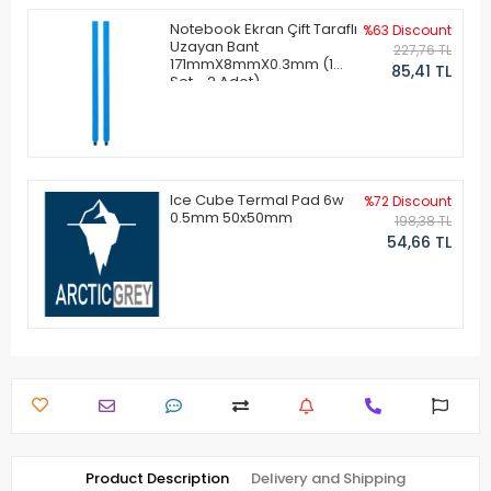
Notebook Ekran Çift Taraflı
%63 Discount
Uzayan Bant
227,76 TL
171mmX8mmX0.3mm (1
85,41 TL
Set - 2 Adet)
Ice Cube Termal Pad 6w
%72 Discount
0.5mm 50x50mm
198,38 TL
54,66 TL
Product Description
Delivery and Shipping