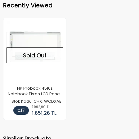
Recently Viewed
Sold Out
HP Probook 4510s
Notebook Ekran LCD Paneli
(Kalın Kasa)
Stok Kodu: CHXTWCDXAE
1.992,90 TL
%17
1.651,26 TL
Similar Products