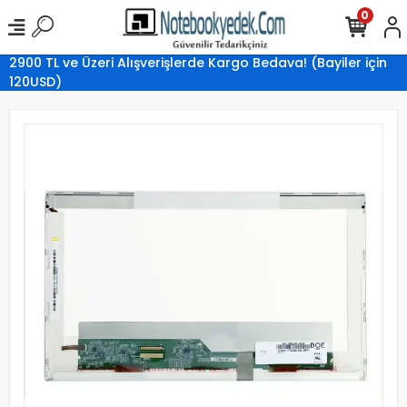
0
2900 TL ve Üzeri Alışverişlerde Kargo Bedava! (Bayiler için
120USD)