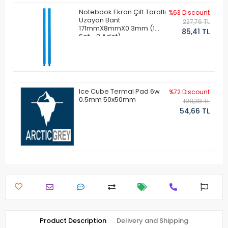
Notebook Ekran Çift Taraflı
%63 Discount
Uzayan Bant
227,76 TL
171mmX8mmX0.3mm (1
85,41 TL
Set - 2 Adet)
Ice Cube Termal Pad 6w
%72 Discount
0.5mm 50x50mm
198,38 TL
54,66 TL
Product Description
Delivery and Shipping