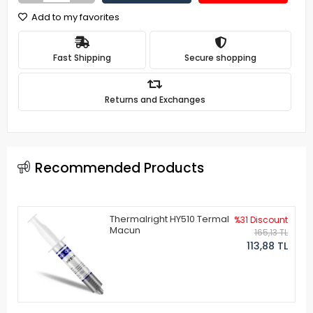
Add to my favorites
Fast Shipping
Secure shopping
Returns and Exchanges
Recommended Products
Thermalright HY510 Termal
%31 Discount
Macun
165,13 TL
113,88 TL