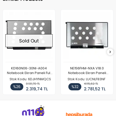
Sold Out
KD160N06-30NI-A004
NE156FHM-NXA V18.0
Notebook Ekran Paneli Full
Notebook Ekran Paneli
HD
144Hz
Stok Kodu: 6DJHYNMQCS
Stok Kodu: LUCNLF83NF
3.131,70 TL
4.115,62 TL
%26
%32
2.319,74 TL
2.781,52 TL