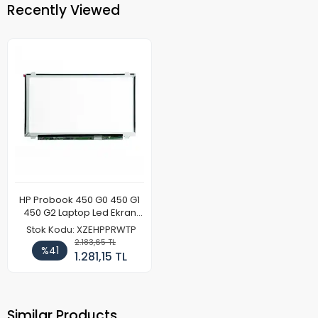
Recently Viewed
HP Probook 450 G0 450 G1
450 G2 Laptop Led Ekran
Paneli
Stok Kodu: XZEHPPRWTP
2.183,65 TL
%41
1.281,15 TL
Similar Products