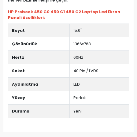
hemen bizimle iletişime geçin.
HP Probook 450 G0 450 G1 450 G2 Laptop Led Ekran
Paneli özellikleri:
Boyut
15.6''
Çözünürlük
1366x768
Hertz
60Hz
Soket
40 Pin / LVDS
Aydınlatma
LED
Yüzey
Parlak
Durumu
Yeni