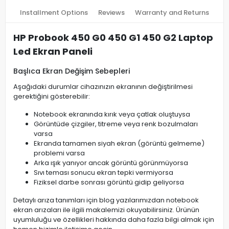
Installment Options
Reviews
Warranty and Returns
HP Probook 450 G0 450 G1 450 G2 Laptop
Led Ekran Paneli
Başlıca Ekran Değişim Sebepleri
Aşağıdaki durumlar cihazınızın ekranının değiştirilmesi
gerektiğini gösterebilir:
Notebook ekranında kırık veya çatlak oluştuysa
Görüntüde çizgiler, titreme veya renk bozulmaları
varsa
Ekranda tamamen siyah ekran (görüntü gelmeme)
problemi varsa
Arka ışık yanıyor ancak görüntü görünmüyorsa
Sıvı teması sonucu ekran tepki vermiyorsa
Fiziksel darbe sonrası görüntü gidip geliyorsa
Detaylı arıza tanımları için blog yazılarımızdan notebook
ekran arızaları ile ilgili makalemizi okuyabilirsiniz. Ürünün
uyumluluğu ve özellikleri hakkında daha fazla bilgi almak için