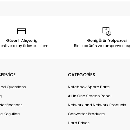
Güvenli Alışveriş
Geniş Ürün Yelpazesi
enli ve kolay ödeme sistemi
Binlerce ürün ve kampanya seç
ERVİCE
CATEGORİES
ked Questions
Notebook Spare Parts
g
All in One Screen Panel
Notifications
Network and Network Products
e Koşulları
Converter Products
Hard Drives