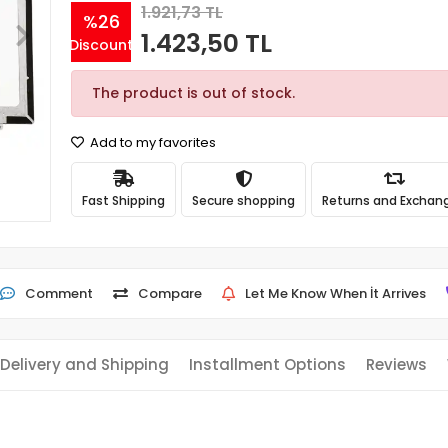
1.921,73 TL
%26
1.423,50 TL
Discount
The product is out of stock.
Add to my favorites
Fast Shipping
Secure shopping
Returns and Exchan
Comment
Compare
Let Me Know When İt Arrives
Delivery and Shipping
Installment Options
Reviews