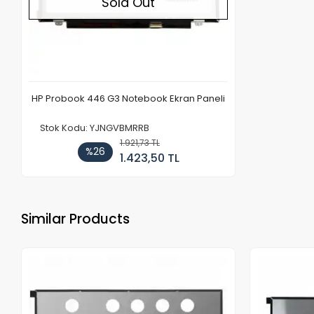
Sold Out
HP Probook 446 G3 Notebook Ekran Paneli
Stok Kodu: YJNGVBMRRB
1.921,73 TL
%26
1.423,50 TL
Similar Products
Out of stock