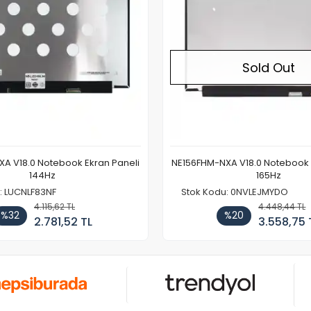
Sold Out
A V18.0 Notebook Ekran Paneli
NE156FHM-NXA V18.0 Notebook 
144Hz
165Hz
: LUCNLF83NF
Stok Kodu: 0NVLEJMYDO
4.115,62 TL
4.448,44 TL
%32
%20
2.781,52 TL
3.558,75 