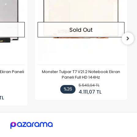
Sold Out
Ekran Paneli
Monster Tulpar T7 V21.2 Notebook Ekran
Paneli Full HD 144Hz
5.549,94 TL
%26
4.111,07 TL
TL