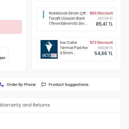
Notebook Ekran Çift
%63 Discount
Taraflı Uzayan Bant
227,76 TL
171mmX8mmX0.3mm
85,41 TL
(1 Set - 2 Adet)
Ice Cube
%72 Discount
Termal Pad 6w
198,38 TL
0.5mm
54,66 TL
ges
50x50mm
Order By Phone
Product Suggestions
Warranty and Returns