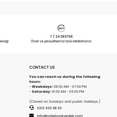
7 / 24 DESTEK
eneği
Öneri ve şikayetlerinizi bize iletebilirsiniz.
CONTACT US
You can reach us during the following
hours:
-
Weekdays:
09:00 AM - 07:00 PM
-
Saturday:
10:00 AM - 03:00 PM
(Closed on Sundays and public holidays.)
0212 433 38 33
info@notebookyedek.com