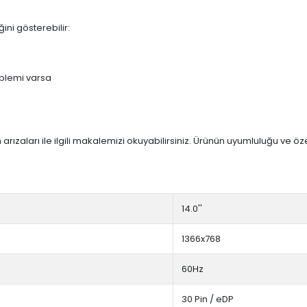
ini gösterebilir:
blemi varsa
arızaları ile ilgili makalemizi okuyabilirsiniz. Ürünün uyumluluğu ve ö
14.0''
1366x768
60Hz
30 Pin / eDP