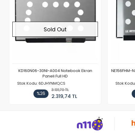
Sold Out
KD160N06-30NI-A004 Notebook Ekran
NE156FHM-NX
Paneli Full HD
Stok Kodu: 6DJHYNMQCS
Stok Kodu
3.131,70 TL
%26
2.319,74 TL