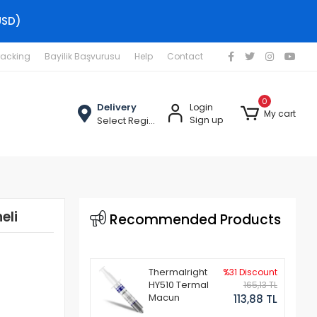
USD)
racking
Bayilik Başvurusu
Help
Contact
0
Delivery
Login
My cart
Select Region
Sign up
eli
Recommended Products
Thermalright
%31 Discount
HY510 Termal
165,13 TL
Macun
113,88 TL