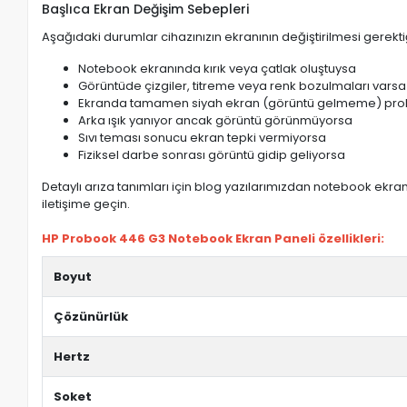
Başlıca Ekran Değişim Sebepleri
Aşağıdaki durumlar cihazınızın ekranının değiştirilmesi gerektiğ
Notebook ekranında kırık veya çatlak oluştuysa
Görüntüde çizgiler, titreme veya renk bozulmaları varsa
Ekranda tamamen siyah ekran (görüntü gelmeme) pro
Arka ışık yanıyor ancak görüntü görünmüyorsa
Sıvı teması sonucu ekran tepki vermiyorsa
Fiziksel darbe sonrası görüntü gidip geliyorsa
Detaylı arıza tanımları için blog yazılarımızdan notebook ekran 
iletişime geçin.
HP Probook 446 G3 Notebook Ekran Paneli özellikleri:
Boyut
Çözünürlük
Hertz
Soket