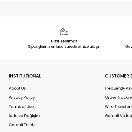
Hızlı Teslimat
Siparişleriniz en kısa sürede elinize ulaşır.
Güv
INSTİTUTİONAL
CUSTOMER S
About Us
Frequently As
Privacy Policy
Order Trackin
Terms of Use
Wire Transfer 
İade ve Değişim
Garanti Ve İad
Garanti Talebi