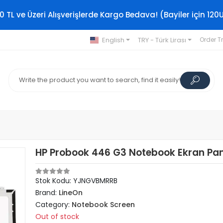
0 TL ve Üzeri Alışverişlerde Kargo Bedava! (Bayiler için 120
English
TRY - Türk Lirası
Order T
HP Probook 446 G3 Notebook Ekran Pan
Stok Kodu: YJNGVBMRRB
Brand:
LineOn
Category:
Notebook Screen
Out of stock