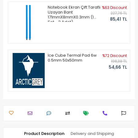
Notebook Ekran Çift Taraflı
%63 Discount
Uzayan Bant
227,76 TL
171mmX8mmX0.3mm (1
85,41 TL
Set - 2 Adet)
Ice Cube Termal Pad 6w
%72 Discount
0.5mm 50x50mm
198,38 TL
54,66 TL
Product Description
Delivery and Shipping