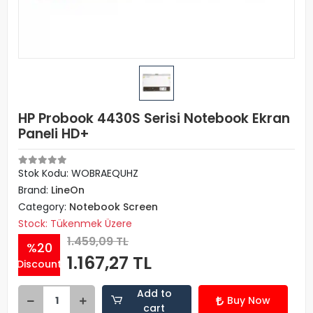
HP Probook 4430S Serisi Notebook Ekran
Paneli HD+
Stok Kodu: WOBRAEQUHZ
Brand:
LineOn
Category:
Notebook Screen
Stock: Tükenmek Üzere
1.459,09 TL
%20
1.167,27 TL
Discount
Add to
Buy Now
cart