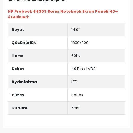
hemen bizimle iletişime geçin.
HP Probook 4430S Serisi Notebook Ekran Paneli HD+
özellikleri:
Boyut
14.0''
Çözünürlük
1600x900
Hertz
60Hz
Soket
40 Pin / LVDS
Aydınlatma
LED
Yüzey
Parlak
Durumu
Yeni