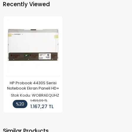
Recently Viewed
HP Probook 4430S Serisi
Notebook Ekran Paneli HD+
Stok Kodu: WOBRAEQUHZ
1.459,09 TL
%20
1.167,27 TL
Similar Products