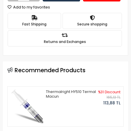
Add to my favorites
Fast Shipping
Secure shopping
Returns and Exchanges
Recommended Products
Thermalright HY510 Termal
%31 Discount
Macun
165,13 TL
113,88 TL