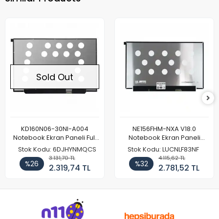
Sold Out
KD160N06-30NI-A004
NE156FHM-NXA V18.0
Notebook Ekran Paneli Full
Notebook Ekran Paneli
HD
144Hz
Stok Kodu: 6DJHYNMQCS
Stok Kodu: LUCNLF83NF
3.131,70 TL
4.115,62 TL
%26
%32
2.319,74 TL
2.781,52 TL