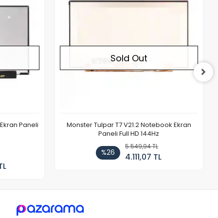
Sold Out
Ekran Paneli
Monster Tulpar T7 V21.2 Notebook Ekran
Paneli Full HD 144Hz
5.549,94 TL
%26
4.111,07 TL
TL