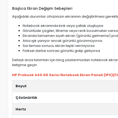
Başlıca Ekran Değişim Sebepleri
Aşağıdaki durumlar cihazınızın ekranının değiştirilmesi gerektiğ
Notebook ekranında kırık veya çatlak oluştuysa
Görüntüde çizgiler, titreme veya renk bozulmaları varsa
Ekranda tamamen siyah ekran (görüntü gelmeme) pro
Arka ışık yanıyor ancak görüntü görünmüyorsa
Sıvı teması sonucu ekran tepki vermiyorsa
Fiziksel darbe sonrası görüntü gidip geliyorsa
Detaylı arıza tanımları için blog yazılarımızdan notebook ekran 
iletişime geçin.
HP Probook 440 G5 Serisi Notebook Ekran Paneli (IPS)(FHD
Boyut
Çözünürlük
Hertz