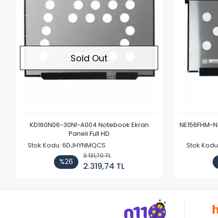
Sold Out
KD160N06-30NI-A004 Notebook Ekran
NE156FHM-NX
Paneli Full HD
Stok Kodu: 6DJHYNMQCS
Stok Kodu
3.131,70 TL
%26
2.319,74 TL