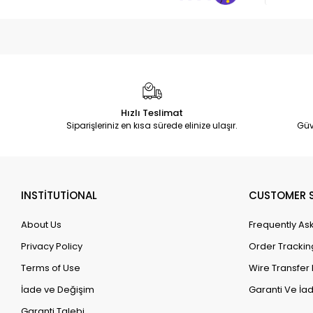
Hızlı Teslimat
Siparişleriniz en kısa sürede elinize ulaşır.
Güv
INSTİTUTİONAL
CUSTOMER S
About Us
Frequently As
Privacy Policy
Order Trackin
Terms of Use
Wire Transfer 
İade ve Değişim
Garanti Ve İad
Garanti Talebi