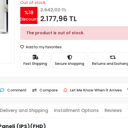
Out of stock
2.642,02 TL
%18
2.177,96 TL
Discount
The product is out of stock.
Add to my favorites
Fast Shipping
Secure shopping
Returns and Exchan
Comment
Compare
Let Me Know When İt Arrives
Delivery and Shipping
Installment Options
Reviews
Paneli (IPS)(FHD)