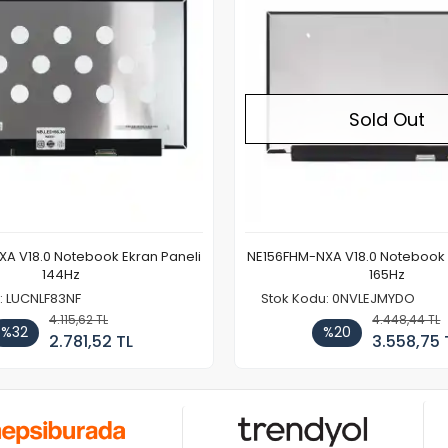
Sold Out
A V18.0 Notebook Ekran Paneli
NE156FHM-NXA V18.0 Notebook 
144Hz
165Hz
: LUCNLF83NF
Stok Kodu: 0NVLEJMYDO
4.115,62 TL
4.448,44 TL
%32
%20
2.781,52 TL
3.558,75 