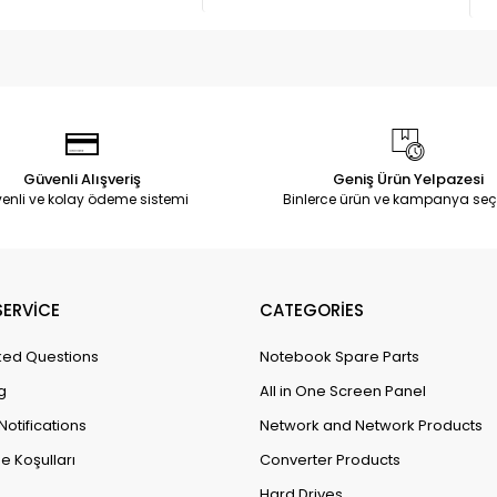
Güvenli Alışveriş
Geniş Ürün Yelpazesi
enli ve kolay ödeme sistemi
Binlerce ürün ve kampanya seç
ERVİCE
CATEGORİES
ked Questions
Notebook Spare Parts
g
All in One Screen Panel
Notifications
Network and Network Products
e Koşulları
Converter Products
Hard Drives