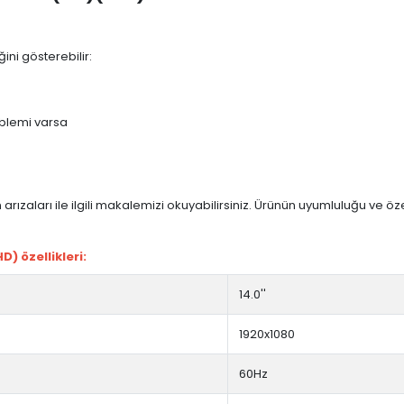
ini gösterebilir:
blemi varsa
arızaları ile ilgili makalemizi okuyabilirsiniz. Ürünün uyumluluğu ve ö
) özellikleri:
14.0''
1920x1080
60Hz