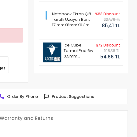
Notebook Ekran Çift
%63 Discount
Taraflı Uzayan Bant
227,76 TL
171mmX8mmX0.3mm
85,41 TL
(1 Set - 2 Adet)
Ice Cube
%72 Discount
Termal Pad 6w
198,38 TL
0.5mm
54,66 TL
50x50mm
ges
Order By Phone
Product Suggestions
Warranty and Returns