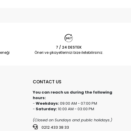
7 / 24 DESTEK
eneği
Öneri ve şikayetlerinizi bize iletebilirsiniz.
CONTACT US
You can reach us during the following
hours:
-
Weekdays:
09:00 AM - 07:00 PM
-
Saturday:
10:00 AM - 03:00 PM
(Closed on Sundays and public holidays.)
0212 433 38 33