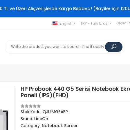
0 TL ve Üzeri Alışverişlerde Kargo Bedava! (Bayiler için 120
English
TRY - Türk Lirası
Order T
HP Probook 440 G5 Serisi Notebook Ek
Paneli (IPS)(FHD)
Stok Kodu: QJUIMGZABP
Brand:
LineOn
Category:
Notebook Screen