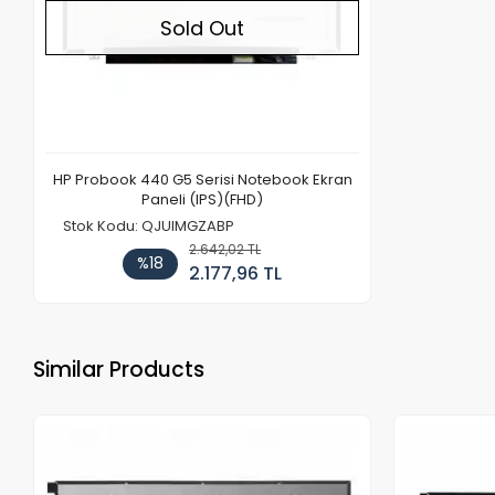
Sold Out
HP Probook 440 G5 Serisi Notebook Ekran
Paneli (IPS)(FHD)
Stok Kodu: QJUIMGZABP
2.642,02 TL
%18
2.177,96 TL
Similar Products
Out of stock