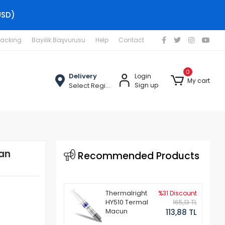
USD)
racking
Bayilik Başvurusu
Help
Contact
0
Delivery
Login
My cart
Select Region
Sign up
ran
Recommended Products
Thermalright
%31 Discount
HY510 Termal
165,13 TL
Macun
113,88 TL