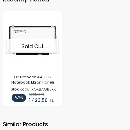
Sold Out
HP Probook 440 G5
Notebook Ekran Paneli
Stok Kodu: XGKBAOBJXK
1.921,73 TL
%26
1.423,50 TL
Similar Products