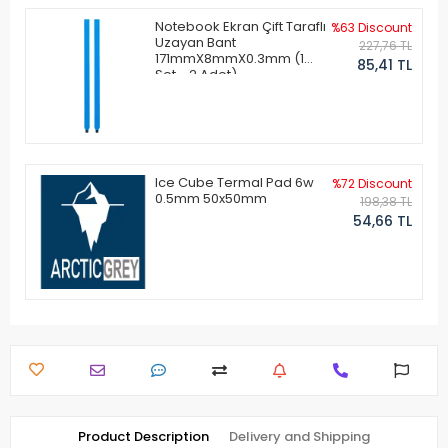
Notebook Ekran Çift Taraflı
%63 Discount
Uzayan Bant
227,76 TL
171mmX8mmX0.3mm (1
85,41 TL
Set - 2 Adet)
Ice Cube Termal Pad 6w
%72 Discount
0.5mm 50x50mm
198,38 TL
54,66 TL
Product Description
Delivery and Shipping