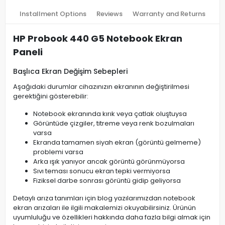
Installment Options
Reviews
Warranty and Returns
HP Probook 440 G5 Notebook Ekran
Paneli
Başlıca Ekran Değişim Sebepleri
Aşağıdaki durumlar cihazınızın ekranının değiştirilmesi
gerektiğini gösterebilir:
Notebook ekranında kırık veya çatlak oluştuysa
Görüntüde çizgiler, titreme veya renk bozulmaları
varsa
Ekranda tamamen siyah ekran (görüntü gelmeme)
problemi varsa
Arka ışık yanıyor ancak görüntü görünmüyorsa
Sıvı teması sonucu ekran tepki vermiyorsa
Fiziksel darbe sonrası görüntü gidip geliyorsa
Detaylı arıza tanımları için blog yazılarımızdan notebook
ekran arızaları ile ilgili makalemizi okuyabilirsiniz. Ürünün
uyumluluğu ve özellikleri hakkında daha fazla bilgi almak için