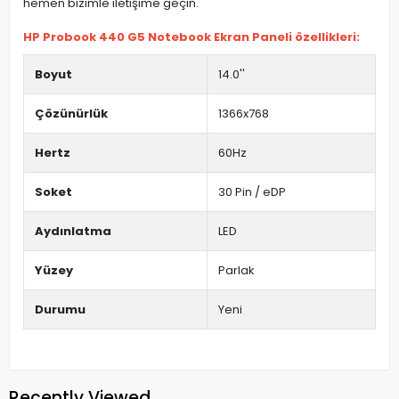
hemen bizimle iletişime geçin.
HP Probook 440 G5 Notebook Ekran Paneli özellikleri:
Boyut
14.0''
Çözünürlük
1366x768
Hertz
60Hz
Soket
30 Pin / eDP
Aydınlatma
LED
Yüzey
Parlak
Durumu
Yeni
Recently Viewed