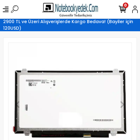
0
2900 TL ve Üzeri Alışverişlerde Kargo Bedava! (Bayiler için
120USD)