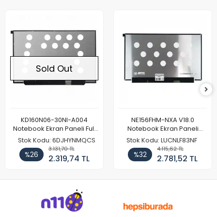
Sold Out
KD160N06-30NI-A004
NE156FHM-NXA V18.0
Notebook Ekran Paneli Full
Notebook Ekran Paneli
HD
144Hz
Stok Kodu: 6DJHYNMQCS
Stok Kodu: LUCNLF83NF
3.131,70 TL
4.115,62 TL
%26
%32
2.319,74 TL
2.781,52 TL