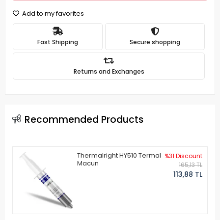
Add to my favorites
Fast Shipping
Secure shopping
Returns and Exchanges
Recommended Products
Thermalright HY510 Termal
%31 Discount
Macun
165,13 TL
113,88 TL