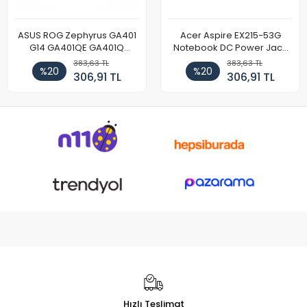
ASUS ROG Zephyrus GA401
Acer Aspire EX215-53G
G14 GA401QE GA401Q
Notebook DC Power Jack
GA402 GA402R GA402RK
Soket
383,63 TL
383,63 TL
%20
%20
HQ058T GA503QR GA503QS
306,91 TL
306,91 TL
GA503QM GA503QE GX650
Notebook DC Power Jack
Soketi
Hızlı Teslimat