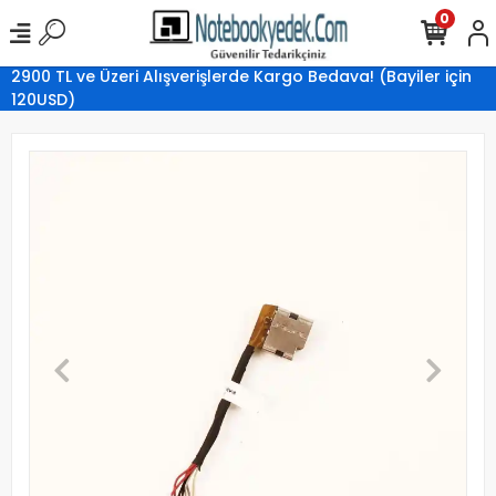
0
2900 TL ve Üzeri Alışverişlerde Kargo Bedava! (Bayiler için
120USD)