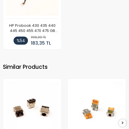
HP Probook 430 435 440
445 450 455 470 475 G8
Notebook DC Power Jack
396,30 TL
%54
Soketi
183,35 TL
Similar Products