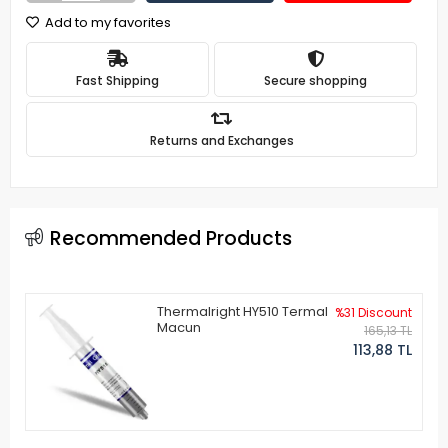
Add to my favorites
Fast Shipping
Secure shopping
Returns and Exchanges
Recommended Products
Thermalright HY510 Termal
%31 Discount
Macun
165,13 TL
113,88 TL