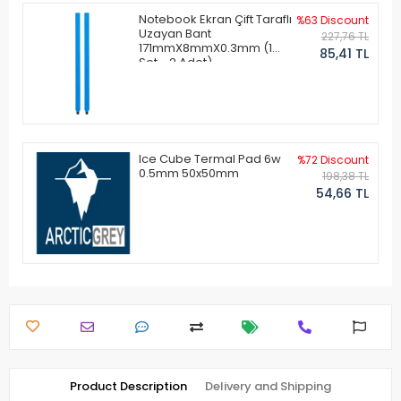
Notebook Ekran Çift Taraflı
%63 Discount
Uzayan Bant
227,76 TL
171mmX8mmX0.3mm (1
85,41 TL
Set - 2 Adet)
Ice Cube Termal Pad 6w
%72 Discount
0.5mm 50x50mm
198,38 TL
54,66 TL
Product Description
Delivery and Shipping