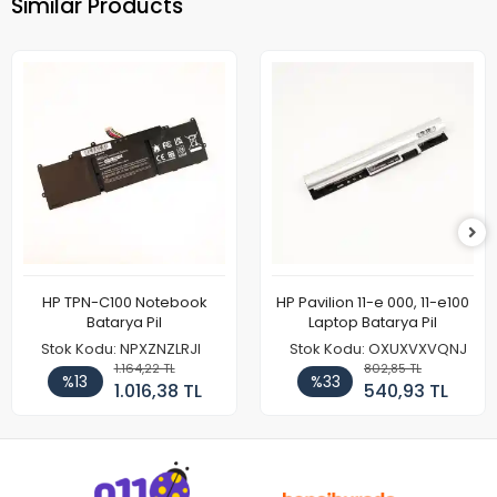
Similar Products
HP TPN-C100 Notebook
HP Pavilion 11-e 000, 11-e100
Batarya Pil
Laptop Batarya Pil
Stok Kodu: NPXZNZLRJI
Stok Kodu: OXUXVXVQNJ
1.164,22 TL
802,85 TL
%13
%33
1.016,38 TL
540,93 TL