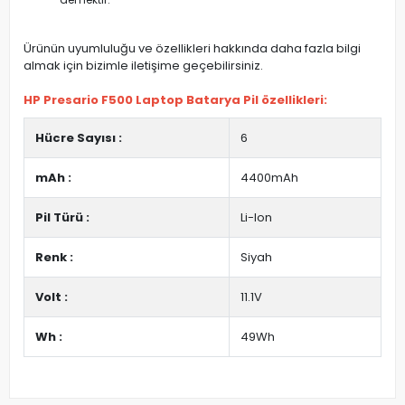
Ürünün uyumluluğu ve özellikleri hakkında daha fazla bilgi
almak için bizimle iletişime geçebilirsiniz.
HP Presario F500 Laptop Batarya Pil özellikleri:
Hücre Sayısı :
6
mAh :
4400mAh
Pil Türü :
Li-Ion
Renk :
Siyah
Volt :
11.1V
Wh :
49Wh