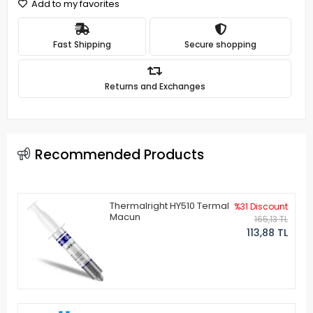
Add to my favorites
Fast Shipping
Secure shopping
Returns and Exchanges
Recommended Products
Thermalright HY510 Termal
%31 Discount
Macun
165,13 TL
113,88 TL