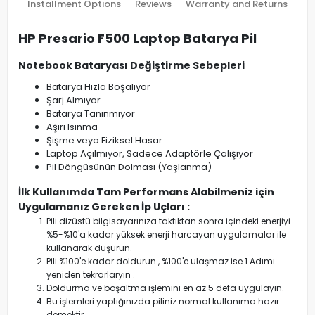
Installment Options
Reviews
Warranty and Returns
HP Presario F500 Laptop Batarya Pil
Notebook Bataryası Değiştirme Sebepleri
Batarya Hızla Boşalıyor
Şarj Almıyor
Batarya Tanınmıyor
Aşırı Isınma
Şişme veya Fiziksel Hasar
Laptop Açılmıyor, Sadece Adaptörle Çalışıyor
Pil Döngüsünün Dolması (Yaşlanma)
İlk Kullanımda Tam Performans Alabilmeniz için
Uygulamanız Gereken İp Uçları :
Pili dizüstü bilgisayarınıza taktıktan sonra içindeki enerjiyi
%5-%10'a kadar yüksek enerji harcayan uygulamalar ile
kullanarak düşürün.
Pili %100'e kadar doldurun , %100'e ulaşmaz ise 1.Adımı
yeniden tekrarlaryın .
Doldurma ve boşaltma işlemini en az 5 defa uygulayın.
Bu işlemleri yaptığınızda piliniz normal kullanıma hazır
demektir.