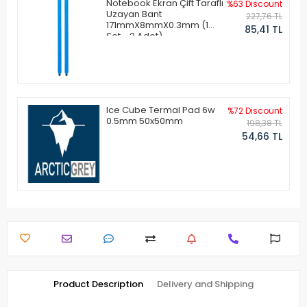
Notebook Ekran Çift Taraflı
%63 Discount
Uzayan Bant
227,76 TL
171mmX8mmX0.3mm (1
85,41 TL
Set - 2 Adet)
Ice Cube Termal Pad 6w
%72 Discount
0.5mm 50x50mm
198,38 TL
54,66 TL
Product Description
Delivery and Shipping