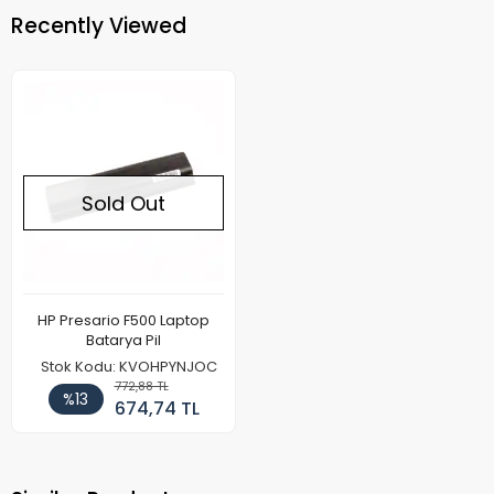
Recently Viewed
Sold Out
HP Presario F500 Laptop
Batarya Pil
Stok Kodu: KVOHPYNJOC
772,88 TL
%13
674,74 TL