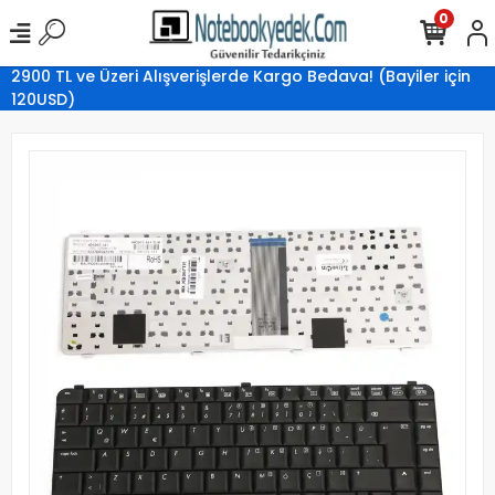
0
2900 TL ve Üzeri Alışverişlerde Kargo Bedava! (Bayiler için
120USD)