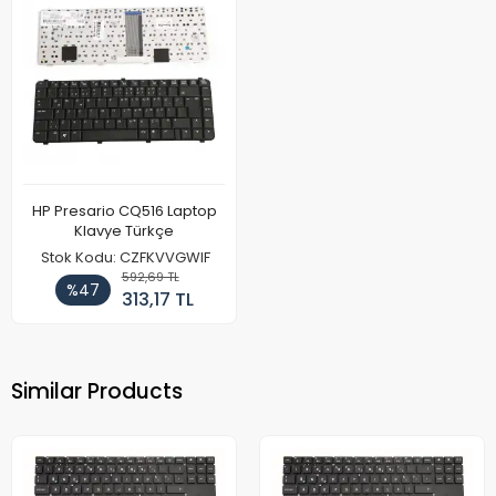
HP Presario CQ516 Laptop
Klavye Türkçe
Stok Kodu: CZFKVVGWIF
592,69 TL
%47
313,17 TL
Similar Products