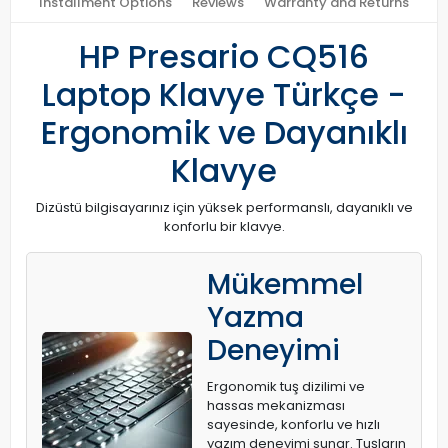
Installment Options
Reviews
Warranty and Returns
HP Presario CQ516
Laptop Klavye Türkçe -
Ergonomik ve Dayanıklı
Klavye
Dizüstü bilgisayarınız için yüksek performanslı, dayanıklı ve
konforlu bir klavye.
Mükemmel
Yazma
Deneyimi
Ergonomik tuş dizilimi ve
hassas mekanizması
sayesinde, konforlu ve hızlı
yazım deneyimi sunar. Tuşların