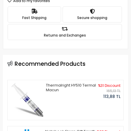
Add to my favorites
Fast Shipping
Secure shopping
Returns and Exchanges
Recommended Products
Thermalright HY510 Termal
%31 Discount
Macun
165,13 TL
113,88 TL