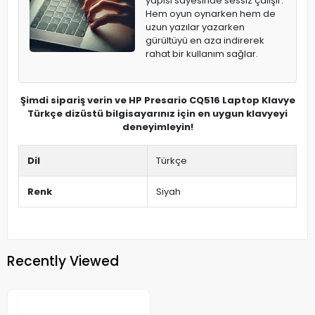
yapısı sayesinde sessiz çalışır.
Hem oyun oynarken hem de
uzun yazılar yazarken
gürültüyü en aza indirerek
rahat bir kullanım sağlar.
Şimdi sipariş verin ve HP Presario CQ516 Laptop Klavye
Türkçe dizüstü bilgisayarınız için en uygun klavyeyi
deneyimleyin!
Dil
Türkçe
Renk
Siyah
Recently Viewed