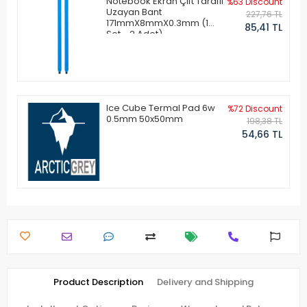
Notebook Ekran Çift Taraflı
%63 Discount
Uzayan Bant
227,76 TL
171mmX8mmX0.3mm (1
85,41 TL
Set - 2 Adet)
Ice Cube Termal Pad 6w
%72 Discount
0.5mm 50x50mm
198,38 TL
54,66 TL
Product Description
Delivery and Shipping