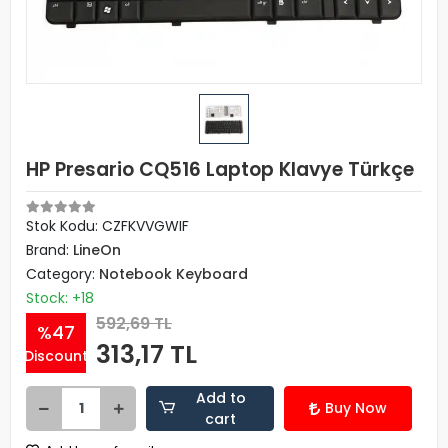
HP Presario CQ516 Laptop Klavye Türkçe
Stok Kodu: CZFKVVGWIF
Brand:
LineOn
Category:
Notebook Keyboard
Stock: +18
592,69 TL
%47
313,17 TL
Discount
Add to
Buy Now
cart