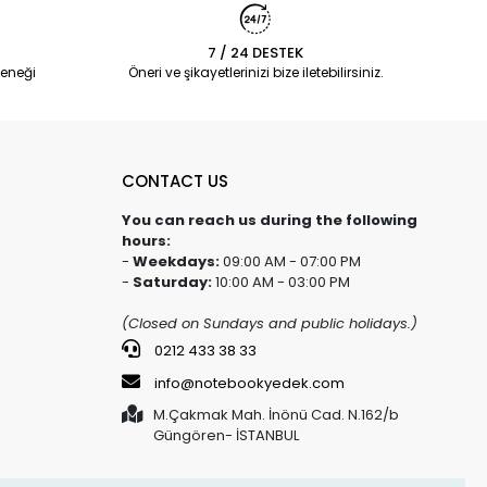
7 / 24 DESTEK
eneği
Öneri ve şikayetlerinizi bize iletebilirsiniz.
CONTACT US
You can reach us during the following
hours:
-
Weekdays:
09:00 AM - 07:00 PM
-
Saturday:
10:00 AM - 03:00 PM
(Closed on Sundays and public holidays.)
0212 433 38 33
info@notebookyedek.com
M.Çakmak Mah. İnönü Cad. N.162/b
Güngören- İSTANBUL