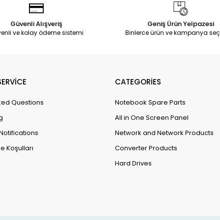
Güvenli Alışveriş
Geniş Ürün Yelpazesi
enli ve kolay ödeme sistemi
Binlerce ürün ve kampanya seç
ERVİCE
CATEGORİES
ked Questions
Notebook Spare Parts
g
All in One Screen Panel
Notifications
Network and Network Products
e Koşulları
Converter Products
Hard Drives