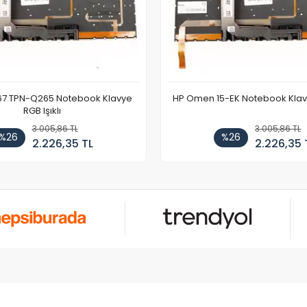
67 TPN-Q265 Notebook Klavye
HP Omen 15-EK Notebook Klavye
RGB Işıklı
3.005,86 TL
3.005,86 TL
%26
%26
2.226,35 TL
2.226,35 