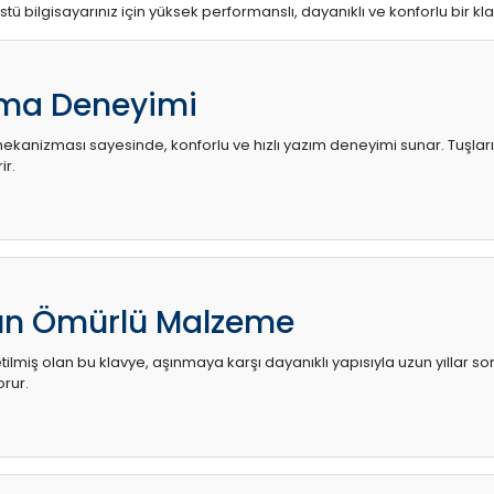
stü bilgisayarınız için yüksek performanslı, dayanıklı ve konforlu bir kl
ma Deneyimi
kanizması sayesinde, konforlu ve hızlı yazım deneyimi sunar. Tuşların d
ir.
zun Ömürlü Malzeme
ilmiş olan bu klavye, aşınmaya karşı dayanıklı yapısıyla uzun yıllar so
orur.