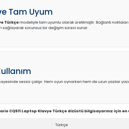
 ve Tam Uyum
ye Türkçe
modeliyle tam uyumlu olarak üretilmiştir. Bağlantı noktaları
sağlayarak sorunsuz bir değişim süreci sunar.
Kullanım
sı sayesinde sessiz çalışır. Hem oyun oynarken hem de uzun yazılar yaza
sario CQ511 Laptop Klavye Türkçe dizüstü bilgisayarınız için e
Türkçe