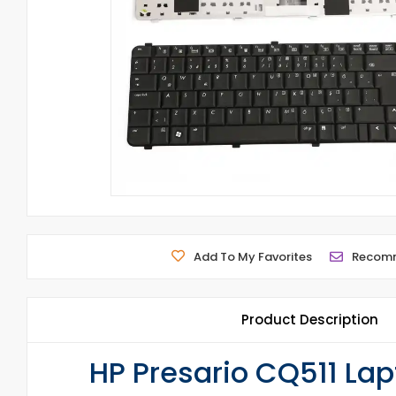
Add To My Favorites
Recom
Product Description
HP Presario CQ511 Lap