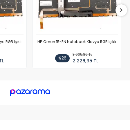
 RGB Işıklı
HP Omen 15-EN Notebook Klavye RGB Işıklı
3.005,86 TL
%26
TL
2.226,35 TL