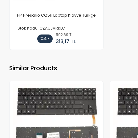
HP Presario CQ511 Laptop Klavye Türkçe
Stok Kodu: CZAUJVRKLC
592,69 TL
%47
313,17 TL
Similar Products