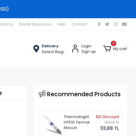
USD)
racking
Bayilik Başvurusu
Help
Contact
0
Delivery
Login
My cart
Select Region
Sign up
e
Recommended Products
Thermalright
%31 Discount
HY510 Termal
165,13 TL
Macun
113,88 TL