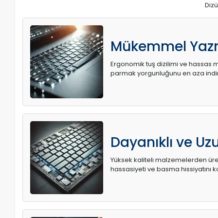
Dizü
Mükemmel Yaz
Ergonomik tuş dizilimi ve hassas me
parmak yorgunluğunu en aza indir
Dayanıklı ve U
Yüksek kaliteli malzemelerden üret
hassasiyeti ve basma hissiyatını k