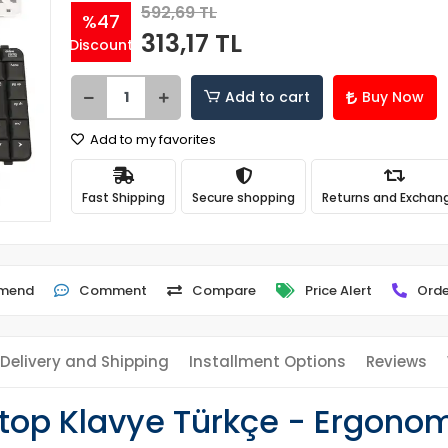
592,69 TL
%47
313,17 TL
Discount
Add to cart
Buy Now
Add to my favorites
Fast Shipping
Secure shopping
Returns and Exchan
mend
Comment
Compare
Price Alert
Orde
Delivery and Shipping
Installment Options
Reviews
top Klavye Türkçe - Ergonom