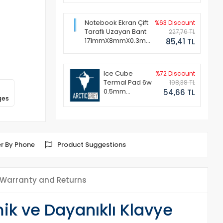
Notebook Ekran Çift
%63 Discount
Taraflı Uzayan Bant
227,76 TL
171mmX8mmX0.3mm
85,41 TL
(1 Set - 2 Adet)
Ice Cube
%72 Discount
Termal Pad 6w
198,38 TL
0.5mm
54,66 TL
ges
50x50mm
r By Phone
Product Suggestions
Warranty and Returns
ik ve Dayanıklı Klavye