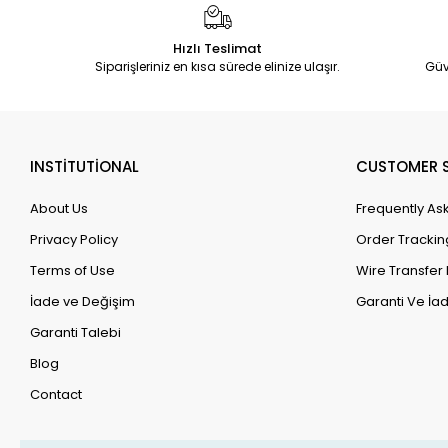
Hızlı Teslimat
Siparişleriniz en kısa sürede elinize ulaşır.
Güv
INSTİTUTİONAL
CUSTOMER S
About Us
Frequently As
Privacy Policy
Order Trackin
Terms of Use
Wire Transfer 
İade ve Değişim
Garanti Ve İad
Garanti Talebi
Blog
Contact