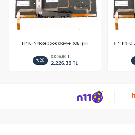
HP 16-N Notebook Klavye RGB Işıklı
HP TPN-C1
3.005,86 TL
%26
2.226,35 TL