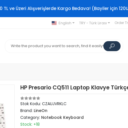
0 TL ve Üzeri Alışverişlerde Kargo Bedava! (Bayiler için 120
English
TRY - Türk Lirası
Order T
HP Presario CQ511 Laptop Klavye Türkç
Stok Kodu: CZAUJVRKLC
Brand:
LineOn
Category:
Notebook Keyboard
Stock: +18