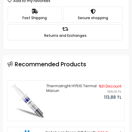
Add to my favorites
Fast Shipping
Secure shopping
Returns and Exchanges
Recommended Products
Thermalright HY510 Termal
%31 Discount
Macun
165,13 TL
113,88 TL