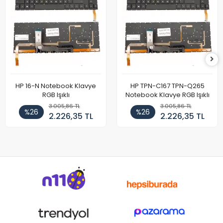
HP 16-N Notebook Klavye
HP TPN-C167 TPN-Q265
RGB Işıklı
Notebook Klavye RGB Işıklı
3.005,86 TL
3.005,86 TL
%26
%26
2.226,35 TL
2.226,35 TL