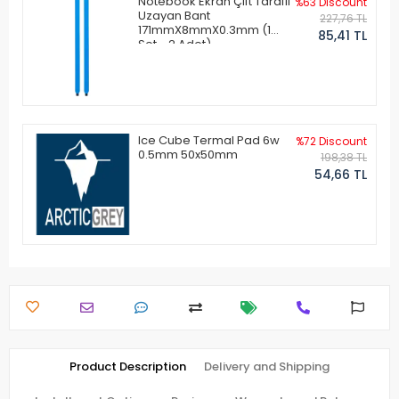
Notebook Ekran Çift Taraflı
%63 Discount
Uzayan Bant
227,76 TL
171mmX8mmX0.3mm (1
85,41 TL
Set - 2 Adet)
Ice Cube Termal Pad 6w
%72 Discount
0.5mm 50x50mm
198,38 TL
54,66 TL
Product Description
Delivery and Shipping