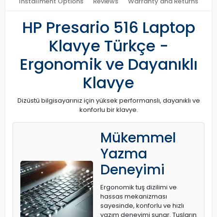
Installment Options
Reviews
Warranty and Returns
HP Presario 516 Laptop
Klavye Türkçe -
Ergonomik ve Dayanıklı
Klavye
Dizüstü bilgisayarınız için yüksek performanslı, dayanıklı ve
konforlu bir klavye.
Mükemmel
Yazma
Deneyimi
Ergonomik tuş dizilimi ve
hassas mekanizması
sayesinde, konforlu ve hızlı
yazım deneyimi sunar. Tuşların