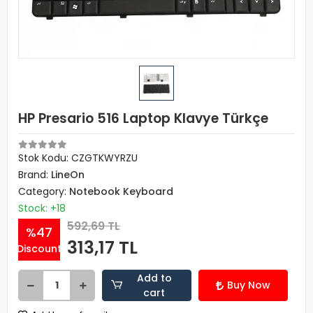
HP Presario 516 Laptop Klavye Türkçe
Stok Kodu: CZGTKWYRZU
Brand:
LineOn
Category:
Notebook Keyboard
Stock: +18
592,69 TL
%47
313,17 TL
Discount
Add to
Buy Now
cart