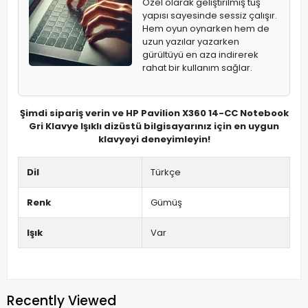
Özel olarak geliştirilmiş tuş
yapısı sayesinde sessiz çalışır.
Hem oyun oynarken hem de
uzun yazılar yazarken
gürültüyü en aza indirerek
rahat bir kullanım sağlar.
Şimdi sipariş verin ve HP Pavilion X360 14-CC Notebook
Gri Klavye Işıklı dizüstü bilgisayarınız için en uygun
klavyeyi deneyimleyin!
Dil
Türkçe
Renk
Gümüş
Işık
Var
Recently Viewed