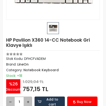
HP Pavilion X360 14-CC Notebook Gri
Klavye Işıklı
Stok Kodu: DFHCFVADEM
Brand:
LineOn
Category:
Notebook Keyboard
Stock: +18
1.029,04 TL
%26
757,15 TL
Discount
Add to
Buy Now
cart