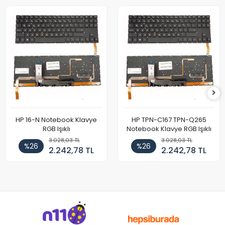
HP 16-N Notebook Klavye
HP TPN-C167 TPN-Q265
RGB Işıklı
Notebook Klavye RGB Işıklı
3.028,03 TL
3.028,03 TL
%26
%26
2.242,78 TL
2.242,78 TL