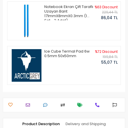
Notebook Ekran Çift Taraflı
%63 Discount
Uzayan Bant
229,44 TL
171mmX8mmX0.3mm (1
86,04 TL
Set - 2 Adet)
Ice Cube Termal Pad 6w
%72 Discount
0.5mm 50x50mm
199,84 TL
55,07 TL
Product Description
Delivery and Shipping