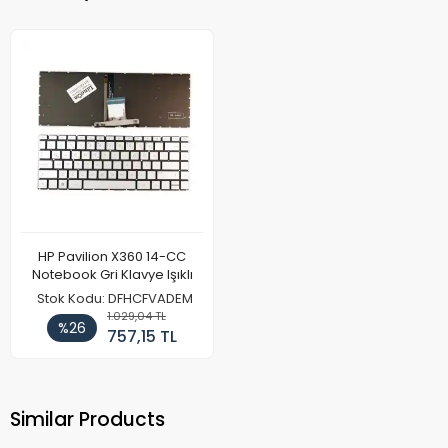
HP Pavilion X360 14-CC
Notebook Gri Klavye Işıklı
Stok Kodu: DFHCFVADEM
1.029,04 TL
%26
757,15 TL
Similar Products