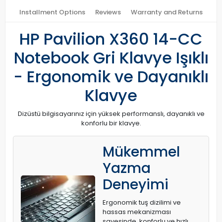
Installment Options
Reviews
Warranty and Returns
HP Pavilion X360 14-CC
Notebook Gri Klavye Işıklı
- Ergonomik ve Dayanıklı
Klavye
Dizüstü bilgisayarınız için yüksek performanslı, dayanıklı ve
konforlu bir klavye.
Mükemmel
Yazma
Deneyimi
Ergonomik tuş dizilimi ve
hassas mekanizması
sayesinde, konforlu ve hızlı