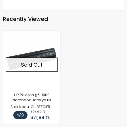
Recently Viewed
Sold Out
HP Pavilion g6-1000
Notebook Batarya Pil
Stok Kodu: OIJBEFCIFR
826,69 TL
%19
671,89 TL