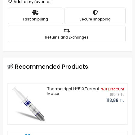
Add to my favorites
Fast Shipping
Secure shopping
Returns and Exchanges
Recommended Products
Thermalright HY510 Termal
%31 Discount
Macun
165,13 TL
113,88 TL