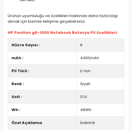
Ürünün uyumluluğu ve özellikleri hakkında daha fazla bilgi
almak için bizimle iletişime geçebilirsiniz.
HP Pavilion g6-1000 Notebook Batarya Pil özellikleri:
Hücre Sayısı :
6
mAh :
4400mAh
Pil Türü :
Li-Ion
Renk :
Siyah
Volt :
11.1V
Wh :
49Wh
Özel Açıklama
İndirimli