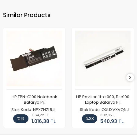
Similar Products
HP TPN-C100 Notebook
HP Pavilion 11-e 000, 11-e100
Batarya Pil
Laptop Batarya Pil
Stok Kodu: NPXZNZLRJI
Stok Kodu: OXUXVXVQNJ
1.164,22 TL
802,85 TL
%13
%33
1.016,38 TL
540,93 TL