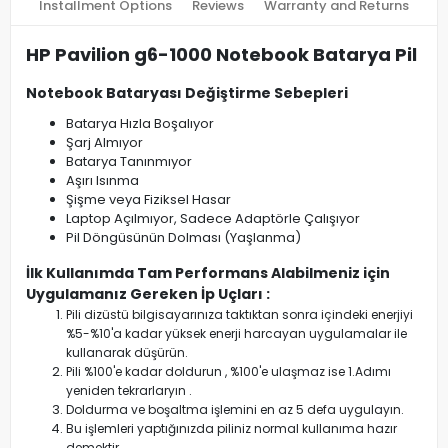
Installment Options
Reviews
Warranty and Returns
HP Pavilion g6-1000 Notebook Batarya Pil
Notebook Bataryası Değiştirme Sebepleri
Batarya Hızla Boşalıyor
Şarj Almıyor
Batarya Tanınmıyor
Aşırı Isınma
Şişme veya Fiziksel Hasar
Laptop Açılmıyor, Sadece Adaptörle Çalışıyor
Pil Döngüsünün Dolması (Yaşlanma)
İlk Kullanımda Tam Performans Alabilmeniz için
Uygulamanız Gereken İp Uçları :
Pili dizüstü bilgisayarınıza taktıktan sonra içindeki enerjiyi
%5-%10'a kadar yüksek enerji harcayan uygulamalar ile
kullanarak düşürün.
Pili %100'e kadar doldurun , %100'e ulaşmaz ise 1.Adımı
yeniden tekrarlaryın .
Doldurma ve boşaltma işlemini en az 5 defa uygulayın.
Bu işlemleri yaptığınızda piliniz normal kullanıma hazır
demektir.