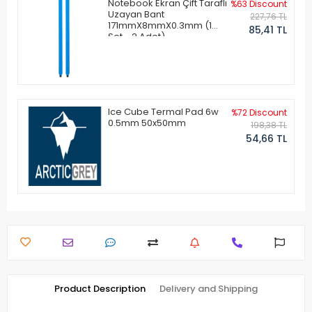
Notebook Ekran Çift Taraflı
%63 Discount
Uzayan Bant
227,76 TL
171mmX8mmX0.3mm (1
85,41 TL
Set - 2 Adet)
Ice Cube Termal Pad 6w
%72 Discount
0.5mm 50x50mm
198,38 TL
54,66 TL
Product Description
Delivery and Shipping