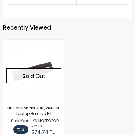
Recently Viewed
Sold Out
HP Pavilion dv6700 , dv6600
Laptop Batarya Pil
Stok Kodu: KVMQFFOFOD
772,88 TL
%13
674,74 TL