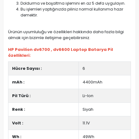
Doldurma ve boşaltma işlemini en az 5 defa uygulayın.
Bu işlemleri yaptığınızda piliniz normal kullanıma hazır
demektir.
Ürünün uyumluluğu ve özellikleri hakkında daha fazla bilgi
almak için bizimle iletişime geçebilirsiniz.
HP Pavilion dv6700 , dv6600 Laptop Batarya Pil
özellikleri:
Hücre Sayısı :
6
mAh :
4400mAh
Pil Türü :
Li-Ion
Renk :
Siyah
Volt :
11.1V
Wh :
49Wh