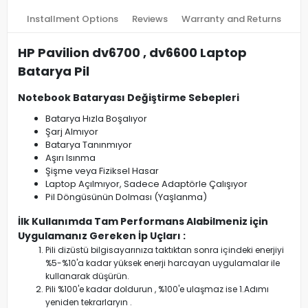
Installment Options
Reviews
Warranty and Returns
HP Pavilion dv6700 , dv6600 Laptop
Batarya Pil
Notebook Bataryası Değiştirme Sebepleri
Batarya Hızla Boşalıyor
Şarj Almıyor
Batarya Tanınmıyor
Aşırı Isınma
Şişme veya Fiziksel Hasar
Laptop Açılmıyor, Sadece Adaptörle Çalışıyor
Pil Döngüsünün Dolması (Yaşlanma)
İlk Kullanımda Tam Performans Alabilmeniz için
Uygulamanız Gereken İp Uçları :
Pili dizüstü bilgisayarınıza taktıktan sonra içindeki enerjiyi
%5-%10'a kadar yüksek enerji harcayan uygulamalar ile
kullanarak düşürün.
Pili %100'e kadar doldurun , %100'e ulaşmaz ise 1.Adımı
yeniden tekrarlaryın .