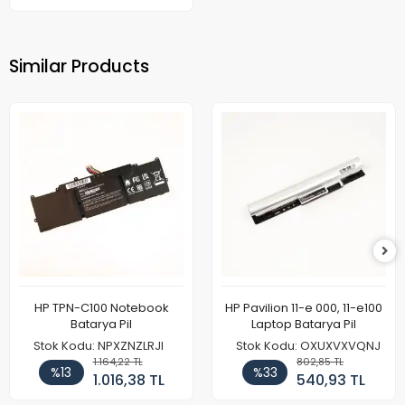
Similar Products
HP TPN-C100 Notebook
HP Pavilion 11-e 000, 11-e100
Batarya Pil
Laptop Batarya Pil
Stok Kodu: NPXZNZLRJI
Stok Kodu: OXUXVXVQNJ
1.164,22 TL
802,85 TL
%13
%33
1.016,38 TL
540,93 TL