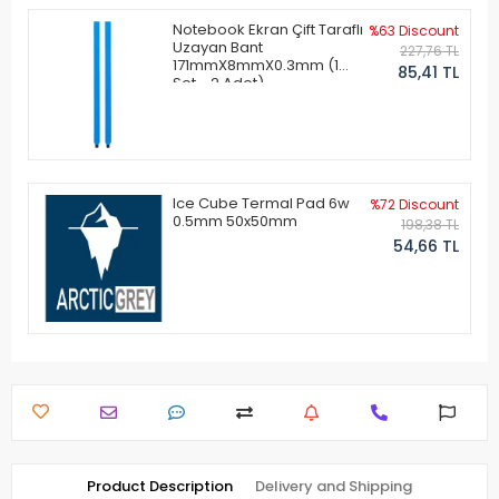
Notebook Ekran Çift Taraflı
%63 Discount
Uzayan Bant
227,76 TL
171mmX8mmX0.3mm (1
85,41 TL
Set - 2 Adet)
Ice Cube Termal Pad 6w
%72 Discount
0.5mm 50x50mm
198,38 TL
54,66 TL
Product Description
Delivery and Shipping