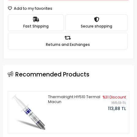
Add to my favorites
Fast Shipping
Secure shopping
Returns and Exchanges
Recommended Products
Thermalright HY510 Termal
%31 Discount
Macun
165,13 TL
113,88 TL