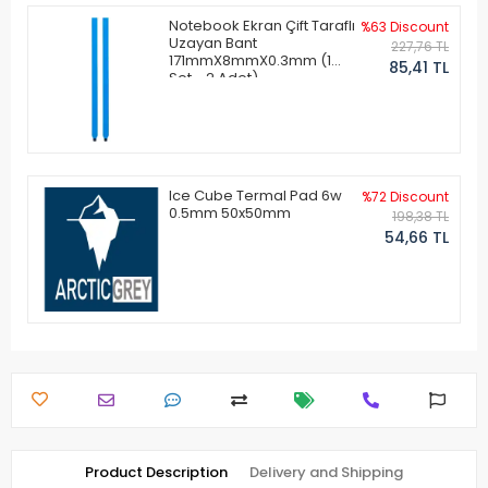
Notebook Ekran Çift Taraflı
%63 Discount
Uzayan Bant
227,76 TL
171mmX8mmX0.3mm (1
85,41 TL
Set - 2 Adet)
Ice Cube Termal Pad 6w
%72 Discount
0.5mm 50x50mm
198,38 TL
54,66 TL
Product Description
Delivery and Shipping