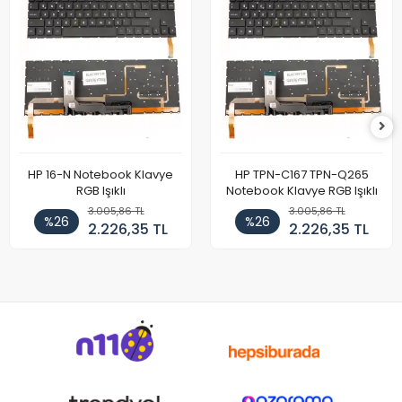
HP 16-N Notebook Klavye
HP TPN-C167 TPN-Q265
RGB Işıklı
Notebook Klavye RGB Işıklı
3.005,86 TL
3.005,86 TL
%26
%26
2.226,35 TL
2.226,35 TL