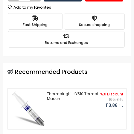
Add to my favorites
Fast Shipping
Secure shopping
Returns and Exchanges
Recommended Products
Thermalright HY510 Termal
%31 Discount
Macun
165,13 TL
113,88 TL