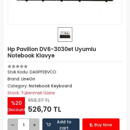
Hp Pavilion DV6-3030et Uyumlu
Notebook Klavye
Stok Kodu: DAGPFEBVCO
Brand:
LineOn
Category:
Notebook Keyboard
Stock: Tükenmek Üzere
658,37 TL
%20
526,70 TL
Discount
Add to
Buy Now
cart