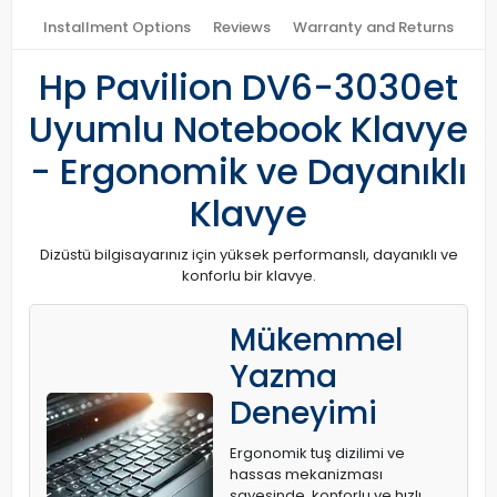
Installment Options
Reviews
Warranty and Returns
Hp Pavilion DV6-3030et
Uyumlu Notebook Klavye
- Ergonomik ve Dayanıklı
Klavye
Dizüstü bilgisayarınız için yüksek performanslı, dayanıklı ve
konforlu bir klavye.
Mükemmel
Yazma
Deneyimi
Ergonomik tuş dizilimi ve
hassas mekanizması
sayesinde, konforlu ve hızlı