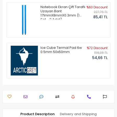
Notebook Ekran Çift Taraflı
%63 Discount
Uzayan Bant
227,76 TL
171mmX8mmX0.3mm (1
85,41 TL
Set - 2 Adet)
Ice Cube Termal Pad 6w
%72 Discount
0.5mm 50x50mm
198,38 TL
54,66 TL
Product Description
Delivery and Shipping