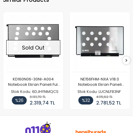
Sold Out
KD160N06-30NI-A004
NE156FHM-NXA V18.0
Notebook Ekran Paneli Full
Notebook Ekran Paneli
HD
144Hz
Stok Kodu: 6DJHYNMQCS
Stok Kodu: LUCNLF83NF
3.131,70 TL
4.115,62 TL
%26
%32
2.319,74 TL
2.781,52 TL