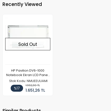
Recently Viewed
Sold Out
HP Pavilion DV6-1000
Notebook Ekran LCD Paneli
(Kalın Kasa)
Stok Kodu: NMUEEUUAMI
1.992,90 TL
%17
1.651,26 TL
Similar Products