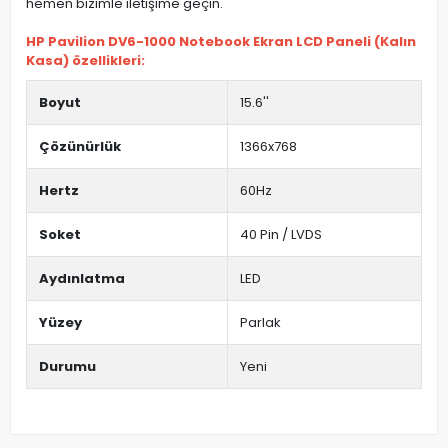
hemen bizimle iletişime geçin.
HP Pavilion DV6-1000 Notebook Ekran LCD Paneli (Kalın
Kasa) özellikleri:
Boyut
15.6''
Çözünürlük
1366x768
Hertz
60Hz
Soket
40 Pin / LVDS
Aydınlatma
LED
Yüzey
Parlak
Durumu
Yeni