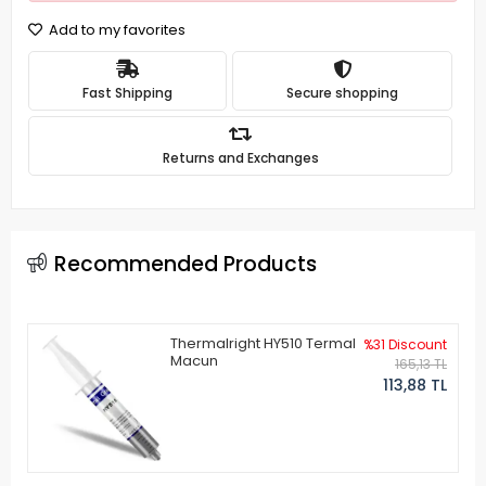
Add to my favorites
Fast Shipping
Secure shopping
Returns and Exchanges
Recommended Products
Thermalright HY510 Termal
%31 Discount
Macun
165,13 TL
113,88 TL