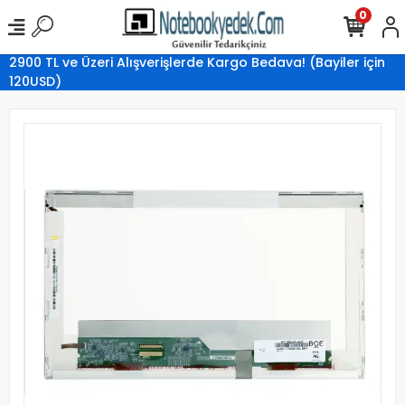
0
2900 TL ve Üzeri Alışverişlerde Kargo Bedava! (Bayiler için
120USD)