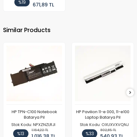
%19
671,89 TL
Similar Products
HP TPN-C100 Notebook
HP Pavilion 11-e 000, 11-e100
Batarya Pil
Laptop Batarya Pil
Stok Kodu: NPXZNZLRJI
Stok Kodu: OXUXVXVQNJ
1.164,22 TL
802,85 TL
%13
%33
1.016,38 TL
540,93 TL