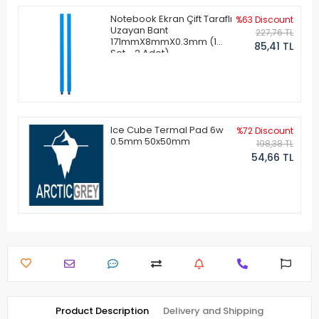
Notebook Ekran Çift Taraflı
%63 Discount
Uzayan Bant
227,76 TL
171mmX8mmX0.3mm (1
85,41 TL
Set - 2 Adet)
Ice Cube Termal Pad 6w
%72 Discount
0.5mm 50x50mm
198,38 TL
54,66 TL
Product Description
Delivery and Shipping