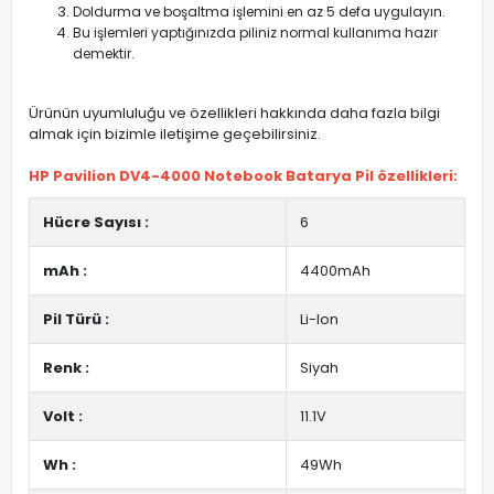
Doldurma ve boşaltma işlemini en az 5 defa uygulayın.
Bu işlemleri yaptığınızda piliniz normal kullanıma hazır
demektir.
Ürünün uyumluluğu ve özellikleri hakkında daha fazla bilgi
almak için bizimle iletişime geçebilirsiniz.
HP Pavilion DV4-4000 Notebook Batarya Pil özellikleri:
Hücre Sayısı :
6
mAh :
4400mAh
Pil Türü :
Li-Ion
Renk :
Siyah
Volt :
11.1V
Wh :
49Wh