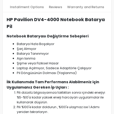
Installment Options
Reviews
Warranty and Returns
HP Pavilion DV4-4000 Notebook Batarya
Pil
Notebook Bataryası Değiştirme Sebepleri
Batarya Hızla Boşalıyor
Şarj Almıyor
Batarya Tanınmıyor
Aşırı Isınma
Şişme veya Fiziksel Hasar
Laptop Açılmıyor, Sadece Adaptörle Çalışıyor
Pil Döngüsünün Dolması (Yaşlanma)
İlk Kullanımda Tam Performans Alabilmeniz için
Uygulamanız Gereken İp Uçları :
Pili dizüstü bilgisayarınıza taktıktan sonra içindeki enerjiyi
%5-%10'a kadar yüksek enerji harcayan uygulamalar ile
kullanarak düşürün.
Pili %100'e kadar doldurun , %100'e ulaşmaz ise 1.Adımı
yeniden tekrarlaryın .