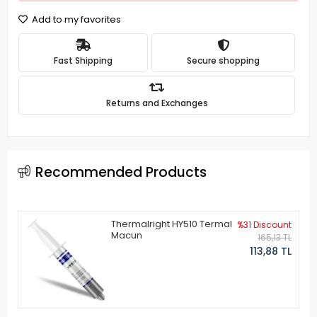
Add to my favorites
Fast Shipping
Secure shopping
Returns and Exchanges
Recommended Products
Thermalright HY510 Termal
%31 Discount
Macun
165,13 TL
113,88 TL