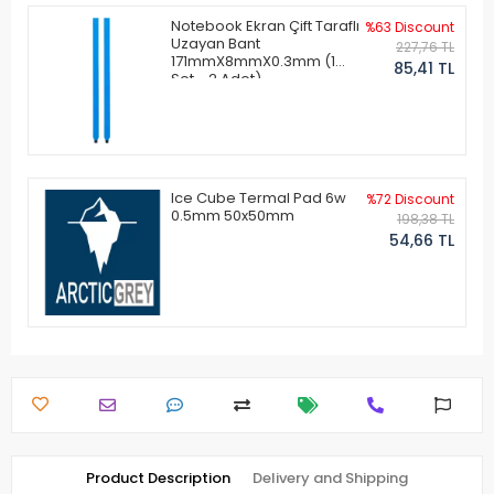
Notebook Ekran Çift Taraflı
%63 Discount
Uzayan Bant
227,76 TL
171mmX8mmX0.3mm (1
85,41 TL
Set - 2 Adet)
Ice Cube Termal Pad 6w
%72 Discount
0.5mm 50x50mm
198,38 TL
54,66 TL
Product Description
Delivery and Shipping