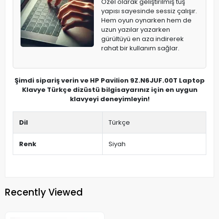
Özel olarak geliştirilmiş tuş
yapısı sayesinde sessiz çalışır.
Hem oyun oynarken hem de
uzun yazılar yazarken
gürültüyü en aza indirerek
rahat bir kullanım sağlar.
Şimdi sipariş verin ve HP Pavilion 9Z.N6JUF.00T Laptop
Klavye Türkçe dizüstü bilgisayarınız için en uygun
klavyeyi deneyimleyin!
Dil
Türkçe
Renk
Siyah
Recently Viewed