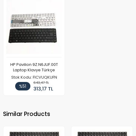
HP Pavilion 9Z.N6JUF.00T
Laptop Klavye Türkçe
Stok Kodu: FICVUQKUFN
643,47 TL
%51
313,17 TL
Similar Products