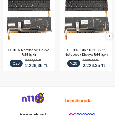
HP 16-N Notebook Klavye
HP TPN-C167 TPN-Q265
RGB Işıklı
Notebook Klavye RGB Işıklı
3.005,86 TL
3.005,86 TL
%26
%26
2.226,35 TL
2.226,35 TL