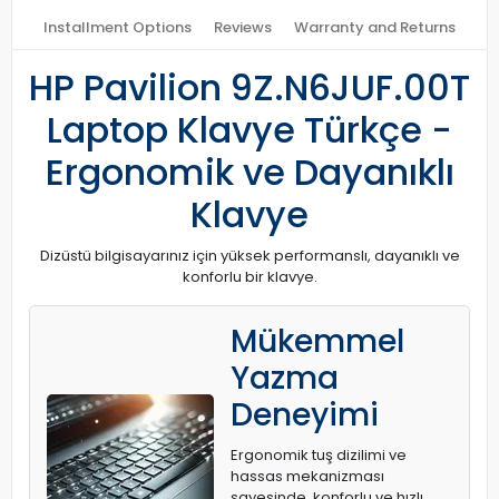
Installment Options
Reviews
Warranty and Returns
HP Pavilion 9Z.N6JUF.00T
Laptop Klavye Türkçe -
Ergonomik ve Dayanıklı
Klavye
Dizüstü bilgisayarınız için yüksek performanslı, dayanıklı ve
konforlu bir klavye.
Mükemmel
Yazma
Deneyimi
Ergonomik tuş dizilimi ve
hassas mekanizması
sayesinde, konforlu ve hızlı