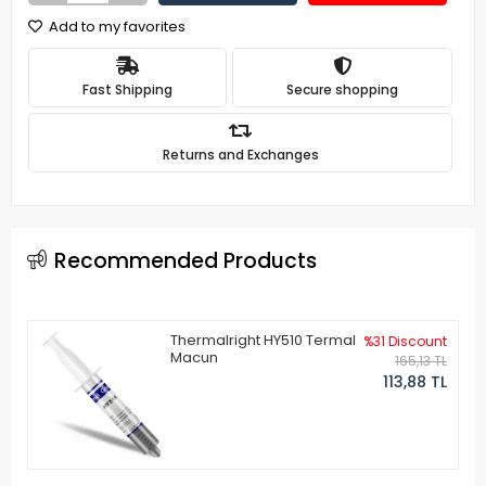
Add to my favorites
Fast Shipping
Secure shopping
Returns and Exchanges
Recommended Products
Thermalright HY510 Termal
%31 Discount
Macun
165,13 TL
113,88 TL