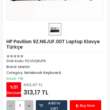
HP Pavilion 9Z.N6JUF.00T Laptop Klavye
Türkçe
Stok Kodu: FICVUQKUFN
Brand:
LineOn
Category:
Notebook Keyboard
Stock: +18
643,47 TL
%51
313,17 TL
Discount
Add to
Buy Now
cart