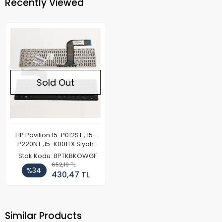
Recently Viewed
Sold Out
HP Pavilion 15-P012ST , 15-
P220NT ,15-K001TX Siyah
Türkçe Klavye
Stok Kodu: BPTKBKOWGF
652,19 TL
%34
430,47 TL
Similar Products