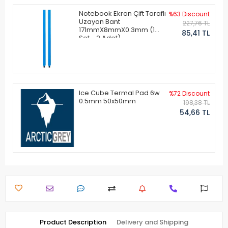
Notebook Ekran Çift Taraflı
%63 Discount
Uzayan Bant
227,76 TL
171mmX8mmX0.3mm (1
85,41 TL
Set - 2 Adet)
Ice Cube Termal Pad 6w
%72 Discount
0.5mm 50x50mm
198,38 TL
54,66 TL
Product Description
Delivery and Shipping