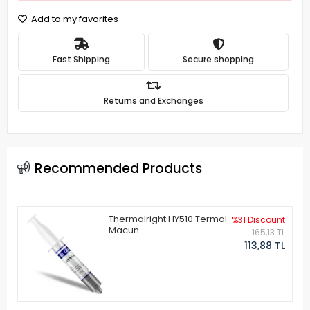
Add to my favorites
Fast Shipping
Secure shopping
Returns and Exchanges
Recommended Products
Thermalright HY510 Termal
%31 Discount
Macun
165,13 TL
113,88 TL