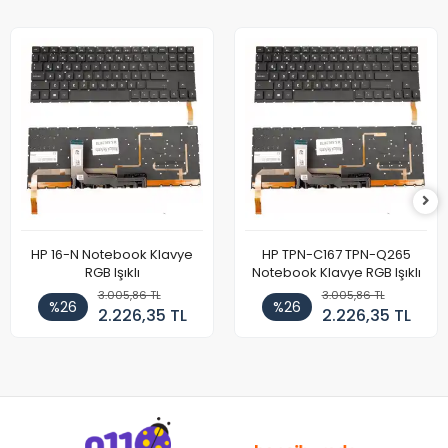
HP 16-N Notebook Klavye
HP TPN-C167 TPN-Q265
RGB Işıklı
Notebook Klavye RGB Işıklı
3.005,86 TL
3.005,86 TL
%26
%26
2.226,35 TL
2.226,35 TL