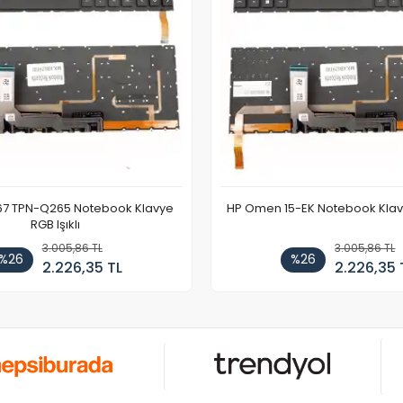
67 TPN-Q265 Notebook Klavye
HP Omen 15-EK Notebook Klavye
RGB Işıklı
3.005,86 TL
3.005,86 TL
%26
%26
2.226,35 TL
2.226,35 