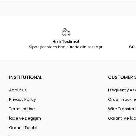
Hızlı Teslimat
Siparişleriniz en kısa sürede elinize ulaşır.
Güv
INSTİTUTİONAL
CUSTOMER S
About Us
Frequently As
Privacy Policy
Order Trackin
Terms of Use
Wire Transfer 
İade ve Değişim
Garanti Ve İad
Garanti Talebi