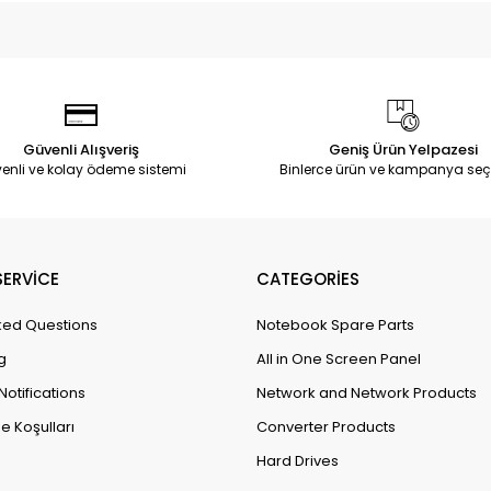
Güvenli Alışveriş
Geniş Ürün Yelpazesi
enli ve kolay ödeme sistemi
Binlerce ürün ve kampanya seç
ERVİCE
CATEGORİES
ked Questions
Notebook Spare Parts
g
All in One Screen Panel
Notifications
Network and Network Products
e Koşulları
Converter Products
Hard Drives