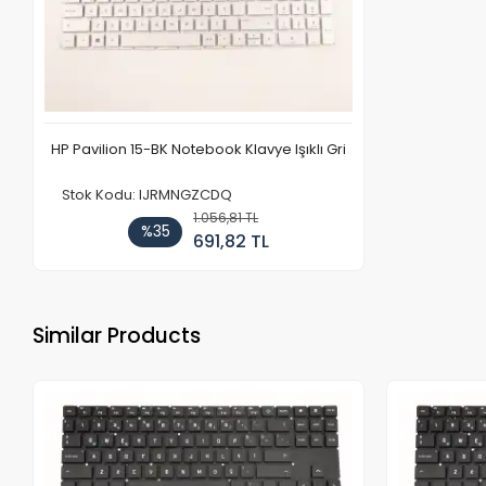
HP Pavilion 15-BK Notebook Klavye Işıklı Gri
Stok Kodu: IJRMNGZCDQ
1.056,81 TL
%35
691,82 TL
Similar Products