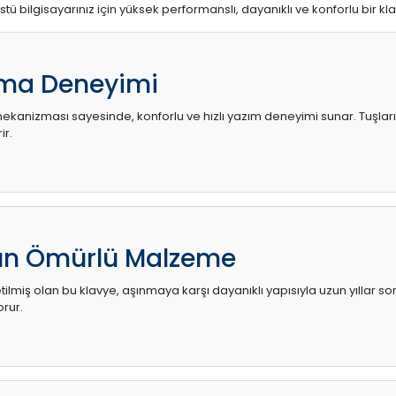
stü bilgisayarınız için yüksek performanslı, dayanıklı ve konforlu bir kl
ma Deneyimi
kanizması sayesinde, konforlu ve hızlı yazım deneyimi sunar. Tuşların d
ir.
zun Ömürlü Malzeme
ilmiş olan bu klavye, aşınmaya karşı dayanıklı yapısıyla uzun yıllar so
orur.