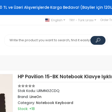
0 TL ve Üzeri Alışverişlerde Kargo Bedava! (Bayiler için 120
English
TRY - Türk Lirası
Order T
HP Pavilion 15-BK Notebook Klavye Işıklı
Stok Kodu: IJRMNGZCDQ
Brand:
LineOn
Category:
Notebook Keyboard
Stock: +18