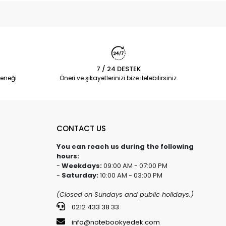
7 / 24 DESTEK
eneği
Öneri ve şikayetlerinizi bize iletebilirsiniz.
CONTACT US
You can reach us during the following
hours:
-
Weekdays:
09:00 AM - 07:00 PM
-
Saturday:
10:00 AM - 03:00 PM
(Closed on Sundays and public holidays.)
0212 433 38 33
info@notebookyedek.com