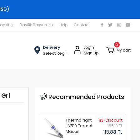
USD)
racking
Bayilik Başvurusu
Help
Contact
0
Delivery
Login
My cart
Select Region
Sign up
 Gri
Recommended Products
Thermalright
%31 Discount
HY510 Termal
165,13 TL
Macun
113,88 TL