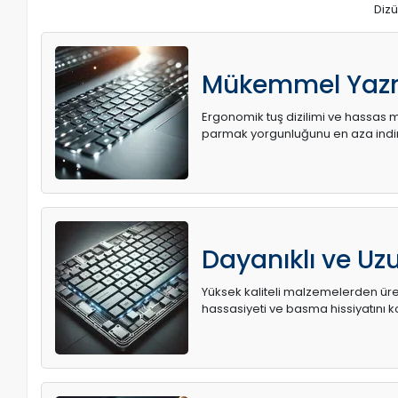
Dizü
Mükemmel Yaz
Ergonomik tuş dizilimi ve hassas me
parmak yorgunluğunu en aza indir
Dayanıklı ve U
Yüksek kaliteli malzemelerden üret
hassasiyeti ve basma hissiyatını k