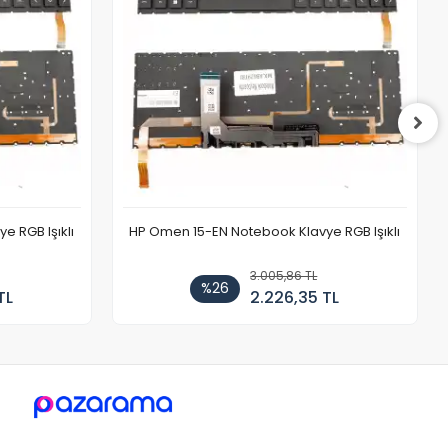
 RGB Işıklı
HP Omen 15-EN Notebook Klavye RGB Işıklı
3.005,86 TL
%26
TL
2.226,35 TL