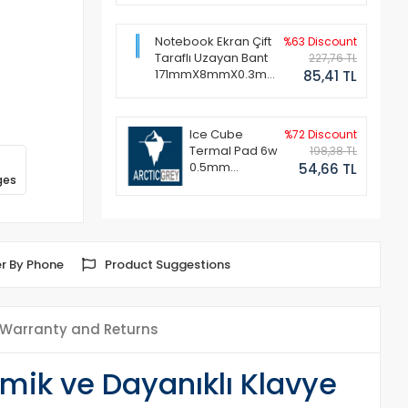
Notebook Ekran Çift
%63 Discount
Taraflı Uzayan Bant
227,76 TL
171mmX8mmX0.3mm
85,41 TL
(1 Set - 2 Adet)
Ice Cube
%72 Discount
Termal Pad 6w
198,38 TL
0.5mm
54,66 TL
ges
50x50mm
r By Phone
Product Suggestions
Warranty and Returns
omik ve Dayanıklı Klavye