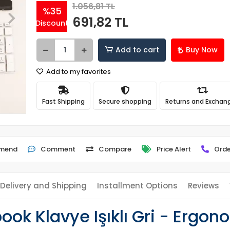
1.056,81 TL
%35
691,82 TL
Discount
Add to cart
Buy Now
Add to my favorites
Fast Shipping
Secure shopping
Returns and Exchan
mend
Comment
Compare
Price Alert
Orde
Delivery and Shipping
Installment Options
Reviews
ook Klavye Işıklı Gri - Ergon