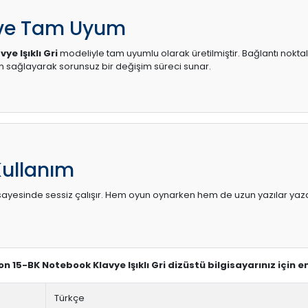
 ve Tam Uyum
ye Işıklı Gri
modeliyle tam uyumlu olarak üretilmiştir. Bağlantı noktal
sağlayarak sorunsuz bir değişim süreci sunar.
Kullanım
sı sayesinde sessiz çalışır. Hem oyun oynarken hem de uzun yazılar yaza
ion 15-BK Notebook Klavye Işıklı Gri dizüstü bilgisayarınız için
Türkçe