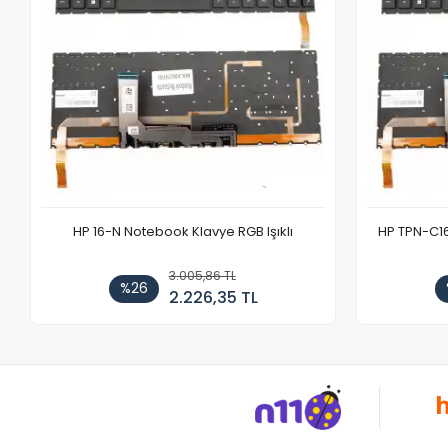
HP 16-N Notebook Klavye RGB Işıklı
HP TPN-C1
3.005,86 TL
%26
2.226,35 TL