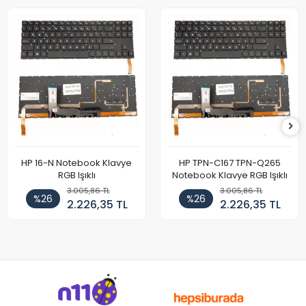
HP 16-N Notebook Klavye
HP TPN-C167 TPN-Q265
RGB Işıklı
Notebook Klavye RGB Işıklı
3.005,86 TL
3.005,86 TL
%26
%26
2.226,35 TL
2.226,35 TL