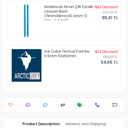
Notebook Ekran Çift Taraflı
%63 Discount
Uzayan Bant
227,76 TL
171mmX8mmX0.3mm (1
85,41 TL
Set - 2 Adet)
Ice Cube Termal Pad 6w
%72 Discount
0.5mm 50x50mm
198,38 TL
54,66 TL
Product Description
Delivery and Shipping