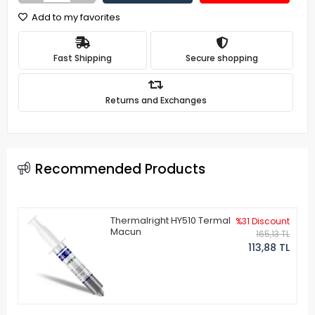
Add to my favorites
Fast Shipping
Secure shopping
Returns and Exchanges
Recommended Products
Thermalright HY510 Termal
%31 Discount
Macun
165,13 TL
113,88 TL