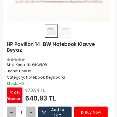
HP Pavilion 14-BW Notebook Klavye
Beyaz
Stok Kodu: IINLGHWIOR
Brand:
LineOn
Category:
Notebook Keyboard
Stock: +18
978,94 TL
%45
540,93 TL
Discount
Add to
Buy Now
cart