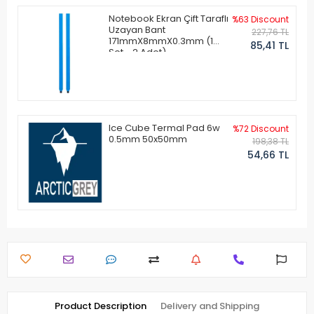
Notebook Ekran Çift Taraflı
%63 Discount
Uzayan Bant
227,76 TL
171mmX8mmX0.3mm (1
85,41 TL
Set - 2 Adet)
Ice Cube Termal Pad 6w
%72 Discount
0.5mm 50x50mm
198,38 TL
54,66 TL
Product Description
Delivery and Shipping