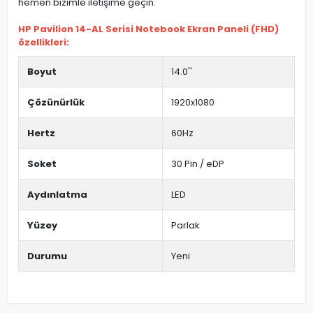
hemen bizimle iletişime geçin.
HP Pavilion 14-AL Serisi Notebook Ekran Paneli (FHD)
özellikleri:
Boyut
14.0''
Çözünürlük
1920x1080
Hertz
60Hz
Soket
30 Pin / eDP
Aydınlatma
LED
Yüzey
Parlak
Durumu
Yeni