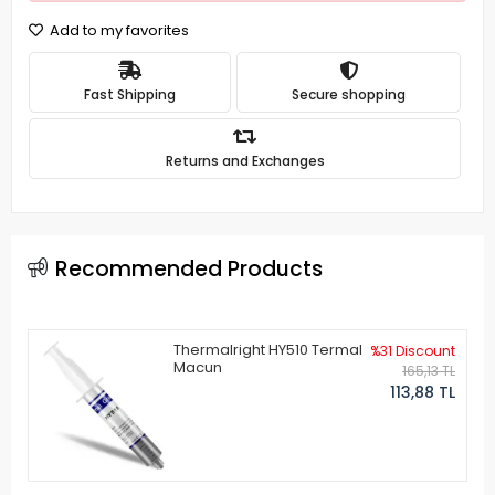
Add to my favorites
Fast Shipping
Secure shopping
Returns and Exchanges
Recommended Products
Thermalright HY510 Termal
%31 Discount
Macun
165,13 TL
113,88 TL