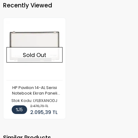
Recently Viewed
Sold Out
HP Pavilion 14-AL Serisi
Notebook Ekran Paneli
(FHD)
Stok Kodu: LYLBXANODJ
2.476,79 TL
%15
2.095,39 TL
Similar Products