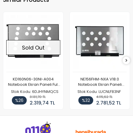
Sold Out
KD160N06-30NI-A004
NE156FHM-NXA V18.0
Notebook Ekran Paneli Full
Notebook Ekran Paneli
HD
144Hz
Stok Kodu: 6DJHYNMQCS
Stok Kodu: LUCNLF83NF
3.131,70 TL
4.115,62 TL
%26
%32
2.319,74 TL
2.781,52 TL