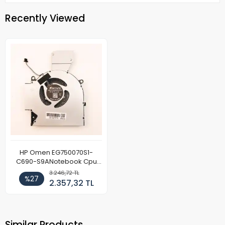
Recently Viewed
HP Omen EG750070S1-
C690-S9ANotebook Cpu
Fan 5v (Sağ)
3.246,72 TL
%27
2.357,32 TL
Similar Products