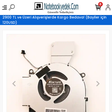
0
2900 TL ve Üzeri Alışverişlerde Kargo Bedava! (Bayiler için
120USD)