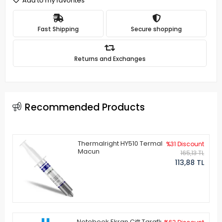
Add to my favorites
Fast Shipping
Secure shopping
Returns and Exchanges
Recommended Products
Thermalright HY510 Termal
%31 Discount
Macun
165,13 TL
113,88 TL
Notebook Ekran Çift Taraflı