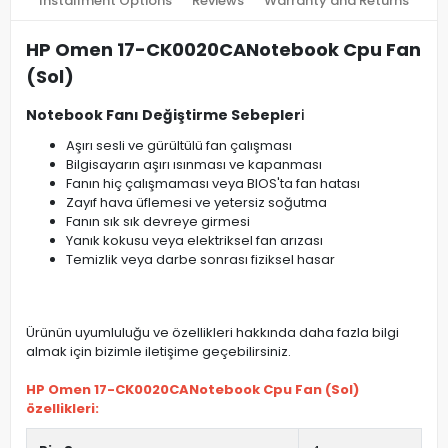
Installment Options
Reviews
Warranty and Returns
HP Omen 17-CK0020CANotebook Cpu Fan
(Sol)
Notebook Fanı Değiştirme Sebepler
i
Aşırı sesli ve gürültülü fan çalışması
Bilgisayarın aşırı ısınması ve kapanması
Fanın hiç çalışmaması veya BIOS'ta fan hatası
Zayıf hava üflemesi ve yetersiz soğutma
Fanın sık sık devreye girmesi
Yanık kokusu veya elektriksel fan arızası
Temizlik veya darbe sonrası fiziksel hasar
Ürünün uyumluluğu ve özellikleri hakkında daha fazla bilgi
almak için bizimle iletişime geçebilirsiniz.
HP Omen 17-CK0020CANotebook Cpu Fan (Sol)
özellikleri: