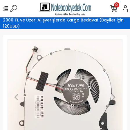
0
2900 TL ve Üzeri Alışverişlerde Kargo Bedava! (Bayiler için
120USD)