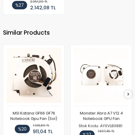
Fan (Sol)
2.951,20 TL
%27
2.142,08 TL
Similar Products
MSI Katana GF66 GF76
Monster Abra A7 V12.4
Notebook Gpu Fan (Sol)
Notebook GPU Fan
1.138,80 TL
Stok Kodu: AYXVLBX881
%20
911,04 TL
1.837,45 TL
%27