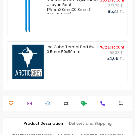
%63 Discount
Uzayan Bant
227,76 TL
171mmX8mmX0.3mm (1
85,41 TL
Set - 2 Adet)
Ice Cube Termal Pad 6w
%72 Discount
0.5mm 50x50mm
198,38 TL
54,66 TL
Product Description
Delivery and Shipping