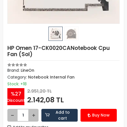
HP Omen 17-CK0020CANotebook Cpu
Fan (Sol)
Brand:
LineOn
Category:
Notebook Internal Fan
Stock: +18
2.951,20 TL
%27
2.142,08 TL
Discount
Add to
Buy Now
cart