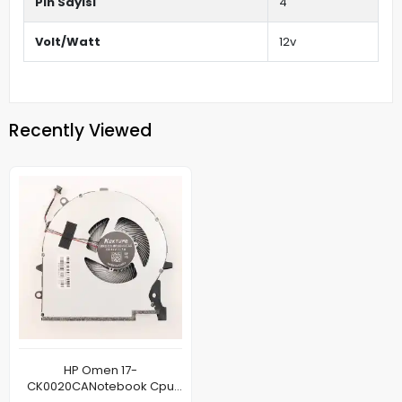
Pin Sayısı
4
Volt/Watt
12v
Recently Viewed
HP Omen 17-
CK0020CANotebook Cpu