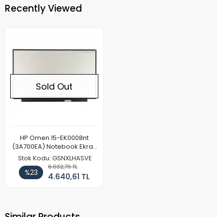
Recently Viewed
Sold Out
HP Omen 15-EK0008nt
(3A700EA) Notebook Ekran
Paneli 240Hz
Stok Kodu: GSNXLHASVE
6.032,79 TL
%23
4.640,61 TL
Similar Products