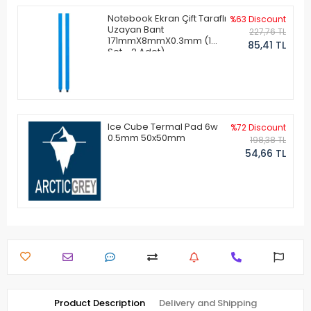
Notebook Ekran Çift Taraflı
%63 Discount
Uzayan Bant
227,76 TL
171mmX8mmX0.3mm (1
85,41 TL
Set - 2 Adet)
Ice Cube Termal Pad 6w
%72 Discount
0.5mm 50x50mm
198,38 TL
54,66 TL
Product Description
Delivery and Shipping