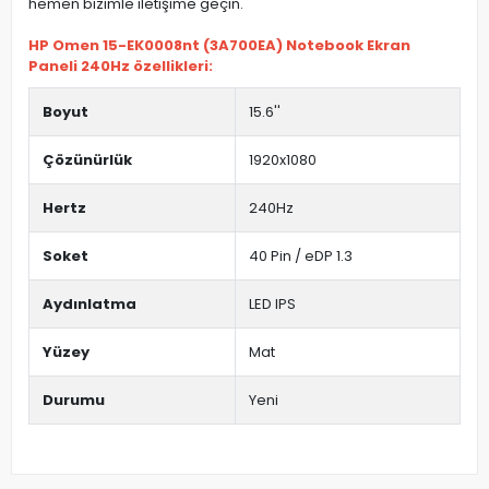
hemen bizimle iletişime geçin.
HP Omen 15-EK0008nt (3A700EA) Notebook Ekran
Paneli 240Hz özellikleri:
Boyut
15.6''
Çözünürlük
1920x1080
Hertz
240Hz
Soket
40 Pin / eDP 1.3
Aydınlatma
LED IPS
Yüzey
Mat
Durumu
Yeni