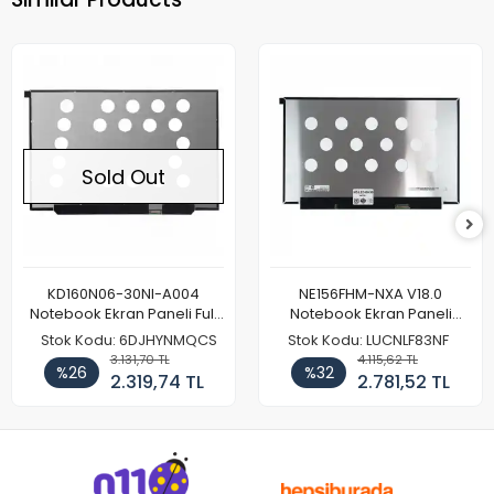
Sold Out
KD160N06-30NI-A004
NE156FHM-NXA V18.0
Notebook Ekran Paneli Full
Notebook Ekran Paneli
HD
144Hz
Stok Kodu: 6DJHYNMQCS
Stok Kodu: LUCNLF83NF
3.131,70 TL
4.115,62 TL
%26
%32
2.319,74 TL
2.781,52 TL