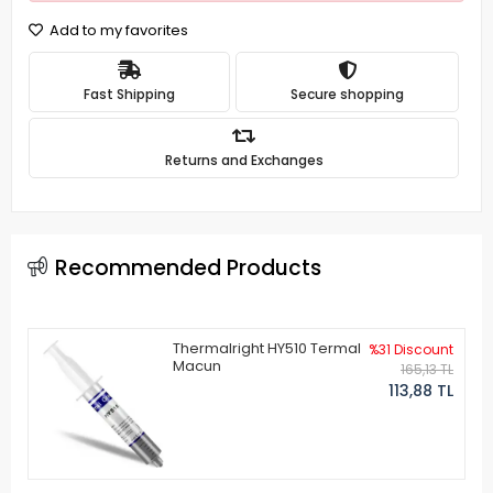
Add to my favorites
Fast Shipping
Secure shopping
Returns and Exchanges
Recommended Products
Thermalright HY510 Termal
%31 Discount
Macun
165,13 TL
113,88 TL