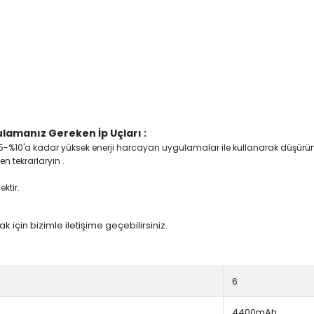
lamanız Gereken İp Uçları :
yi %5-%10'a kadar yüksek enerji harcayan uygulamalar ile kullanarak düşürü
n tekrarlaryın .
ktir.
 için bizimle iletişime geçebilirsiniz.
6
4400mAh