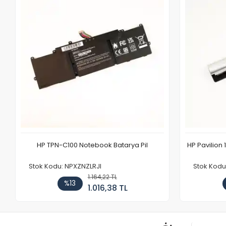
HP TPN-C100 Notebook Batarya Pil
HP Pavilion 
Stok Kodu: NPXZNZLRJI
Stok Kod
1.164,22 TL
%13
1.016,38 TL