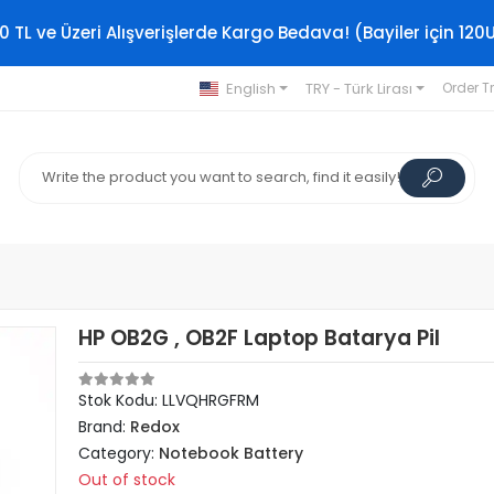
0 TL ve Üzeri Alışverişlerde Kargo Bedava! (Bayiler için 120
English
TRY - Türk Lirası
Order T
HP OB2G , OB2F Laptop Batarya Pil
Stok Kodu: LLVQHRGFRM
Brand:
Redox
Category:
Notebook Battery
Out of stock