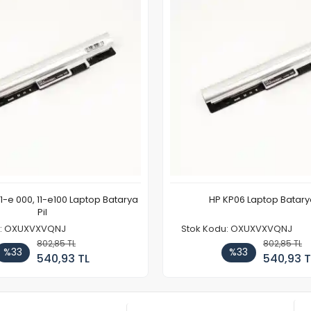
11-e 000, 11-e100 Laptop Batarya
HP KP06 Laptop Batarya
Pil
u: OXUXVXVQNJ
Stok Kodu: OXUXVXVQNJ
802,85 TL
802,85 TL
%33
%33
540,93 TL
540,93 T