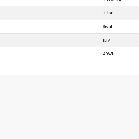
Li-Ion
Siyah
11.1V
49Wh