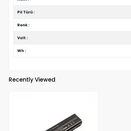
Pil Türü :
Renk :
Volt :
Wh :
Recently Viewed
Out of stock