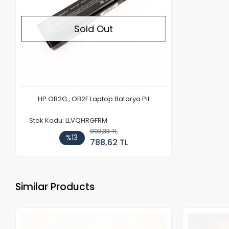
Sold Out
HP OB2G , OB2F Laptop Batarya Pil
Stok Kodu: LLVQHRGFRM
903,33 TL
%13
788,62 TL
Similar Products