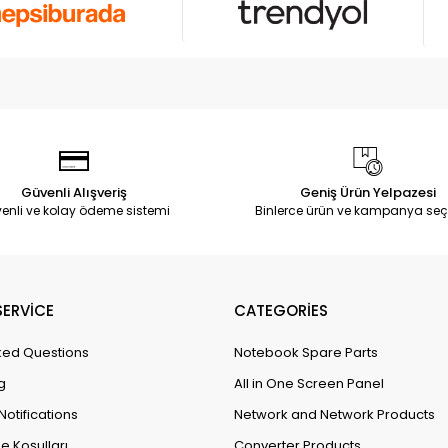
Güvenli Alışveriş
Geniş Ürün Yelpazesi
enli ve kolay ödeme sistemi
Binlerce ürün ve kampanya seç
ERVİCE
CATEGORİES
ked Questions
Notebook Spare Parts
g
All in One Screen Panel
Notifications
Network and Network Products
e Koşulları
Converter Products