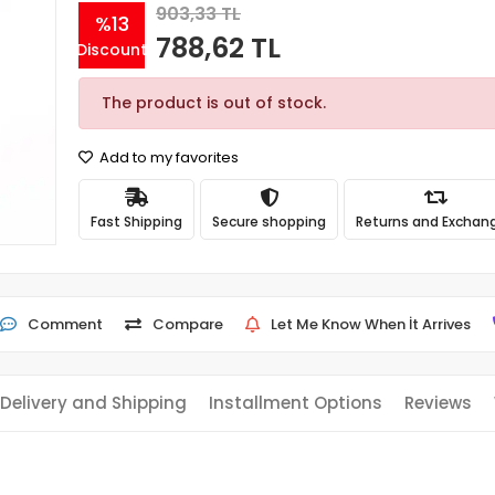
903,33 TL
%13
788,62 TL
Discount
The product is out of stock.
Add to my favorites
Fast Shipping
Secure shopping
Returns and Exchan
Comment
Compare
Let Me Know When İt Arrives
Delivery and Shipping
Installment Options
Reviews