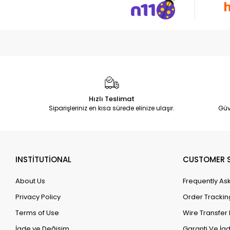
Hızlı Teslimat
Siparişleriniz en kısa sürede elinize ulaşır.
Güv
INSTİTUTİONAL
CUSTOMER S
About Us
Frequently As
Privacy Policy
Order Trackin
Terms of Use
Wire Transfer 
İade ve Değişim
Garanti Ve İad