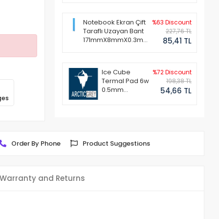
Notebook Ekran Çift
%63 Discount
Taraflı Uzayan Bant
227,76 TL
171mmX8mmX0.3mm
85,41 TL
(1 Set - 2 Adet)
Ice Cube
%72 Discount
Termal Pad 6w
198,38 TL
0.5mm
54,66 TL
ges
50x50mm
Order By Phone
Product Suggestions
Warranty and Returns