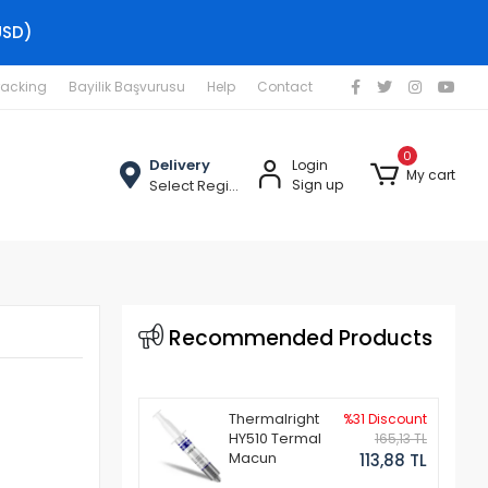
USD)
racking
Bayilik Başvurusu
Help
Contact
0
Delivery
Login
My cart
Select Region
Sign up
Recommended Products
Thermalright
%31 Discount
HY510 Termal
165,13 TL
Macun
113,88 TL