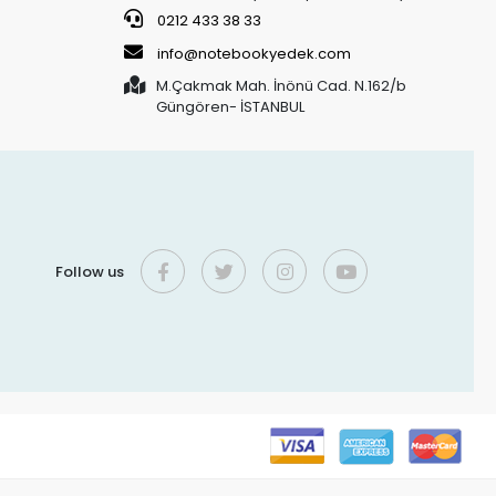
0212 433 38 33
info@notebookyedek.com
M.Çakmak Mah. İnönü Cad. N.162/b
Güngören- İSTANBUL
Follow us