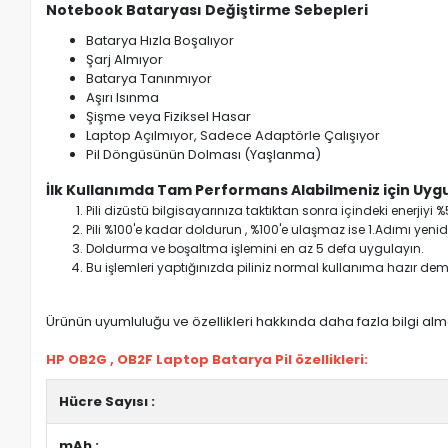
Notebook Bataryası Değiştirme Sebepleri
Batarya Hızla Boşalıyor
Şarj Almıyor
Batarya Tanınmıyor
Aşırı Isınma
Şişme veya Fiziksel Hasar
Laptop Açılmıyor, Sadece Adaptörle Çalışıyor
Pil Döngüsünün Dolması (Yaşlanma)
İlk Kullanımda Tam Performans Alabilmeniz için Uygu
Pili dizüstü bilgisayarınıza taktıktan sonra içindeki enerji
Pili %100'e kadar doldurun , %100'e ulaşmaz ise 1.Adımı yenide
Doldurma ve boşaltma işlemini en az 5 defa uygulayın.
Bu işlemleri yaptığınızda piliniz normal kullanıma hazır deme
Ürünün uyumluluğu ve özellikleri hakkında daha fazla bilgi almak
HP OB2G , OB2F Laptop Batarya Pil özellikleri:
Hücre Sayısı :
mAh :