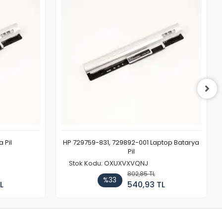
 Pil
HP 729759-831, 729892-001 Laptop Batarya
Pil
Stok Kodu: OXUXVXVQNJ
802,85 TL
%33
L
540,93 TL