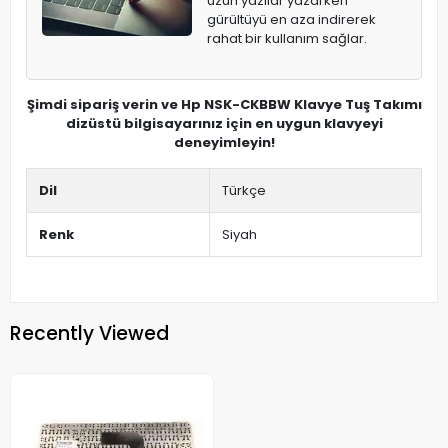
uzun yazılar yazarken
gürültüyü en aza indirerek
rahat bir kullanım sağlar.
Şimdi sipariş verin ve Hp NSK-CKBBW Klavye Tuş Takımı
dizüstü bilgisayarınız için en uygun klavyeyi
deneyimleyin!
Dil
Türkçe
Renk
Siyah
Recently Viewed