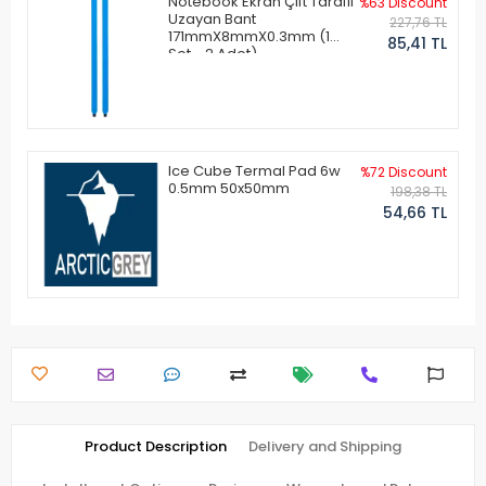
Notebook Ekran Çift Taraflı
%63 Discount
Uzayan Bant
227,76 TL
171mmX8mmX0.3mm (1
85,41 TL
Set - 2 Adet)
Ice Cube Termal Pad 6w
%72 Discount
0.5mm 50x50mm
198,38 TL
54,66 TL
Product Description
Delivery and Shipping