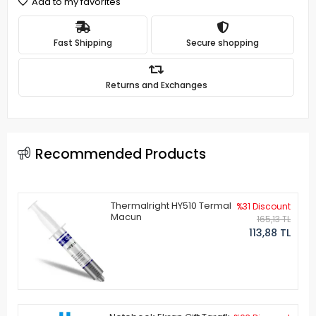
Add to my favorites
Fast Shipping
Secure shopping
Returns and Exchanges
Recommended Products
Thermalright HY510 Termal
%31 Discount
Macun
165,13 TL
113,88 TL