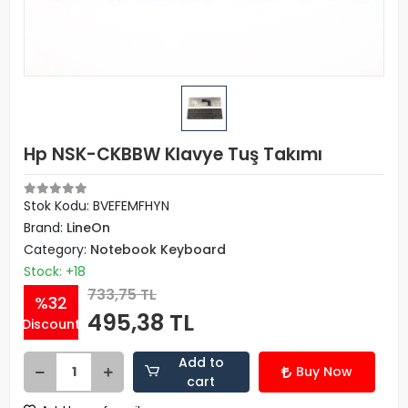
Hp NSK-CKBBW Klavye Tuş Takımı
Stok Kodu: BVEFEMFHYN
Brand:
LineOn
Category:
Notebook Keyboard
Stock: +18
733,75 TL
%32
495,38 TL
Discount
Add to
Buy Now
cart