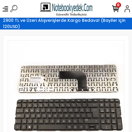
0
2900 TL ve Üzeri Alışverişlerde Kargo Bedava! (Bayiler için
120USD)