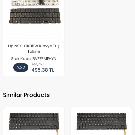
Hp NSK-CKBBW Klavye Tuş
Takımı
Stok Kodu: BVEFEMFHYN
733,75 TL
%32
495,38 TL
Similar Products