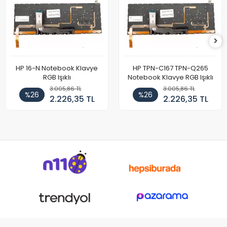
HP 16-N Notebook Klavye
HP TPN-C167 TPN-Q265
RGB Işıklı
Notebook Klavye RGB Işıklı
3.005,86 TL
3.005,86 TL
%26
%26
2.226,35 TL
2.226,35 TL